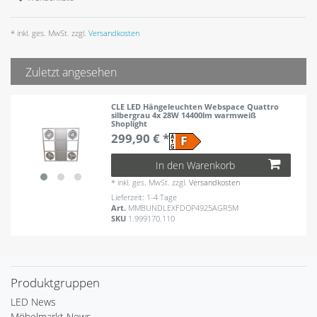
* inkl. ges. MwSt. zzgl.
Versandkosten
Zuletzt angesehen
CLE LED Hängeleuchten Webspace Quattro
silbergrau 4x 28W 14400lm warmweiß
Shoplight
299,90 € *
In den Warenkorb
*
inkl. ges. MwSt.
zzgl.
Versandkosten
Lieferzeit: 1-4 Tage
Art.
MMBUNDLEXFDOP4925AGR5M
SKU
1.999170.110
Produktgruppen
LED News
Möbelmarkt News