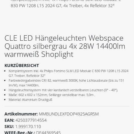
830 PW 1208 L15 2024 G7, 4x Treiber, 4x Reflektor 32°
CLE LED Hängeleuchten Webspace
Quattro silbergrau 4x 28W 14400lm
warmweiß Shoplight
KURZÜBERSICHT
Komplettsystem inkl. 4x Philips Fortimo SLM LED Module C 830 PW 1208 L15 2024
G7, Treiber, Reflektor 32°
Farbwiedergabeindex CRI 82, warmweiß 3000K, hohe Lichtausbeute (bis zu 151
lm/W), max 14400lm,
Hängeleuchtensystem mit vier kardanisch verstellbaren Leuchten (0° - 40°),
Maße: 602 x 602 x 152mm, Seillänge verstellbar max. 5,0m ,
Material: Aluminium Druckguß
Artikelnummer:
MMBUNDLEXFDOP4925AGR5M
EAN:
4250377914554
SKU:
1.999170.110
WEEE-Reg.-Nr.:
DE44369545