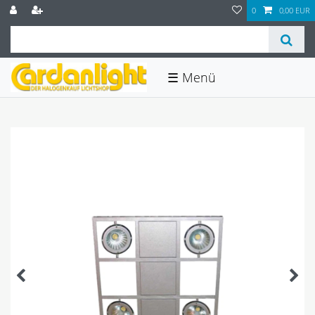
0
0,00 EUR
☰