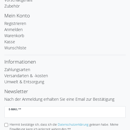
Zubehör
Mein Konto
Registrieren
Anmelden
Warenkorb
Kasse
Wunschliste
Informationen
Zahlungsarten
Versandarten & -kosten
Umwelt & Entsorgung
Newsletter
Nach der Anmeldung erhalten Sie eine Email zur Bestätigung
Newsletter
E-MAIL **
Honig
Hiermit bestätige ich, dass ich die
Daten­schutz­erklärung
gelesen habe. Meine
Einwilligung kann ich jederzeit widerrufen.**