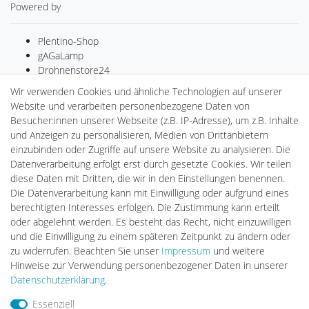
Powered by
Plentino-Shop
gAGaLamp
Drohnenstore24
MeinUSB
Wir verwenden Cookies und ähnliche Technologien auf unserer
Batteriespeicher
Website und verarbeiten personenbezogene Daten von
PlentiSolar
Besucher:innen unserer Webseite (z.B. IP-Adresse), um z.B. Inhalte
Gebrauchtlicht
und Anzeigen zu personalisieren, Medien von Drittanbietern
Ledkauf
einzubinden oder Zugriffe auf unsere Website zu analysieren. Die
DEYESOLAR
Datenverarbeitung erfolgt erst durch gesetzte Cookies. Wir teilen
Lightech Connect
diese Daten mit Dritten, die wir in den Einstellungen benennen.
CardanLight Europe
Die Datenverarbeitung kann mit Einwilligung oder aufgrund eines
FORTIMO LEDs
berechtigten Interesses erfolgen. Die Zustimmung kann erteilt
LED-RETROSHOP
oder abgelehnt werden. Es besteht das Recht, nicht einzuwilligen
Wallbox24
und die Einwilligung zu einem späteren Zeitpunkt zu ändern oder
zu widerrufen. Beachten Sie unser
Impressum
und weitere
Hinweise zur Verwendung personenbezogener Daten in unserer
Impressum
Daten­schutz­erklärung
AGB
Daten­schutz­erklärung
.
Essenziell