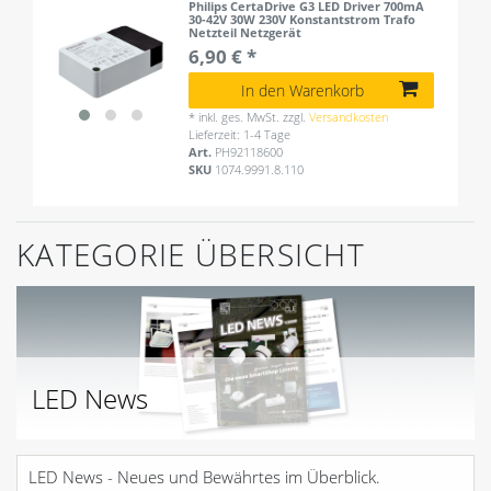
Philips CertaDrive G3 LED Driver 700mA
30-42V 30W 230V Konstantstrom Trafo
Netzteil Netzgerät
6,90 € *
In den Warenkorb
*
inkl. ges. MwSt.
zzgl.
Versandkosten
Lieferzeit: 1-4 Tage
Art.
PH92118600
SKU
1074.9991.8.110
KATEGORIE ÜBERSICHT
LED News
LED News - Neues und Bewährtes im Überblick.