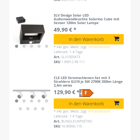
SLV Design Solar LED
Außenwandleuchte Solarino Cube mit
Sensor 120lm Solar Lampe
49,90 € *
In den Warenkorb
*
inkl. ges. MwSt.
zzgl.
Versandkosten
Lieferzeit: 1-4 Tage
Art.
SLV1003473
SKU
1.99912.99.111
CLE LED Stromschienen Set mit 3
Strahlern GU10 je 5W 2700K 350lm Länge
2,4m weiss
129,90 € *
In den Warenkorb
*
inkl. ges. MwSt.
zzgl.
Versandkosten
Lieferzeit: 1-4 Tage
Art.
BUNDLEUNPSETWS
SKU
10.99950.110