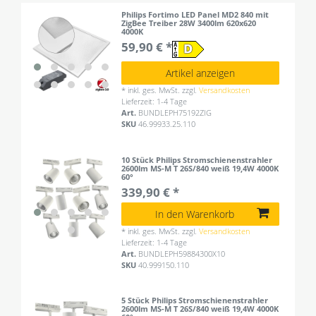
Philips Fortimo LED Panel MD2 840 mit
ZigBee Treiber 28W 3400lm 620x620
4000K
59,90 € *
Artikel anzeigen
*
inkl. ges. MwSt.
zzgl.
Versandkosten
Lieferzeit: 1-4 Tage
Art.
BUNDLEPH75192ZIG
SKU
46.99933.25.110
10 Stück Philips Stromschienenstrahler
2600lm MS-M T 26S/840 weiß 19,4W 4000K
60°
339,90 € *
In den Warenkorb
*
inkl. ges. MwSt.
zzgl.
Versandkosten
Lieferzeit: 1-4 Tage
Art.
BUNDLEPH59884300X10
SKU
40.999150.110
5 Stück Philips Stromschienenstrahler
2600lm MS-M T 26S/840 weiß 19,4W 4000K