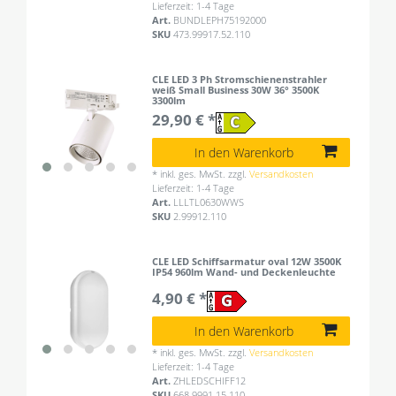
Lieferzeit: 1-4 Tage
Art.
BUNDLEPH75192000
SKU
473.99917.52.110
CLE LED 3 Ph Stromschienenstrahler
weiß Small Business 30W 36° 3500K
3300lm
29,90 € *
In den Warenkorb
*
inkl. ges. MwSt.
zzgl.
Versandkosten
Lieferzeit: 1-4 Tage
Art.
LLLTL0630WWS
SKU
2.99912.110
CLE LED Schiffsarmatur oval 12W 3500K
IP54 960lm Wand- und Deckenleuchte
4,90 € *
In den Warenkorb
*
inkl. ges. MwSt.
zzgl.
Versandkosten
Lieferzeit: 1-4 Tage
Art.
ZHLEDSCHIFF12
SKU
668.9991.15.110