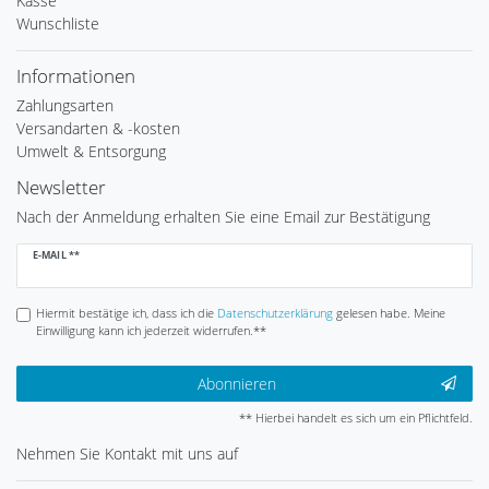
Kasse
Wunschliste
Informationen
Zahlungsarten
Versandarten & -kosten
Umwelt & Entsorgung
Newsletter
Nach der Anmeldung erhalten Sie eine Email zur Bestätigung
Newsletter
E-MAIL **
Honig
Hiermit bestätige ich, dass ich die
Daten­schutz­erklärung
gelesen habe. Meine
Einwilligung kann ich jederzeit widerrufen.**
Abonnieren
** Hierbei handelt es sich um ein Pflichtfeld.
Nehmen Sie
Kontakt
mit uns auf