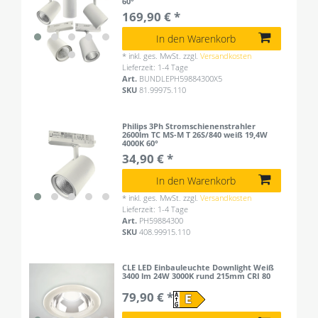
60°
169,90 € *
In den Warenkorb
*
inkl. ges. MwSt.
zzgl.
Versandkosten
Lieferzeit: 1-4 Tage
Art.
BUNDLEPH59884300X5
SKU
81.99975.110
Philips 3Ph Stromschienenstrahler
2600lm TC MS-M T 26S/840 weiß 19,4W
4000K 60°
34,90 € *
In den Warenkorb
*
inkl. ges. MwSt.
zzgl.
Versandkosten
Lieferzeit: 1-4 Tage
Art.
PH59884300
SKU
408.99915.110
CLE LED Einbauleuchte Downlight Weiß
3400 lm 24W 3000K rund 215mm CRI 80
79,90 € *