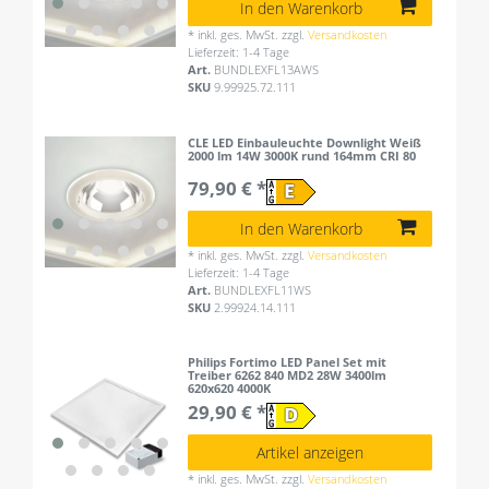
In den Warenkorb
*
inkl. ges. MwSt.
zzgl.
Versandkosten
Lieferzeit: 1-4 Tage
Art.
BUNDLEXFL13AWS
SKU
9.99925.72.111
CLE LED Einbauleuchte Downlight Weiß
2000 lm 14W 3000K rund 164mm CRI 80
79,90 € *
In den Warenkorb
*
inkl. ges. MwSt.
zzgl.
Versandkosten
Lieferzeit: 1-4 Tage
Art.
BUNDLEXFL11WS
SKU
2.99924.14.111
Philips Fortimo LED Panel Set mit
Treiber 6262 840 MD2 28W 3400lm
620x620 4000K
29,90 € *
Artikel anzeigen
*
inkl. ges. MwSt.
zzgl.
Versandkosten