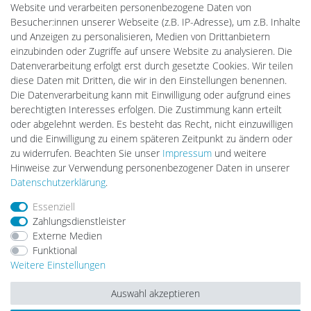
Batteriespeicher
Website und verarbeiten personenbezogene Daten von
PlentiSolar
Besucher:innen unserer Webseite (z.B. IP-Adresse), um z.B. Inhalte
Gebrauchtlicht
und Anzeigen zu personalisieren, Medien von Drittanbietern
Ledkauf
einzubinden oder Zugriffe auf unsere Website zu analysieren. Die
DEYESOLAR
Datenverarbeitung erfolgt erst durch gesetzte Cookies. Wir teilen
Lightech Connect
diese Daten mit Dritten, die wir in den Einstellungen benennen.
CardanLight Europe
Die Datenverarbeitung kann mit Einwilligung oder aufgrund eines
FORTIMO LEDs
berechtigten Interesses erfolgen. Die Zustimmung kann erteilt
LED-RETROSHOP
oder abgelehnt werden. Es besteht das Recht, nicht einzuwilligen
Wallbox24
und die Einwilligung zu einem späteren Zeitpunkt zu ändern oder
zu widerrufen. Beachten Sie unser
Impressum
und weitere
Hinweise zur Verwendung personenbezogener Daten in unserer
Impressum
Daten­schutz­erklärung
AGB
Daten­schutz­erklärung
.
Essenziell
Zahlungsdienstleister
Barrierefreiheitserklärung
Widerrufs­recht
Externe Medien
Funktional
Weitere Einstellungen
Kontakt
Vertrag widerrufen
Auswahl akzeptieren