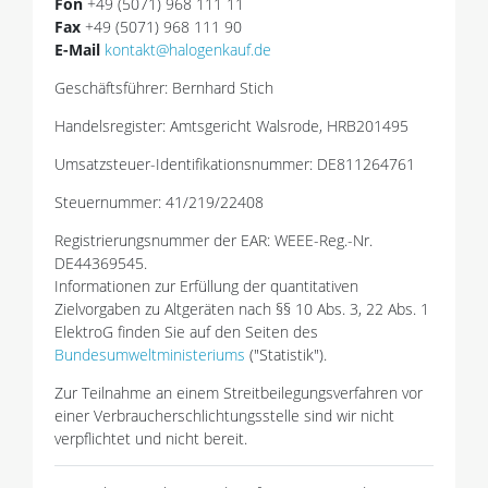
Fon
+49 (5071) 968 111 11
Fax
+49 (5071) 968 111 90
E-Mail
kontakt@halogenkauf.de
Geschäftsführer: Bernhard Stich
Handelsregister: Amtsgericht Walsrode, HRB201495
Umsatzsteuer-Identifikationsnummer: DE811264761
Steuernummer: 41/219/22408
Registrierungsnummer der EAR: WEEE-Reg.-Nr.
DE44369545.
Informationen zur Erfüllung der quantitativen
Zielvorgaben zu Altgeräten nach §§ 10 Abs. 3, 22 Abs. 1
ElektroG finden Sie auf den Seiten des
Bundesumweltministeriums
("Statistik").
Zur Teilnahme an einem Streitbeilegungsverfahren vor
einer Verbraucherschlichtungsstelle sind wir nicht
verpflichtet und nicht bereit.