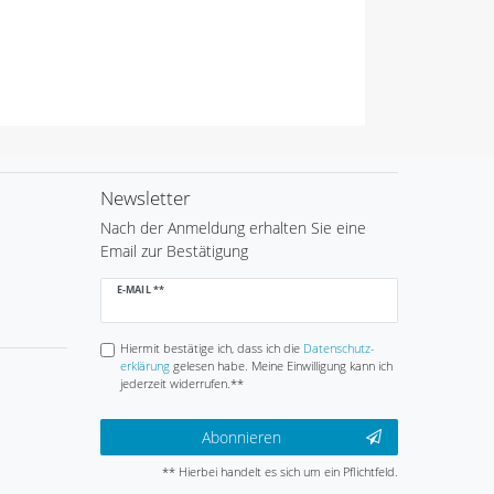
Newsletter
Nach der Anmeldung erhalten Sie eine
Email zur Bestätigung
Newsletter
E-MAIL **
Honig
Hiermit bestätige ich, dass ich die
Daten­schutz­
erklärung
gelesen habe. Meine Einwilligung kann ich
jederzeit widerrufen.**
Abonnieren
** Hierbei handelt es sich um ein Pflichtfeld.