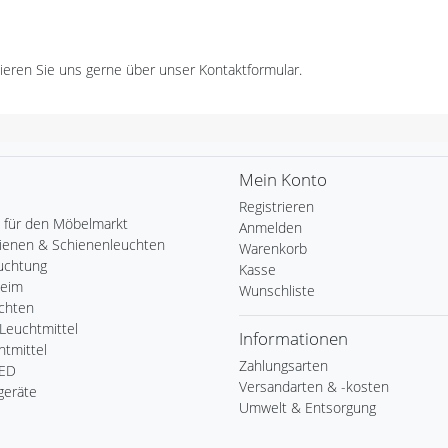
ieren Sie uns gerne über unser Kontaktformular.
Mein Konto
Registrieren
 für den Möbelmarkt
Anmelden
ienen & Schienenleuchten
Warenkorb
uchtung
Kasse
Heim
Wunschliste
chten
Leuchtmittel
Informationen
tmittel
Zahlungsarten
LED
Versandarten & -kosten
geräte
Umwelt & Entsorgung