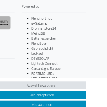
Powered by
Plentino-Shop
gAGaLamp
Drohnenstore24
MeinUSB
Batteriespeicher
PlentiSolar
Gebrauchtlicht
Ledkauf
DEYESOLAR
Lightech Connect
CardanLight Europe
FORTIMO LEDs
LED-RETROSHOP
Wallbox24
Auswahl akzeptieren
Alle akzeptieren
Kontakt
ertrag widerrufen
Alle ablehnen