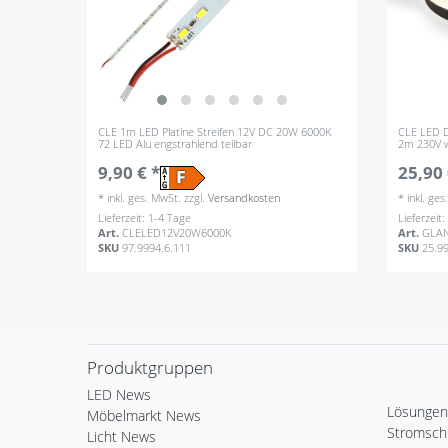
CLE 1m LED Platine Streifen 12V DC 20W 6000K
CLE LED D
72 LED Alu engstrahlend teilbar
2m 230V 
9,90 € *
25,90 
*
inkl. ges. MwSt.
zzgl.
Versandkosten
*
inkl. ge
Lieferzeit: 1-4 Tage
Lieferzeit
Art.
CLELED12V20W6000K
Art.
GLA
SKU
97.9994.6.111
SKU
25.9
Produktgruppen
LED News
Lösungen
Möbelmarkt News
Stromsch
Licht News