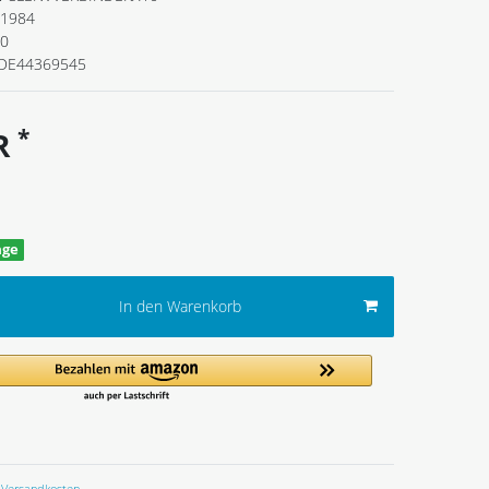
1984
10
DE44369545
*
UR
age
In den Warenkorb
Versandkosten