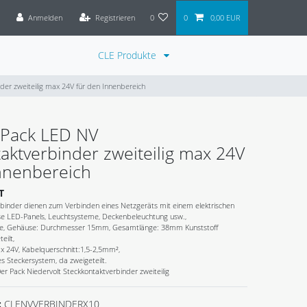
Anmelden
Registrieren
0
0
0,00 EUR
CLE Produkte
er zweiteilig max 24V für den Innenbereich
 Pack LED NV
aktverbinder zweiteilig max 24V
nnenbereich
T
rbinder dienen zum Verbinden eines Netzgeräts mit einem elektrischen
ise LED-Panels, Leuchtsysteme, Deckenbeleuchtung usw.,
de, Gehäuse: Durchmesser 15mm, Gesamtlänge: 38mm Kunststoff
eilt,
 24V, Kabelquerschnitt:1,5-2,5mm²,
s Steckersystem, da zweigeteilt.
er Pack Niedervolt Steckkontaktverbinder zweiteilig
:
CLENVVERBINDERX10