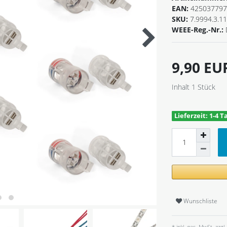
EAN:
425037797
SKU:
7.9994.3.1
WEEE-Reg.-Nr.:
9,90 E
Inhalt
1
Stück
Lieferzeit: 1-4 T
Wunschliste
* inkl. ges. MwSt. zzgl.