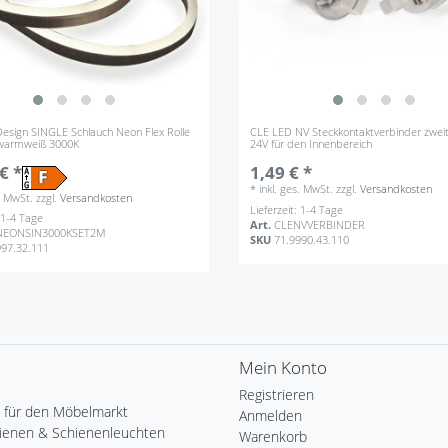
esign SINGLE Schlauch Neon Flex Rolle
CLE LED NV Steckkontaktverbinder zweit
warmweiß 3000K
24V für den Innenbereich
€ *
1,49 € *
*
inkl. ges. MwSt.
zzgl.
Versandkosten
s. MwSt.
zzgl.
Versandkosten
Lieferzeit: 1-4 Tage
: 1-4 Tage
Art.
CLENVVERBINDER
NEONSIN3000KSET2M
SKU
71.9990.43.110
997.32.111
Mein Konto
Registrieren
 für den Möbelmarkt
Anmelden
ienen & Schienenleuchten
Warenkorb