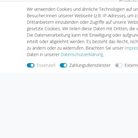
Bürobele
LED Komponenten
Deko & 
Wir verwenden Cookies und ähnliche Technologien auf u
Kardan Ein- & Aufbauleuchten
Außenleu
Besucher:innen unserer Webseite (z.B. IP-Adresse), um z.
Wand- & Deckeneinbauleuchten
Standard 
Drittanbietern einzubinden oder Zugriffe auf unsere Websi
Standard Einbauleuchten
LED Leuch
gesetzte Cookies. Wir teilen diese Daten mit Dritten, die
Standard Aufbauleuchten
Fortimo 
Die Datenverarbeitung kann mit Einwilligung oder aufgru
Serie Webspace
Vorschalt
erteilt oder abgelehnt werden. Es besteht das Recht, nich
Scheinwerfer & Messebeleuchtung
Zubehör
zu ändern oder zu widerrufen. Beachten Sie unser
Impre
Hallenleuchten
Daten in unserer
Daten­schutz­erklärung
.
Essenziell
Zahlungsdienstleister
Extern
Nehmen Sie
Kontakt
mit uns auf
Zahlungs
Halogenkauf LIGHTECH GmbH
Schlehenweg 4
29690 Schwarmstedt
Deutschland
Wir sind gerne für Sie da.
Haben Sie Fragen oder möchten Sie uns