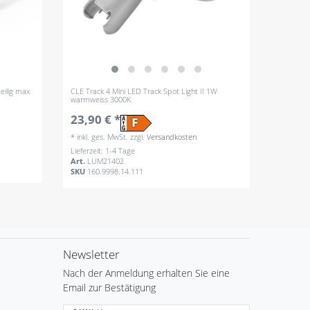
eilig max
CLE Track 4 Mini LED Track Spot Light II 1W
warmweiss 3000K
23,90 € *
*
inkl. ges. MwSt.
zzgl.
Versandkosten
Lieferzeit: 1-4 Tage
Art.
LUM21402
SKU
160.9998.14.111
Newsletter
Nach der Anmeldung erhalten Sie eine
Email zur Bestätigung