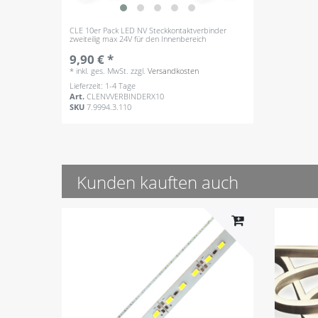
CLE 10er Pack LED NV Steckkontaktverbinder
zweiteilig max 24V für den Innenbereich
9,90 € *
*
inkl. ges. MwSt.
zzgl.
Versandkosten
Lieferzeit: 1-4 Tage
Art.
CLENVVERBINDERX10
SKU
7.9994.3.110
Kunden kauften auch