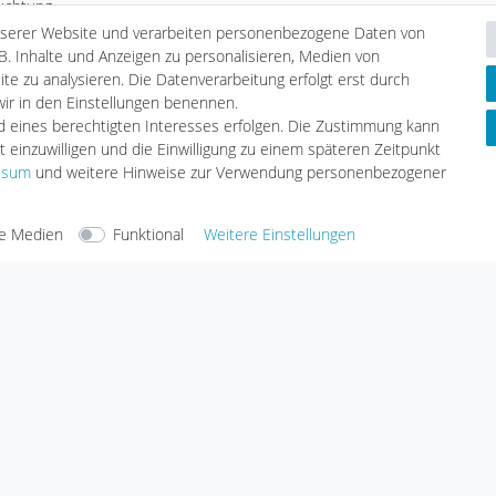
uchtung
Kasse
Heim
nserer Website und verarbeiten personenbezogene Daten von
Wunschliste
chten
B. Inhalte und Anzeigen zu personalisieren, Medien von
Leuchtmittel
te zu analysieren. Die Datenverarbeitung erfolgt erst durch
Informationen
tmittel
 wir in den Einstellungen benennen.
Zahlungsarten
LED
nd eines berechtigten Interesses erfolgen. Die Zustimmung kann
Versandarten & -kosten
geräte
t einzuwilligen und die Einwilligung zu einem späteren Zeitpunkt
Umwelt & Entsorgung
ssum
und weitere Hinweise zur Verwendung personenbezogener
e Medien
Funktional
Weitere Einstellungen
arten
Versandarten
Sicherheit