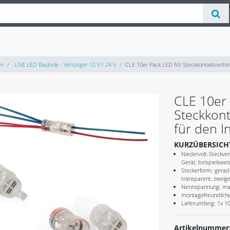
en
LIVE LED Bauteile - Versorger 12 V / 24 V
CLE 10er Pack LED NV Steckkontaktverbind
CLE 10er
Steckkont
für den I
KURZÜBERSICH
Niedervolt-Steckve
Gerät, beispielswe
Steckerform: gera
transparent, zweiget
Nennspannung: max
montagefreundliche
Lieferumfang: 1x 10
Artikelnummer