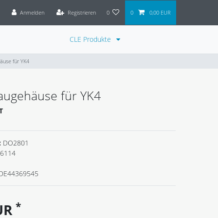
Anmelden
Registrieren
0
0
0,00 EUR
CLE Produkte
äuse für YK4
augehäuse für YK4
T
:
DO2801
6114
DE44369545
*
EUR