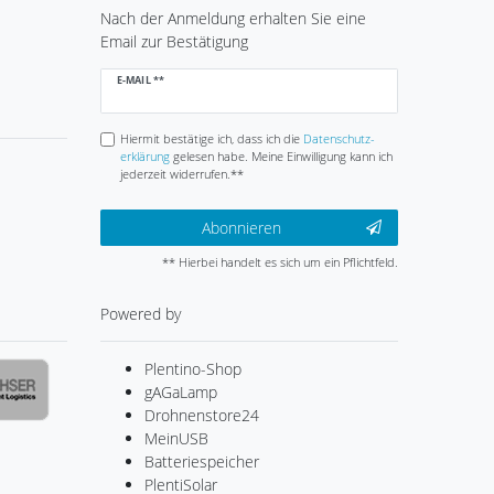
Nach der Anmeldung erhalten Sie eine
Email zur Bestätigung
Newsletter
E-MAIL **
Honig
Hiermit bestätige ich, dass ich die
Daten­schutz­
erklärung
gelesen habe. Meine Einwilligung kann ich
jederzeit widerrufen.**
Abonnieren
** Hierbei handelt es sich um ein Pflichtfeld.
Powered by
Plentino-Shop
gAGaLamp
Drohnenstore24
MeinUSB
Batteriespeicher
PlentiSolar