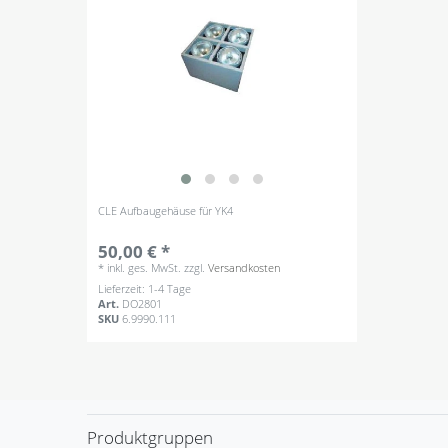
CLE Aufbaugehäuse für YK4
50,00 € *
*
inkl. ges. MwSt.
zzgl.
Versandkosten
Lieferzeit: 1-4 Tage
Art.
DO2801
SKU
6.9990.111
Produktgruppen