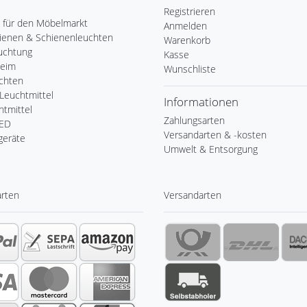
Registrieren
 für den Möbelmarkt
Anmelden
ienen & Schienenleuchten
Warenkorb
uchtung
Kasse
Heim
Wunschliste
chten
Leuchtmittel
Informationen
tmittel
Zahlungsarten
LED
Versandarten & -kosten
geräte
Umwelt & Entsorgung
arten
Versandarten