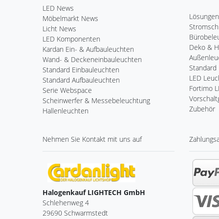
LED News
Lösungen
Möbelmarkt News
Stromsch
Licht News
Bürobele
LED Komponenten
Deko & 
Kardan Ein- & Aufbauleuchten
Außenleu
Wand- & Deckeneinbauleuchten
Standard 
Standard Einbauleuchten
LED Leuch
Standard Aufbauleuchten
Fortimo 
Serie Webspace
Vorschalt
Scheinwerfer & Messebeleuchtung
Zubehör
Hallenleuchten
Nehmen Sie
Kontakt
mit uns auf
Zahlungs
Halogenkauf LIGHTECH GmbH
Schlehenweg 4
29690 Schwarmstedt