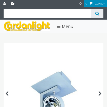
0
0,00 EUR
☰