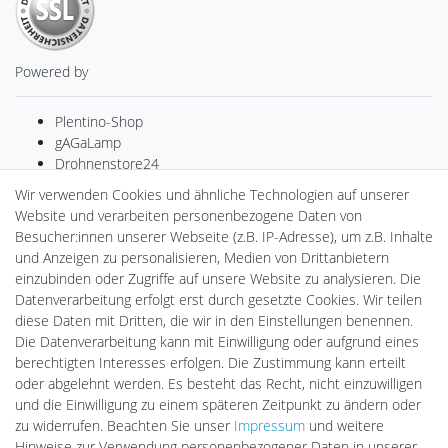
Powered by
Plentino-Shop
gAGaLamp
Drohnenstore24
MeinUSB
Wir verwenden Cookies und ähnliche Technologien auf unserer
Batteriespeicher
Website und verarbeiten personenbezogene Daten von
PlentiSolar
Besucher:innen unserer Webseite (z.B. IP-Adresse), um z.B. Inhalte
Gebrauchtlicht
und Anzeigen zu personalisieren, Medien von Drittanbietern
Ledkauf
einzubinden oder Zugriffe auf unsere Website zu analysieren. Die
DEYESOLAR
Datenverarbeitung erfolgt erst durch gesetzte Cookies. Wir teilen
Lightech Connect
diese Daten mit Dritten, die wir in den Einstellungen benennen.
CardanLight Europe
Die Datenverarbeitung kann mit Einwilligung oder aufgrund eines
FORTIMO LEDs
berechtigten Interesses erfolgen. Die Zustimmung kann erteilt
LED-RETROSHOP
oder abgelehnt werden. Es besteht das Recht, nicht einzuwilligen
Wallbox24
und die Einwilligung zu einem späteren Zeitpunkt zu ändern oder
zu widerrufen. Beachten Sie unser
Impressum
und weitere
Hinweise zur Verwendung personenbezogener Daten in unserer