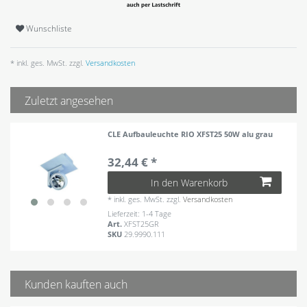
Wunschliste
* inkl. ges. MwSt. zzgl.
Versandkosten
Zuletzt angesehen
CLE Aufbauleuchte RIO XFST25 50W alu grau
32,44 € *
In den Warenkorb
*
inkl. ges. MwSt.
zzgl.
Versandkosten
Lieferzeit: 1-4 Tage
Art.
XFST25GR
SKU
29.9990.111
Kunden kauften auch