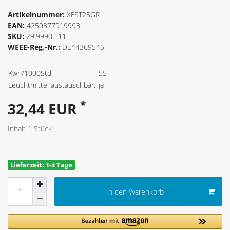
Artikelnummer:
XFST25GR
EAN:
4250377919993
SKU:
29.9990.111
WEEE-Reg.-Nr.:
DE44369545
Kwh/1000Std:
55
Leuchtmittel austauschbar:
ja
*
32,44 EUR
Inhalt
1
Stück
Lieferzeit: 1-4 Tage
In den Warenkorb