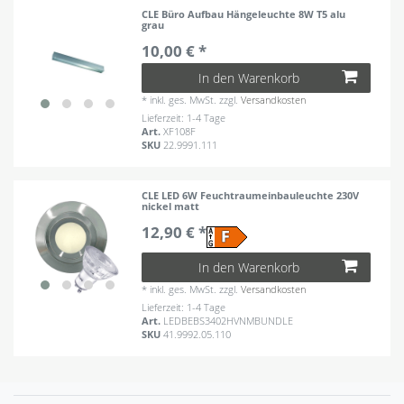
CLE Büro Aufbau Hängeleuchte 8W T5 alu
grau
10,00 € *
In den Warenkorb
*
inkl. ges. MwSt.
zzgl.
Versandkosten
Lieferzeit: 1-4 Tage
Art.
XF108F
SKU
22.9991.111
CLE LED 6W Feuchtraumeinbauleuchte 230V
nickel matt
12,90 € *
In den Warenkorb
*
inkl. ges. MwSt.
zzgl.
Versandkosten
Lieferzeit: 1-4 Tage
Art.
LEDBEBS3402HVNMBUNDLE
SKU
41.9992.05.110