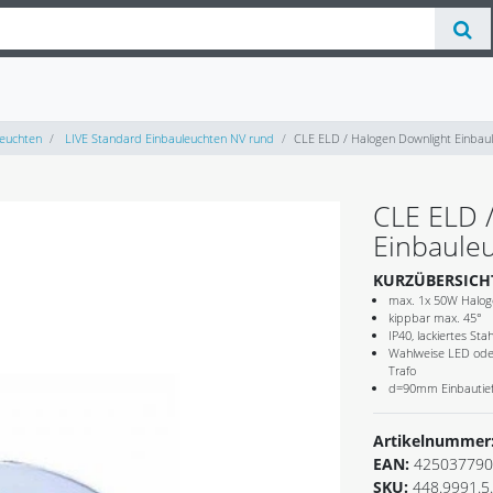
euchten
LIVE Standard Einbauleuchten NV rund
CLE ELD / Halogen Downlight Einba
CLE ELD 
Einbaule
KURZÜBERSICH
max. 1x 50W Halog
kippbar max. 45°
IP40, lackiertes Sta
Wahlweise LED oder
Trafo
d=90mm Einbauti
Artikelnummer
EAN:
425037790
SKU:
448.9991.5