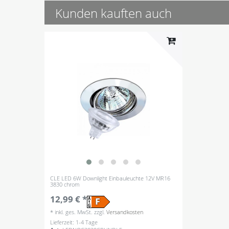
Kunden kauften auch
CLE LED 6W Downlight Einbauleuchte 12V MR16
3830 chrom
12,99 € *
*
inkl. ges. MwSt.
zzgl.
Versandkosten
Lieferzeit: 1-4 Tage