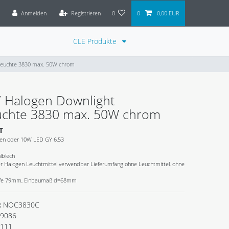
Anmelden
Registrieren
0
0
0,00 EUR
CLE Produkte
uleuchte 3830 max. 50W chrom
/ Halogen Downlight
uchte 3830 max. 50W chrom
T
en oder 10W LED GY 6,53
hlblech
 Halogen Leuchtmittel verwendbar Lieferumfang ohne Leuchtmittel, ohne
efe 79mm, Einbaumaß d=68mm
:
NOC3830C
9086
.111