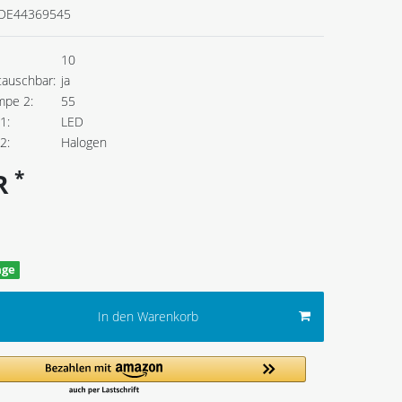
DE44369545
10
tauschbar:
ja
mpe 2:
55
1:
LED
2:
Halogen
*
UR
age
In den Warenkorb