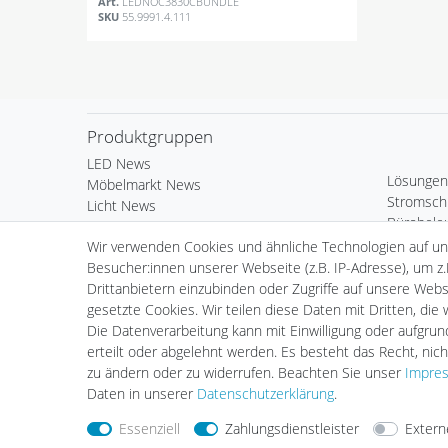
Art.
LEDNOC3830CBUNDLE
SKU
55.9991.4.111
Produktgruppen
LED News
Lösungen
Möbelmarkt News
Stromsch
Licht News
Bürobele
LED Komponenten
Deko & 
Wir verwenden Cookies und ähnliche Technologien auf u
Kardan Ein- & Aufbauleuchten
Außenleu
Besucher:innen unserer Webseite (z.B. IP-Adresse), um z.
Wand- & Deckeneinbauleuchten
Standard 
Drittanbietern einzubinden oder Zugriffe auf unsere Websi
Standard Einbauleuchten
LED Leuch
gesetzte Cookies. Wir teilen diese Daten mit Dritten, die
Standard Aufbauleuchten
Fortimo 
Die Datenverarbeitung kann mit Einwilligung oder aufgru
Serie Webspace
Vorschalt
erteilt oder abgelehnt werden. Es besteht das Recht, nich
Scheinwerfer & Messebeleuchtung
Zubehör
zu ändern oder zu widerrufen. Beachten Sie unser
Impre
Hallenleuchten
Daten in unserer
Daten­schutz­erklärung
.
Essenziell
Zahlungsdienstleister
Extern
Nehmen Sie
Kontakt
mit uns auf
Zahlungs