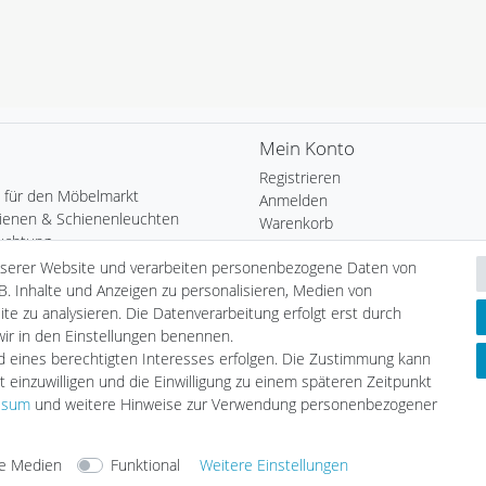
Mein Konto
Registrieren
 für den Möbelmarkt
Anmelden
ienen & Schienenleuchten
Warenkorb
uchtung
Kasse
Heim
nserer Website und verarbeiten personenbezogene Daten von
Wunschliste
chten
B. Inhalte und Anzeigen zu personalisieren, Medien von
Leuchtmittel
te zu analysieren. Die Datenverarbeitung erfolgt erst durch
Informationen
tmittel
 wir in den Einstellungen benennen.
Zahlungsarten
LED
nd eines berechtigten Interesses erfolgen. Die Zustimmung kann
Versandarten & -kosten
geräte
t einzuwilligen und die Einwilligung zu einem späteren Zeitpunkt
Umwelt & Entsorgung
ssum
und weitere Hinweise zur Verwendung personenbezogener
e Medien
Funktional
Weitere Einstellungen
arten
Versandarten