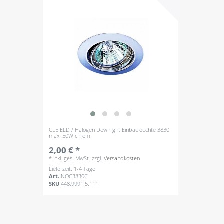
CLE ELD / Halogen Downlight Einbauleuchte 3830
max. 50W chrom
2,00 € *
*
inkl. ges. MwSt.
zzgl.
Versandkosten
Lieferzeit: 1-4 Tage
Art.
NOC3830C
SKU
448.9991.5.111