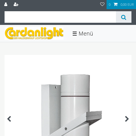
0
0,00 EUR
☰