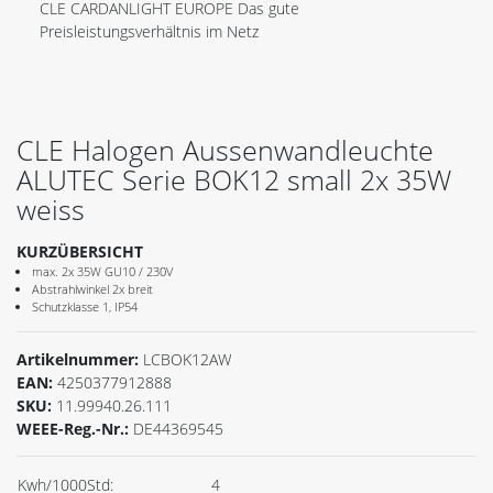
CLE CARDANLIGHT EUROPE Das gute
Preisleistungsverhältnis im Netz
CLE Halogen Aussenwandleuchte
ALUTEC Serie BOK12 small 2x 35W
weiss
KURZÜBERSICHT
max. 2x 35W GU10 / 230V
Abstrahlwinkel 2x breit
Schutzklasse 1, IP54
Artikelnummer:
LCBOK12AW
EAN:
4250377912888
SKU:
11.99940.26.111
WEEE-Reg.-Nr.:
DE44369545
Kwh/1000Std:
4