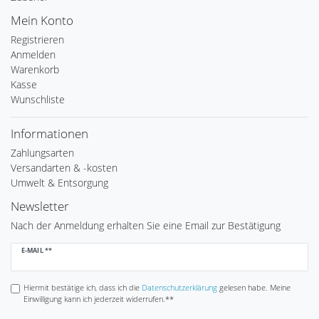
Mein Konto
Registrieren
Anmelden
Warenkorb
Kasse
Wunschliste
Informationen
Zahlungsarten
Versandarten & -kosten
Umwelt & Entsorgung
Newsletter
Nach der Anmeldung erhalten Sie eine Email zur Bestätigung
Newsletter
E-MAIL **
Honig
Hiermit bestätige ich, dass ich die
Daten­schutz­erklärung
gelesen habe. Meine
Einwilligung kann ich jederzeit widerrufen.**