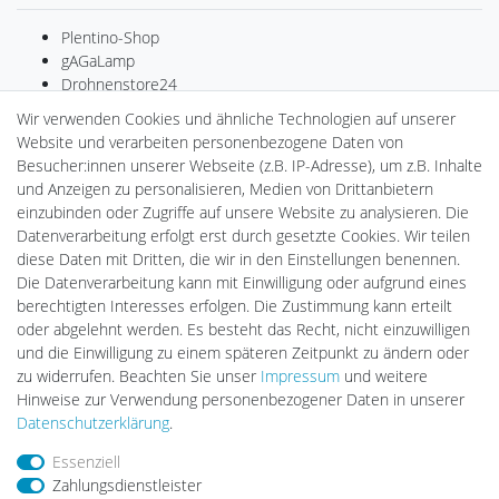
Plentino-Shop
gAGaLamp
Drohnenstore24
MeinUSB
Wir verwenden Cookies und ähnliche Technologien auf unserer
Batteriespeicher
Website und verarbeiten personenbezogene Daten von
PlentiSolar
Besucher:innen unserer Webseite (z.B. IP-Adresse), um z.B. Inhalte
Gebrauchtlicht
und Anzeigen zu personalisieren, Medien von Drittanbietern
Ledkauf
einzubinden oder Zugriffe auf unsere Website zu analysieren. Die
DEYESOLAR
Datenverarbeitung erfolgt erst durch gesetzte Cookies. Wir teilen
Lightech Connect
diese Daten mit Dritten, die wir in den Einstellungen benennen.
CardanLight Europe
Die Datenverarbeitung kann mit Einwilligung oder aufgrund eines
FORTIMO LEDs
berechtigten Interesses erfolgen. Die Zustimmung kann erteilt
LED-RETROSHOP
oder abgelehnt werden. Es besteht das Recht, nicht einzuwilligen
Wallbox24
und die Einwilligung zu einem späteren Zeitpunkt zu ändern oder
zu widerrufen. Beachten Sie unser
Impressum
und weitere
Hinweise zur Verwendung personenbezogener Daten in unserer
Impressum
Daten­schutz­erklärung
AGB
Daten­schutz­erklärung
.
Essenziell
Zahlungsdienstleister
Barrierefreiheitserklärung
Widerrufs­recht