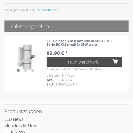
* inkl. ges. MwSt. zzgl.
Versandkosten
Zuletzt angesehen
CLE Halogen Aussenwandleuchte ALUTEC
Serie BOK12 small 2x 35W weiss
89,90 € *
In den Warenkorb
*
inkl. ges. MwSt.
zzgl.
Versandkosten
Lieferzeit: 1-4 Tage
Art.
LCBOK12AW
SKU
11.99940.26.111
Produktgruppen
LED News
Möbelmarkt News
Licht News