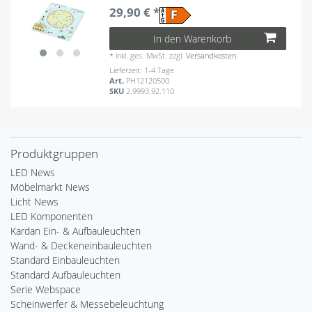
29,90 € *
In den Warenkorb
*
inkl. ges. MwSt.
zzgl.
Versandkosten
Lieferzeit: 1-4 Tage
Art.
PH12120500
SKU
2.9993.92.110
Produktgruppen
LED News
Möbelmarkt News
Licht News
LED Komponenten
Kardan Ein- & Aufbauleuchten
Wand- & Deckeneinbauleuchten
Standard Einbauleuchten
Standard Aufbauleuchten
Serie Webspace
Scheinwerfer & Messebeleuchtung