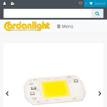
0
0,00 EUR
☰