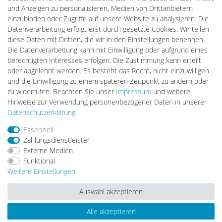
Gebrauchtlicht
und Anzeigen zu personalisieren, Medien von Drittanbietern
Ledkauf
einzubinden oder Zugriffe auf unsere Website zu analysieren. Die
DEYESOLAR
Datenverarbeitung erfolgt erst durch gesetzte Cookies. Wir teilen
Lightech Connect
diese Daten mit Dritten, die wir in den Einstellungen benennen.
CardanLight Europe
Die Datenverarbeitung kann mit Einwilligung oder aufgrund eines
FORTIMO LEDs
berechtigten Interesses erfolgen. Die Zustimmung kann erteilt
LED-RETROSHOP
oder abgelehnt werden. Es besteht das Recht, nicht einzuwilligen
Wallbox24
und die Einwilligung zu einem späteren Zeitpunkt zu ändern oder
zu widerrufen. Beachten Sie unser
Impressum
und weitere
Hinweise zur Verwendung personenbezogener Daten in unserer
Impressum
Daten­schutz­erklärung
AGB
Daten­schutz­erklärung
.
Essenziell
Zahlungsdienstleister
Barrierefreiheitserklärung
Widerrufs­recht
Externe Medien
Funktional
Weitere Einstellungen
Kontakt
Vertrag widerrufen
Auswahl akzeptieren
Alle akzeptieren
© Copyright 2026 | Alle Rechte vorbehalten.