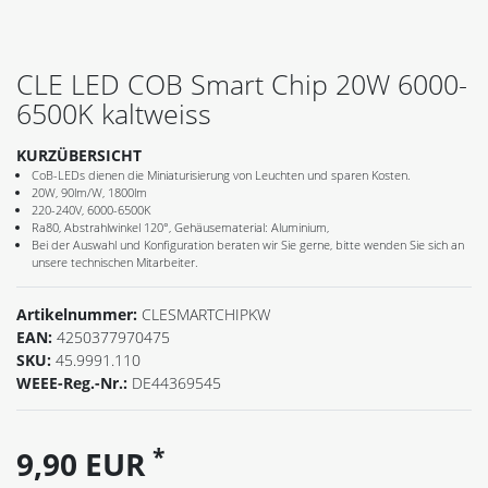
CLE LED COB Smart Chip 20W 6000-
6500K kaltweiss
KURZÜBERSICHT
CoB-LEDs dienen die Miniaturisierung von Leuchten und sparen Kosten.
20W, 90lm/W, 1800lm
220-240V, 6000-6500K
Ra80, Abstrahlwinkel 120°, Gehäusematerial: Aluminium,
Bei der Auswahl und Konfiguration beraten wir Sie gerne, bitte wenden Sie sich an
unsere technischen Mitarbeiter.
Artikelnummer:
CLESMARTCHIPKW
EAN:
4250377970475
SKU:
45.9991.110
WEEE-Reg.-Nr.:
DE44369545
*
9,90 EUR