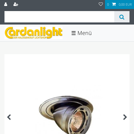
0
0,00 EUR
☰