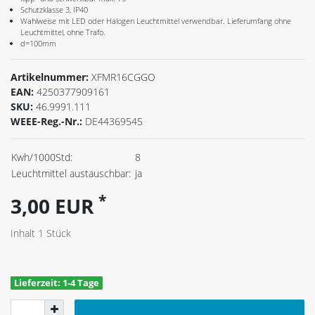
Schutzklasse 3, IP40
Wahlweise mit LED oder Halogen Leuchtmittel verwendbar. Lieferumfang ohne
Leuchtmittel, ohne Trafo.
d=100mm
Artikelnummer:
XFMR16CGGO
EAN:
4250377909161
SKU:
46.9991.111
WEEE-Reg.-Nr.:
DE44369545
Kwh/1000Std:
8
Leuchtmittel austauschbar:
ja
*
3,00 EUR
Inhalt
1
Stück
Lieferzeit: 1-4 Tage