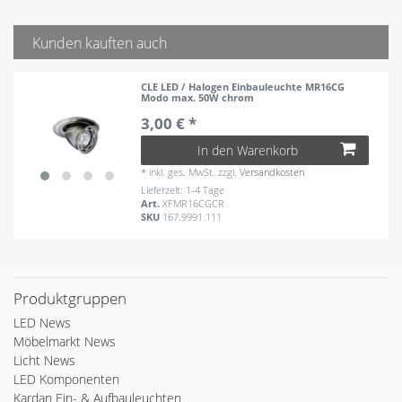
Kunden kauften auch
CLE LED / Halogen Einbauleuchte MR16CG
Modo max. 50W chrom
3,00 € *
In den Warenkorb
*
inkl. ges. MwSt.
zzgl.
Versandkosten
Lieferzeit: 1-4 Tage
Art.
XFMR16CGCR
SKU
167.9991.111
Produktgruppen
LED News
Möbelmarkt News
Licht News
LED Komponenten
Kardan Ein- & Aufbauleuchten