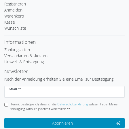
Registrieren
Anmelden
Warenkorb
Kasse
Wunschliste
Informationen
Zahlungsarten
Versandarten & -kosten
Umwelt & Entsorgung
Newsletter
Nach der Anmeldung erhalten Sie eine Email zur Bestätigung
Newsletter
E-MAIL **
Honig
Hiermit bestätige ich, dass ich die
Daten­schutz­erklärung
gelesen habe. Meine
Einwilligung kann ich jederzeit widerrufen.**
Abonnieren