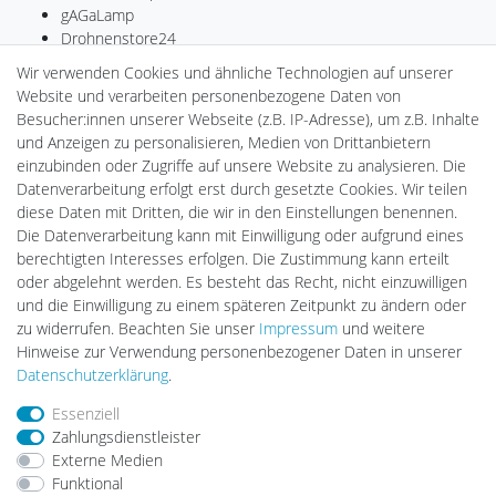
gAGaLamp
Drohnenstore24
MeinUSB
Wir verwenden Cookies und ähnliche Technologien auf unserer
Batteriespeicher
Website und verarbeiten personenbezogene Daten von
PlentiSolar
Besucher:innen unserer Webseite (z.B. IP-Adresse), um z.B. Inhalte
Gebrauchtlicht
und Anzeigen zu personalisieren, Medien von Drittanbietern
Ledkauf
einzubinden oder Zugriffe auf unsere Website zu analysieren. Die
DEYESOLAR
Datenverarbeitung erfolgt erst durch gesetzte Cookies. Wir teilen
Lightech Connect
diese Daten mit Dritten, die wir in den Einstellungen benennen.
CardanLight Europe
Die Datenverarbeitung kann mit Einwilligung oder aufgrund eines
FORTIMO LEDs
berechtigten Interesses erfolgen. Die Zustimmung kann erteilt
LED-RETROSHOP
oder abgelehnt werden. Es besteht das Recht, nicht einzuwilligen
Wallbox24
und die Einwilligung zu einem späteren Zeitpunkt zu ändern oder
zu widerrufen. Beachten Sie unser
Impressum
und weitere
Hinweise zur Verwendung personenbezogener Daten in unserer
Impressum
Daten­schutz­erklärung
AGB
Daten­schutz­erklärung
.
Essenziell
Zahlungsdienstleister
Barrierefreiheitserklärung
Widerrufs­recht
Externe Medien
Funktional