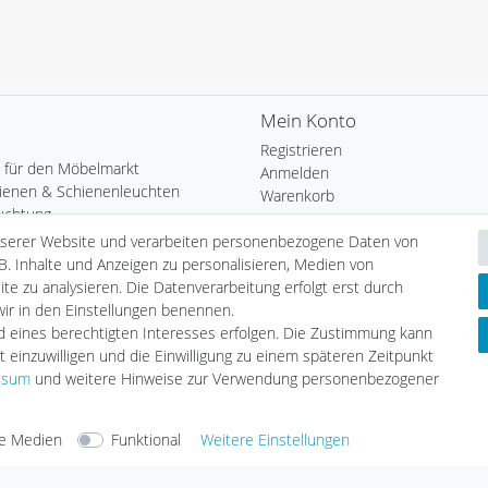
Mein Konto
Registrieren
 für den Möbelmarkt
Anmelden
ienen & Schienenleuchten
Warenkorb
uchtung
Kasse
Heim
nserer Website und verarbeiten personenbezogene Daten von
Wunschliste
chten
B. Inhalte und Anzeigen zu personalisieren, Medien von
Leuchtmittel
te zu analysieren. Die Datenverarbeitung erfolgt erst durch
Informationen
tmittel
 wir in den Einstellungen benennen.
Zahlungsarten
LED
nd eines berechtigten Interesses erfolgen. Die Zustimmung kann
Versandarten & -kosten
geräte
t einzuwilligen und die Einwilligung zu einem späteren Zeitpunkt
Umwelt & Entsorgung
ssum
und weitere Hinweise zur Verwendung personenbezogener
e Medien
Funktional
Weitere Einstellungen
arten
Versandarten