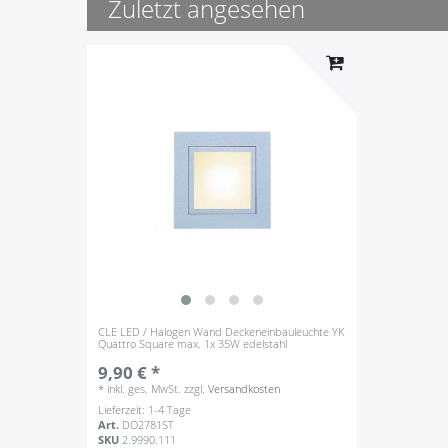
Zuletzt angesehen
CLE LED / Halogen Wand Deckeneinbauleuchte YK
Quattro Square max. 1x 35W edelstahl
9,90 € *
*
inkl. ges. MwSt.
zzgl.
Versandkosten
Lieferzeit: 1-4 Tage
Art.
DO2781ST
SKU
2.9990.111