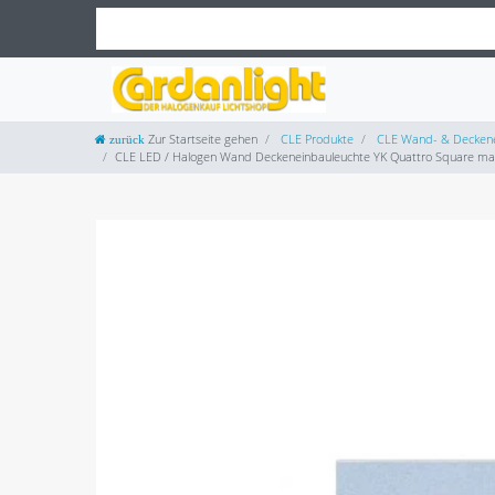
Zur Startseite gehen
CLE Produkte
CLE Wand- & Deckene
CLE LED / Halogen Wand Deckeneinbauleuchte YK Quattro Square max