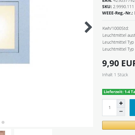
EAN:
425037792
SKU:
2.9990.111
WEEE-Reg.-Nr.:
Kwh/1000Std:
Leuchtmittel aus
Leuchtmittel Typ 
Leuchtmittel Typ 
9,90 E
Inhalt
1
Stück
Lieferzeit: 1-4 T