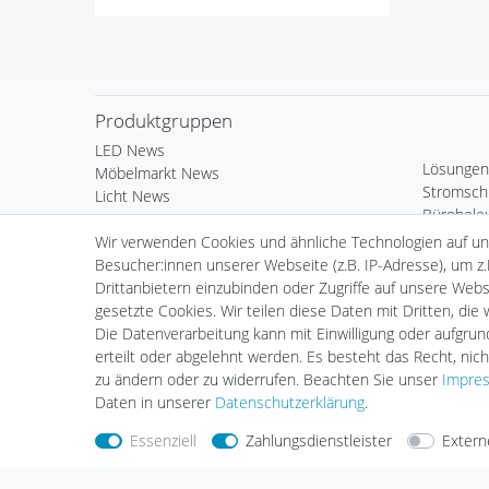
Produktgruppen
LED News
Lösungen
Möbelmarkt News
Stromsch
Licht News
Bürobele
LED Komponenten
Deko & 
Wir verwenden Cookies und ähnliche Technologien auf u
Kardan Ein- & Aufbauleuchten
Außenleu
Besucher:innen unserer Webseite (z.B. IP-Adresse), um z.
Wand- & Deckeneinbauleuchten
Standard 
Drittanbietern einzubinden oder Zugriffe auf unsere Websi
Standard Einbauleuchten
LED Leuch
gesetzte Cookies. Wir teilen diese Daten mit Dritten, die
Standard Aufbauleuchten
Fortimo 
Die Datenverarbeitung kann mit Einwilligung oder aufgru
Serie Webspace
Vorschalt
erteilt oder abgelehnt werden. Es besteht das Recht, nich
Scheinwerfer & Messebeleuchtung
Zubehör
zu ändern oder zu widerrufen. Beachten Sie unser
Impre
Hallenleuchten
Daten in unserer
Daten­schutz­erklärung
.
Essenziell
Zahlungsdienstleister
Extern
Nehmen Sie
Kontakt
mit uns auf
Zahlungs