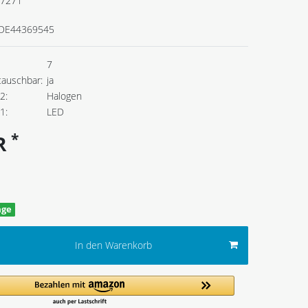
7271
DE44369545
7
tauschbar:
ja
2:
Halogen
1:
LED
*
UR
age
In den Warenkorb