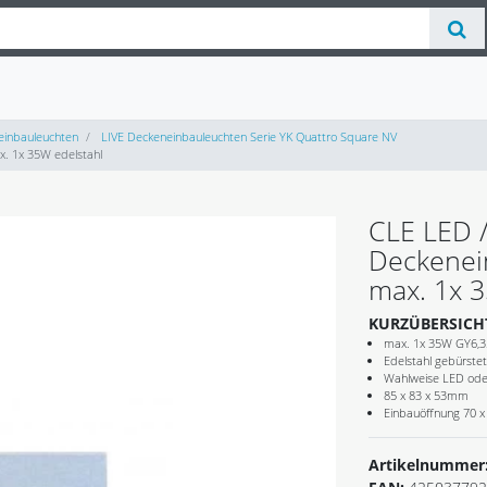
inbauleuchten
LIVE Deckeneinbauleuchten Serie YK Quattro Square NV
. 1x 35W edelstahl
CLE LED 
Deckenei
max. 1x 3
KURZÜBERSICH
max. 1x 35W GY6,3
Edelstahl gebürste
Wahlweise LED oder
85 x 83 x 53mm
Einbauöffnung 70 
Artikelnummer