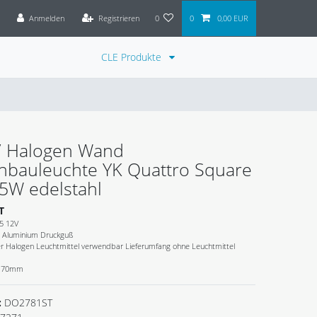
Anmelden
Registrieren
0
0
0,00 EUR
CLE Produkte
/ Halogen Wand
nbauleuchte YK Quattro Square
5W edelstahl
T
5 12V
t Aluminium Druckguß
 Halogen Leuchtmittel verwendbar Lieferumfang ohne Leuchtmittel
x 70mm
:
DO2781ST