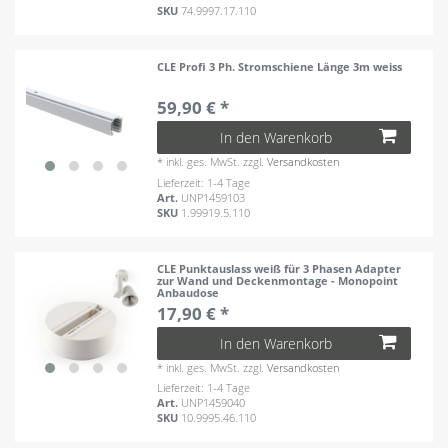
SKU
74.9997.17.110
CLE Profi 3 Ph. Stromschiene Länge 3m weiss
59,90 € *
In den Warenkorb
*
inkl. ges. MwSt.
zzgl.
Versandkosten
Lieferzeit: 1-4 Tage
Art.
UNP1459103
SKU
1.99919.5.110
CLE Punktauslass weiß für 3 Phasen Adapter
zur Wand und Deckenmontage - Monopoint
Anbaudose
17,90 € *
In den Warenkorb
*
inkl. ges. MwSt.
zzgl.
Versandkosten
Lieferzeit: 1-4 Tage
Art.
UNP1459040
SKU
10.9995.46.110