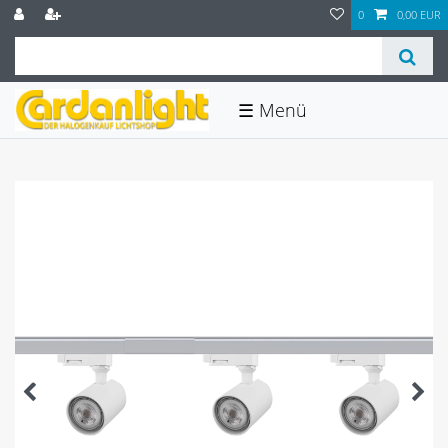
0
0,00 EUR
☰