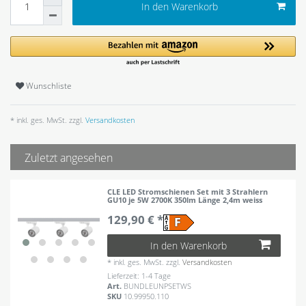
In den Warenkorb
Wunschliste
* inkl. ges. MwSt. zzgl.
Versandkosten
Zuletzt angesehen
CLE LED Stromschienen Set mit 3 Strahlern
GU10 je 5W 2700K 350lm Länge 2,4m weiss
129,90 € *
In den Warenkorb
*
inkl. ges. MwSt.
zzgl.
Versandkosten
Lieferzeit: 1-4 Tage
Art.
BUNDLEUNPSETWS
SKU
10.99950.110