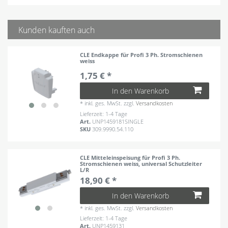
Kunden kauften auch
CLE Endkappe für Profi 3 Ph. Stromschienen
weiss
1,75 € *
In den Warenkorb
*
inkl. ges. MwSt.
zzgl.
Versandkosten
Lieferzeit: 1-4 Tage
Art.
UNP1459181SINGLE
SKU
309.9990.54.110
CLE Mitteleinspeisung für Profi 3 Ph.
Stromschienen weiss, universal Schutzleiter
L/R
18,90 € *
In den Warenkorb
*
inkl. ges. MwSt.
zzgl.
Versandkosten
Lieferzeit: 1-4 Tage
Art.
UNP1459131