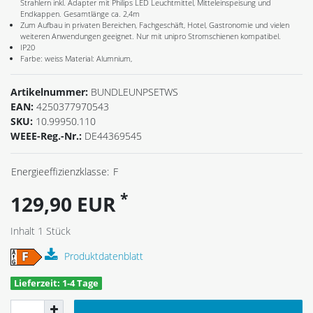
Strahlern inkl. Adapter mit Philips LED Leuchtmittel, Mitteleinspeisung und
Endkappen. Gesamtlänge ca. 2,4m
Zum Aufbau in privaten Bereichen, Fachgeschäft, Hotel, Gastronomie und vielen
weiteren Anwendungen geeignet. Nur mit unipro Stromschienen kompatibel.
IP20
Farbe: weiss Material: Alumnium,
Artikelnummer:
BUNDLEUNPSETWS
EAN:
4250377970543
SKU:
10.99950.110
WEEE-Reg.-Nr.:
DE44369545
Energieeffizienzklasse:
F
*
129,90 EUR
Inhalt
1
Stück
Produktdatenblatt
Lieferzeit: 1-4 Tage