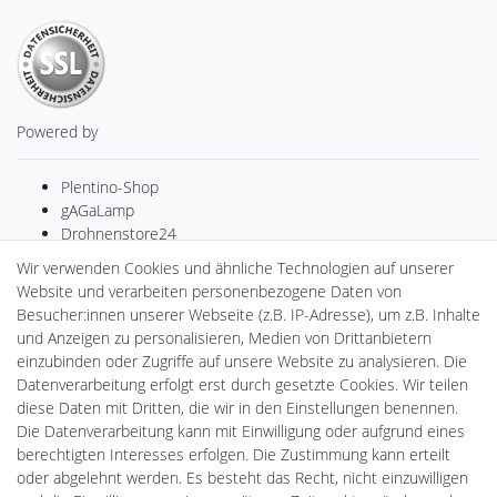
Powered by
Plentino-Shop
gAGaLamp
Drohnenstore24
MeinUSB
Wir verwenden Cookies und ähnliche Technologien auf unserer
Batteriespeicher
Website und verarbeiten personenbezogene Daten von
PlentiSolar
Besucher:innen unserer Webseite (z.B. IP-Adresse), um z.B. Inhalte
Gebrauchtlicht
und Anzeigen zu personalisieren, Medien von Drittanbietern
Ledkauf
einzubinden oder Zugriffe auf unsere Website zu analysieren. Die
DEYESOLAR
Datenverarbeitung erfolgt erst durch gesetzte Cookies. Wir teilen
Lightech Connect
diese Daten mit Dritten, die wir in den Einstellungen benennen.
CardanLight Europe
Die Datenverarbeitung kann mit Einwilligung oder aufgrund eines
FORTIMO LEDs
berechtigten Interesses erfolgen. Die Zustimmung kann erteilt
LED-RETROSHOP
oder abgelehnt werden. Es besteht das Recht, nicht einzuwilligen
Wallbox24