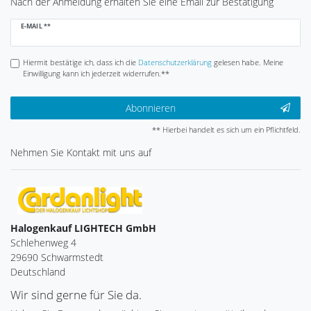
Nach der Anmeldung erhalten Sie eine Email zur Bestätigung
Newsletter
E-MAIL **
Honig
Hiermit bestätige ich, dass ich die
Daten­schutz­erklärung
gelesen habe. Meine
Einwilligung kann ich jederzeit widerrufen.**
Abonnieren
** Hierbei handelt es sich um ein Pflichtfeld.
Nehmen Sie
Kontakt
mit uns auf
Halogenkauf LIGHTECH GmbH
Schlehenweg 4
29690 Schwarmstedt
Deutschland
Wir sind gerne für Sie da.