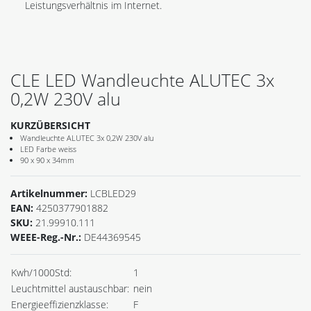
Leistungsverhältnis im Internet.
CLE LED Wandleuchte ALUTEC 3x
0,2W 230V alu
KURZÜBERSICHT
Wandleuchte ALUTEC 3x 0,2W 230V alu
LED Farbe weiss
90 x 90 x 34mm
Artikelnummer:
LCBLED29
EAN:
4250377901882
SKU:
21.99910.111
WEEE-Reg.-Nr.:
DE44369545
Kwh/1000Std:
1
Leuchtmittel austauschbar:
nein
Energieeffizienzklasse:
F