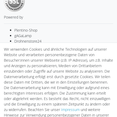
Powered by
Plentino-Shop
gAGaLamp
Drohnenstore24
MeinUSB
Wir verwenden Cookies und ähnliche Technologien auf unserer
Batteriespeicher
Website und verarbeiten personenbezogene Daten von
PlentiSolar
Besucher:innen unserer Webseite (z.B. IP-Adresse), um z.B. Inhalte
Gebrauchtlicht
und Anzeigen zu personalisieren, Medien von Drittanbietern
Ledkauf
einzubinden oder Zugriffe auf unsere Website zu analysieren. Die
DEYESOLAR
Datenverarbeitung erfolgt erst durch gesetzte Cookies. Wir teilen
Lightech Connect
diese Daten mit Dritten, die wir in den Einstellungen benennen.
CardanLight Europe
Die Datenverarbeitung kann mit Einwilligung oder aufgrund eines
FORTIMO LEDs
berechtigten Interesses erfolgen. Die Zustimmung kann erteilt
LED-RETROSHOP
oder abgelehnt werden. Es besteht das Recht, nicht einzuwilligen
Wallbox24
und die Einwilligung zu einem späteren Zeitpunkt zu ändern oder
zu widerrufen. Beachten Sie unser
Impressum
und weitere
Hinweise zur Verwendung personenbezogener Daten in unserer