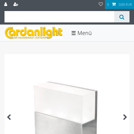
0
0,00 EUR
☰