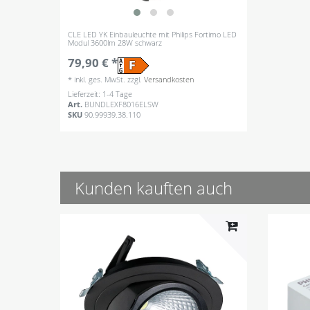
CLE LED YK Einbauleuchte mit Philips Fortimo LED
Modul 3600lm 28W schwarz
79,90 € *
*
inkl. ges. MwSt.
zzgl.
Versandkosten
Lieferzeit: 1-4 Tage
Art.
BUNDLEXF8016ELSW
SKU
90.99939.38.110
Kunden kauften auch