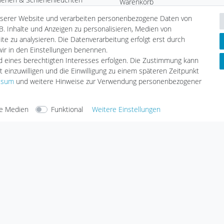
Warenkorb
uchtung
Kasse
nserer Website und verarbeiten personenbezogene Daten von
Heim
Wunschliste
B. Inhalte und Anzeigen zu personalisieren, Medien von
chten
te zu analysieren. Die Datenverarbeitung erfolgt erst durch
Leuchtmittel
Informationen
 wir in den Einstellungen benennen.
tmittel
nd eines berechtigten Interesses erfolgen. Die Zustimmung kann
Zahlungsarten
LED
t einzuwilligen und die Einwilligung zu einem späteren Zeitpunkt
Versandarten & -kosten
geräte
ssum
und weitere Hinweise zur Verwendung personenbezogener
Umwelt & Entsorgung
e Medien
Funktional
Weitere Einstellungen
arten
Versandarten
Sicherheit