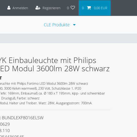
Anmelden
Registrieren
0
0
0,00 EUR
CLE Produkte
K Einbauleuchte mit Philips
LED Modul 3600lm 28W schwarz
T
euchte mit Philips Fortimo LED Modul 3600lm 28W schwarz
, 3000 Kelvin warmweiß, 230 Volt, Schutzklasse 1, IP20
iefe: 169mm, Einbaumaß ca. Ø 180 x T 195mm, kipp- und schwenkbar
m Druckguß, Farbe: schwarz
Modul, Halter und Treiber. Watt: 28W, Ausgangsstrom: 700mA
:
BUNDLEXF8016ELSW
0629
8.110
DE44369545