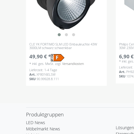
CLE YK FORTIMO SLM LED Einbauleuchte 43W
Philips C
3000LM schwarz schwenkbar
30W 230V 
49,90 € *
6,90 €
*
inkl. ge
*
inkl. ges. MwSt.
zzgl.
Versandkosten
Lieferzeit
Lieferzeit: 1-4 Tage
Art.
PH92
Art.
XF8016ELSW
SKU
1074
SKU
90.99928.8.111
Produktgruppen
LED News
Lösungen
Möbelmarkt News
Stromsch