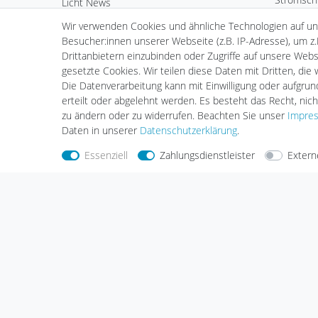
Licht News
Bürobele
LED Komponenten
Wir verwenden Cookies und ähnliche Technologien auf u
Deko & 
Kardan Ein- & Aufbauleuchten
Besucher:innen unserer Webseite (z.B. IP-Adresse), um z.
Außenleu
Wand- & Deckeneinbauleuchten
Drittanbietern einzubinden oder Zugriffe auf unsere Websi
Standard 
Standard Einbauleuchten
gesetzte Cookies. Wir teilen diese Daten mit Dritten, die
LED Leuch
Standard Aufbauleuchten
Die Datenverarbeitung kann mit Einwilligung oder aufgru
Fortimo 
Serie Webspace
erteilt oder abgelehnt werden. Es besteht das Recht, nich
Vorschalt
Scheinwerfer & Messebeleuchtung
zu ändern oder zu widerrufen. Beachten Sie unser
Impre
Zubehör
Hallenleuchten
Daten in unserer
Daten­schutz­erklärung
.
Essenziell
Zahlungsdienstleister
Extern
Nehmen Sie
Kontakt
mit uns auf
Zahlungs
Halogenkauf LIGHTECH GmbH
Schlehenweg 4
29690 Schwarmstedt
Deutschland
Wir sind gerne für Sie da.