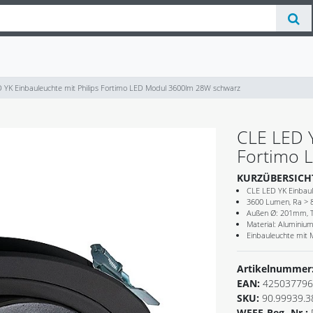
 YK Einbauleuchte mit Philips Fortimo LED Modul 3600lm 28W schwarz
CLE LED Y
Fortimo 
KURZÜBERSICH
CLE LED YK Einbaul
3600 Lumen, Ra > 80
Außen Ø: 201mm, T
Material: Aluminiu
Einbauleuchte mit 
Artikelnummer
EAN:
425037796
SKU:
90.99939.3
WEEE-Reg.-Nr.: