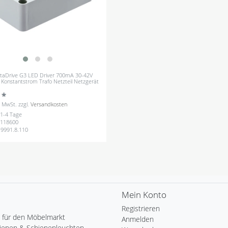
ertaDrive G3 LED Driver 700mA 30-42V
Konstantstrom Trafo Netzteil Netzgerät
 *
s. MwSt.
zzgl.
Versandkosten
: 1-4 Tage
118600
.9991.8.110
Mein Konto
Registrieren
 für den Möbelmarkt
Anmelden
ienen & Schienenleuchten