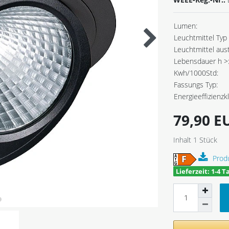
Lumen:
Leuchtmittel Typ 
Leuchtmittel aus
Lebensdauer h >
Kwh/1000Std:
Fassungs Typ:
Energieeffizienzk
79,90 
Inhalt
1
Stück
Prod
Lieferzeit: 1-4 T