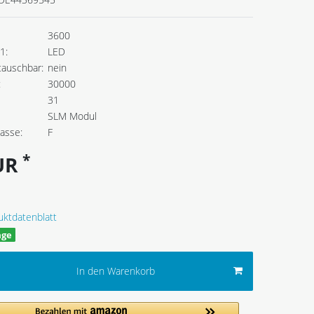
3600
1:
LED
tauschbar:
nein
:
30000
31
SLM Modul
lasse:
F
*
EUR
uktdatenblatt
age
In den Warenkorb