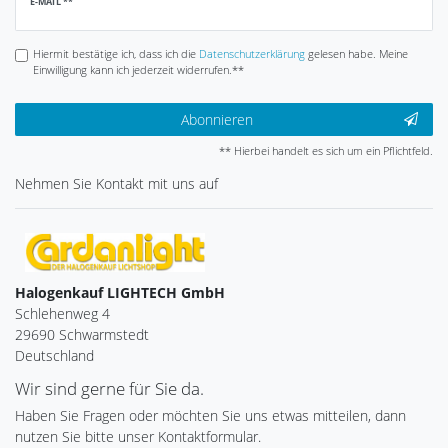
Newsletter
E-MAIL **
Honig
Hiermit bestätige ich, dass ich die
Daten­schutz­erklärung
gelesen habe. Meine
Einwilligung kann ich jederzeit widerrufen.**
Abonnieren
** Hierbei handelt es sich um ein Pflichtfeld.
Nehmen Sie
Kontakt
mit uns auf
Halogenkauf LIGHTECH GmbH
Schlehenweg 4
29690 Schwarmstedt
Deutschland
Wir sind gerne für Sie da.
Haben Sie Fragen oder möchten Sie uns etwas mitteilen, dann
nutzen Sie bitte unser Kontaktformular.