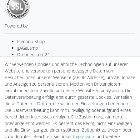
Powered by
Plentino-Shop
gAGaLamp
Drohnenstore24
MeinUSB
Wir verwenden Cookies und ähnliche Technologien auf unserer
Batteriespeicher
Website und verarbeiten personenbezogene Daten von
PlentiSolar
Besucher:innen unserer Webseite (z.B. IP-Adresse), um z.B. Inhalte
Gebrauchtlicht
und Anzeigen zu personalisieren, Medien von Drittanbietern
Ledkauf
einzubinden oder Zugriffe auf unsere Website zu analysieren. Die
DEYESOLAR
Datenverarbeitung erfolgt erst durch gesetzte Cookies. Wir teilen
Lightech Connect
diese Daten mit Dritten, die wir in den Einstellungen benennen.
CardanLight Europe
Die Datenverarbeitung kann mit Einwilligung oder aufgrund eines
FORTIMO LEDs
berechtigten Interesses erfolgen. Die Zustimmung kann erteilt
LED-RETROSHOP
oder abgelehnt werden. Es besteht das Recht, nicht einzuwilligen
Wallbox24
und die Einwilligung zu einem späteren Zeitpunkt zu ändern oder
zu widerrufen. Beachten Sie unser
Impressum
und weitere