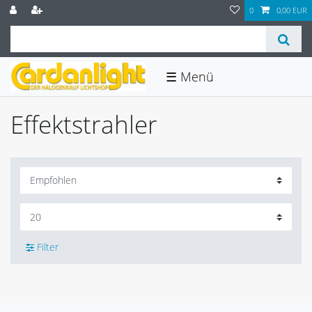
0
0,00 EUR
☰
Effektstrahler
Filter