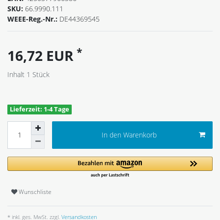
SKU:
66.9990.111
WEEE-Reg.-Nr.:
DE44369545
*
16,72 EUR
Inhalt
1
Stück
Lieferzeit: 1-4 Tage
In den Warenkorb
Wunschliste
* inkl. ges. MwSt. zzgl.
Versandkosten