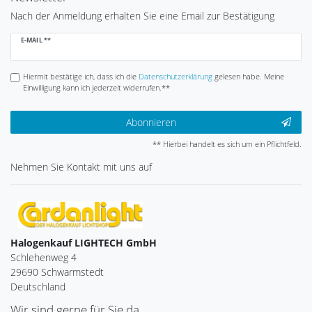
Nach der Anmeldung erhalten Sie eine Email zur Bestätigung
Newsletter
E-MAIL **
Honig
Hiermit bestätige ich, dass ich die
Daten­schutz­erklärung
gelesen habe. Meine
Einwilligung kann ich jederzeit widerrufen.**
Abonnieren
** Hierbei handelt es sich um ein Pflichtfeld.
Nehmen Sie
Kontakt
mit uns auf
Halogenkauf LIGHTECH GmbH
Schlehenweg 4
29690 Schwarmstedt
Deutschland
Wir sind gerne für Sie da.