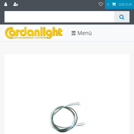
0
0,00 EUR
☰