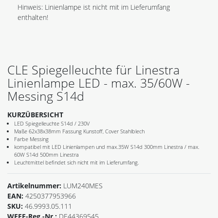
Hinweis: Linienlampe ist nicht mit im Lieferumfang
enthalten!
CLE Spiegelleuchte für Linestra
Linienlampe LED - max. 35/60W -
Messing S14d
KURZÜBERSICHT
LED Spiegelleuchte S14d / 230V
Maße 62x38x38mm Fassung Kunstoff, Cover Stahlblech
Farbe Messing
kompatibel mit LED Linienlampen und max.35W S14d 300mm Linestra / max.
60W S14d 500mm Linestra
Leuchtmittel befindet sich nicht mit im Lieferumfang.
Artikelnummer:
LUM240MES
EAN:
4250377953966
SKU:
46.9993.05.111
WEEE-Reg.-Nr.:
DE44369545