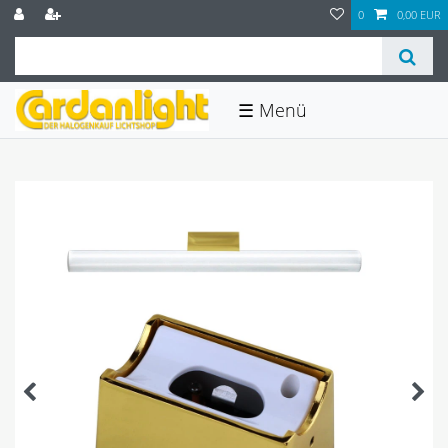
0
0,00 EUR
☰