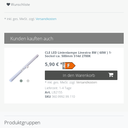
Wunschliste
* inkl. ges. MwSt. zzgl.
Versandkosten
Kunden kauften auch
CLE LED Linienlampe Linestra 8W ( 60W ) 1-
Sockel ca. 500mm S14d 2700K
5,90 € *
In den Warenkorb
*
inkl. ges. MwSt.
zzgl.
Versandkosten
Lieferzeit: 1-4 Tage
Art.
LB2155
SKU
360.9992.99.110
Produktgruppen