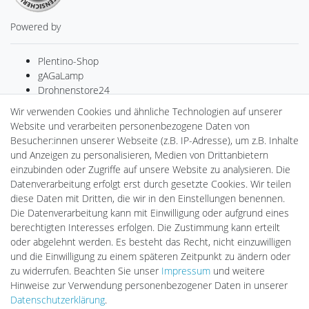
Powered by
Plentino-Shop
gAGaLamp
Drohnenstore24
MeinUSB
Wir verwenden Cookies und ähnliche Technologien auf unserer
Batteriespeicher
Website und verarbeiten personenbezogene Daten von
PlentiSolar
Besucher:innen unserer Webseite (z.B. IP-Adresse), um z.B. Inhalte
Gebrauchtlicht
und Anzeigen zu personalisieren, Medien von Drittanbietern
Ledkauf
einzubinden oder Zugriffe auf unsere Website zu analysieren. Die
DEYESOLAR
Datenverarbeitung erfolgt erst durch gesetzte Cookies. Wir teilen
Lightech Connect
diese Daten mit Dritten, die wir in den Einstellungen benennen.
CardanLight Europe
Die Datenverarbeitung kann mit Einwilligung oder aufgrund eines
FORTIMO LEDs
berechtigten Interesses erfolgen. Die Zustimmung kann erteilt
LED-RETROSHOP
oder abgelehnt werden. Es besteht das Recht, nicht einzuwilligen
Wallbox24
und die Einwilligung zu einem späteren Zeitpunkt zu ändern oder
zu widerrufen. Beachten Sie unser
Impressum
und weitere
Hinweise zur Verwendung personenbezogener Daten in unserer
Impressum
Daten­schutz­erklärung
AGB
Daten­schutz­erklärung
.