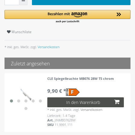
Wunschliste
* inkl. ges. MwSt. zzgl.
Versandkosten
Zuletzt angesehen
CLE Spiegelleuchte MB076 28W T5 chrom
9,90 € *
In den Warenkorb
*
inkl. ges. MwSt.
zzgl.
Versandkosten
Lieferzeit: 1-4 Tage
Art.
JINMB07628W
SKU
11.9991.111