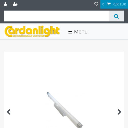
0
0,00 EUR
☰