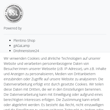
Powered by
Plentino-Shop
gAGaLamp
Drohnenstore24
MeinUSB
Wir verwenden Cookies und ähnliche Technologien auf unserer
Batteriespeicher
Website und verarbeiten personenbezogene Daten von
PlentiSolar
Besucher:innen unserer Webseite (z.B. IP-Adresse), um z.B. Inhalte
Gebrauchtlicht
und Anzeigen zu personalisieren, Medien von Drittanbietern
Ledkauf
einzubinden oder Zugriffe auf unsere Website zu analysieren. Die
DEYESOLAR
Datenverarbeitung erfolgt erst durch gesetzte Cookies. Wir teilen
Lightech Connect
diese Daten mit Dritten, die wir in den Einstellungen benennen.
CardanLight Europe
Die Datenverarbeitung kann mit Einwilligung oder aufgrund eines
FORTIMO LEDs
berechtigten Interesses erfolgen. Die Zustimmung kann erteilt
LED-RETROSHOP
oder abgelehnt werden. Es besteht das Recht, nicht einzuwilligen
Wallbox24
und die Einwilligung zu einem späteren Zeitpunkt zu ändern oder