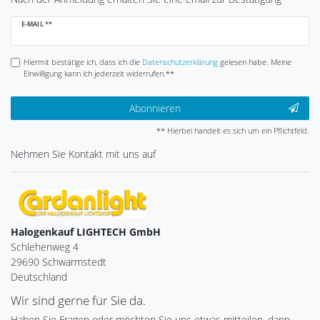
Newsletter
E-MAIL **
Honig
Hiermit bestätige ich, dass ich die
Daten­schutz­erklärung
gelesen habe. Meine
Einwilligung kann ich jederzeit widerrufen.**
Abonnieren
** Hierbei handelt es sich um ein Pflichtfeld.
Nehmen Sie
Kontakt
mit uns auf
Halogenkauf LIGHTECH GmbH
Schlehenweg 4
29690 Schwarmstedt
Deutschland
Wir sind gerne für Sie da.
Haben Sie Fragen oder möchten Sie uns etwas mitteilen, dann