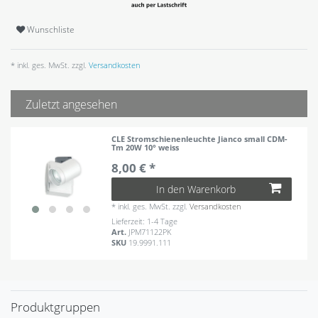
Wunschliste
* inkl. ges. MwSt. zzgl.
Versandkosten
Zuletzt angesehen
CLE Stromschienenleuchte Jianco small CDM-
Tm 20W 10° weiss
8,00 € *
In den Warenkorb
*
inkl. ges. MwSt.
zzgl.
Versandkosten
Lieferzeit: 1-4 Tage
Art.
JPM71122PK
SKU
19.9991.111
Produktgruppen