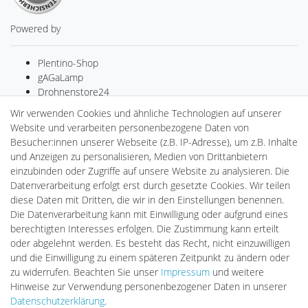
Powered by
Plentino-Shop
gAGaLamp
Drohnenstore24
MeinUSB
Wir verwenden Cookies und ähnliche Technologien auf unserer
Batteriespeicher
Website und verarbeiten personenbezogene Daten von
PlentiSolar
Besucher:innen unserer Webseite (z.B. IP-Adresse), um z.B. Inhalte
Gebrauchtlicht
und Anzeigen zu personalisieren, Medien von Drittanbietern
Ledkauf
einzubinden oder Zugriffe auf unsere Website zu analysieren. Die
DEYESOLAR
Datenverarbeitung erfolgt erst durch gesetzte Cookies. Wir teilen
Lightech Connect
diese Daten mit Dritten, die wir in den Einstellungen benennen.
CardanLight Europe
Die Datenverarbeitung kann mit Einwilligung oder aufgrund eines
FORTIMO LEDs
berechtigten Interesses erfolgen. Die Zustimmung kann erteilt
LED-RETROSHOP
oder abgelehnt werden. Es besteht das Recht, nicht einzuwilligen
Wallbox24
und die Einwilligung zu einem späteren Zeitpunkt zu ändern oder
zu widerrufen. Beachten Sie unser
Impressum
und weitere
Hinweise zur Verwendung personenbezogener Daten in unserer
Impressum
Daten­schutz­erklärung
AGB
Daten­schutz­erklärung
.