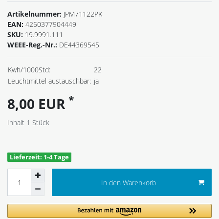
Artikelnummer:
JPM71122PK
EAN:
4250377904449
SKU:
19.9991.111
WEEE-Reg.-Nr.:
DE44369545
Kwh/1000Std:
22
Leuchtmittel austauschbar:
ja
*
8,00 EUR
Inhalt
1
Stück
Lieferzeit: 1-4 Tage
In den Warenkorb