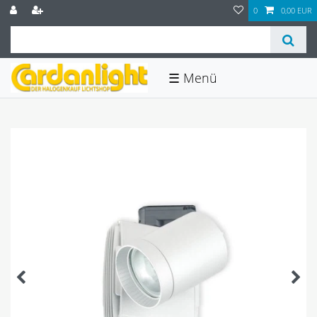
0
0,00 EUR
☰