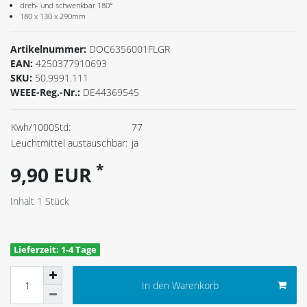
dreh- und schwenkbar 180°
180 x 130 x 290mm
Artikelnummer:
DOC6356001FLGR
EAN:
4250377910693
SKU:
50.9991.111
WEEE-Reg.-Nr.:
DE44369545
Kwh/1000Std:
77
Leuchtmittel austauschbar:
ja
*
9,90 EUR
Inhalt
1
Stück
Lieferzeit: 1-4 Tage
In den Warenkorb