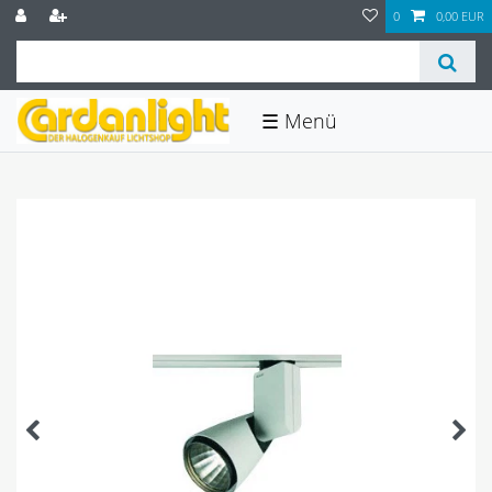
0
0,00 EUR
☰