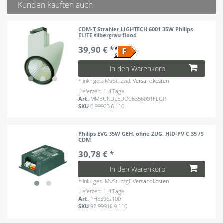
Kunden kauften auch
CDM-T Strahler LIGHTECH 6001 35W Philips
ELITE silbergrau flood
39,90 € *
In den Warenkorb
*
inkl. ges. MwSt.
zzgl.
Versandkosten
Lieferzeit: 1-4 Tage
Art.
MMBUNDLEDOC6356001FLGR
SKU
0.99923.6.110
Philips EVG 35W GEH. ohne ZUG. HID-PV C 35 /S
CDM
30,78 € *
In den Warenkorb
*
inkl. ges. MwSt.
zzgl.
Versandkosten
Lieferzeit: 1-4 Tage
Art.
PH85962100
SKU
92.99916.9.110