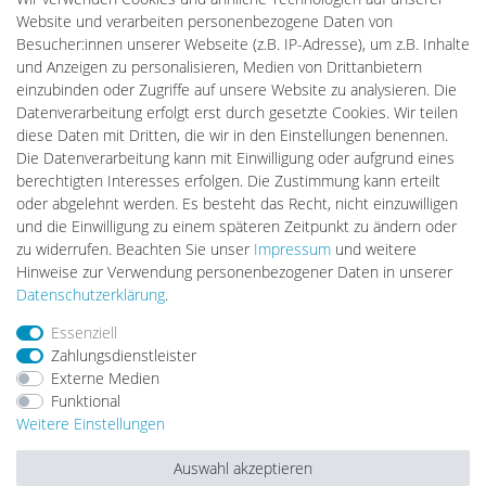
Batteriespeicher
Website und verarbeiten personenbezogene Daten von
PlentiSolar
Besucher:innen unserer Webseite (z.B. IP-Adresse), um z.B. Inhalte
Gebrauchtlicht
und Anzeigen zu personalisieren, Medien von Drittanbietern
Ledkauf
einzubinden oder Zugriffe auf unsere Website zu analysieren. Die
DEYESOLAR
Datenverarbeitung erfolgt erst durch gesetzte Cookies. Wir teilen
Lightech Connect
diese Daten mit Dritten, die wir in den Einstellungen benennen.
CardanLight Europe
Die Datenverarbeitung kann mit Einwilligung oder aufgrund eines
FORTIMO LEDs
berechtigten Interesses erfolgen. Die Zustimmung kann erteilt
LED-RETROSHOP
oder abgelehnt werden. Es besteht das Recht, nicht einzuwilligen
Wallbox24
und die Einwilligung zu einem späteren Zeitpunkt zu ändern oder
zu widerrufen. Beachten Sie unser
Impressum
und weitere
Hinweise zur Verwendung personenbezogener Daten in unserer
Impressum
Daten­schutz­erklärung
AGB
Daten­schutz­erklärung
.
Essenziell
Zahlungsdienstleister
Barrierefreiheitserklärung
Widerrufs­recht
Externe Medien
Funktional
Weitere Einstellungen
Kontakt
Vertrag widerrufen
Auswahl akzeptieren