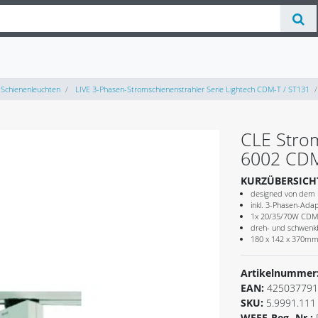
Schienenleuchten
LIVE 3-Phasen-Stromschienenstrahler Serie Lightech CDM-T / ST131
CLE Stro
6002 CDM
KURZÜBERSICH
designed von dem i
inkl. 3-Phasen-Adap
1x 20/35/70W CDM
dreh- und schwenk
180 x 142 x 370m
Artikelnummer
EAN:
425037791
SKU:
5.9991.111
WEEE-Reg.-Nr.: