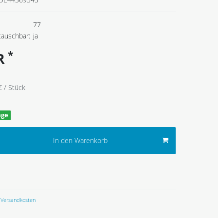
77
tauschbar:
ja
*
UR
€ / Stück
age
In den Warenkorb
Versandkosten