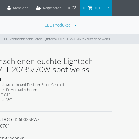
Anmelden
Registrieren
0
0
0,00 EUR
CLE Produkte
CLE Stromschienenleuchte Lightech 6002 CDM-T 20/35/70W spot weiss
mschienenleuchte Lightech
-T 20/35/70W spot weiss
T
tal. Architekt und Designer Bruno Gecchelin
ter für Hochvoltschienen
-T G12
bar 180°
m
:
DOC6356002SPWS
0761
DE44369545