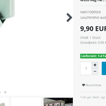
Kwh/1000Std:
Leuchtmittel aus
9,90 E
Inhalt
1
Stück
Grundpreis
9,90 
Lieferzeit: 1-4 T
Wunschliste
* inkl. ges. MwSt. zzgl.