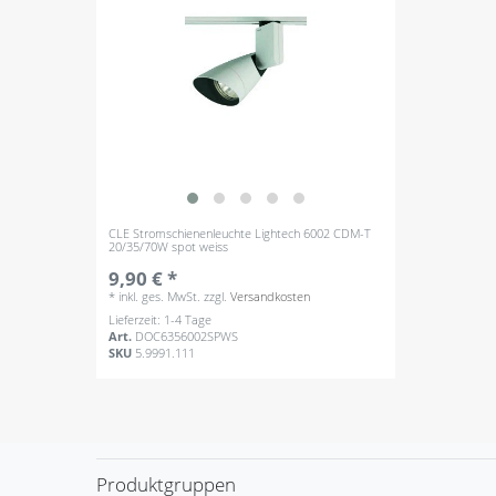
CLE Stromschienenleuchte Lightech 6002 CDM-T
20/35/70W spot weiss
9,90 € *
*
inkl. ges. MwSt.
zzgl.
Versandkosten
Lieferzeit: 1-4 Tage
Art.
DOC6356002SPWS
SKU
5.9991.111
Produktgruppen