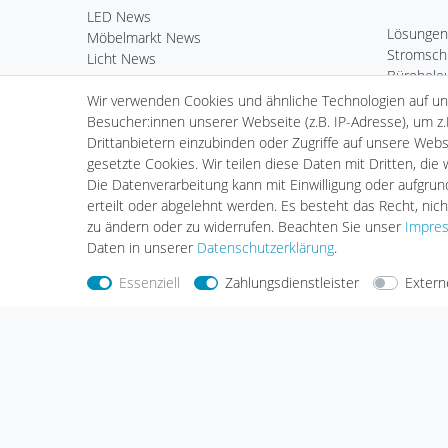
LED News
Lösungen
Möbelmarkt News
Stromsch
Licht News
Bürobele
LED Komponenten
Deko & 
Wir verwenden Cookies und ähnliche Technologien auf u
Kardan Ein- & Aufbauleuchten
Außenleu
Besucher:innen unserer Webseite (z.B. IP-Adresse), um z.
Wand- & Deckeneinbauleuchten
Standard 
Drittanbietern einzubinden oder Zugriffe auf unsere Websi
Standard Einbauleuchten
LED Leuch
gesetzte Cookies. Wir teilen diese Daten mit Dritten, die
Standard Aufbauleuchten
Fortimo 
Die Datenverarbeitung kann mit Einwilligung oder aufgru
Serie Webspace
Vorschalt
erteilt oder abgelehnt werden. Es besteht das Recht, nich
Scheinwerfer & Messebeleuchtung
Zubehör
zu ändern oder zu widerrufen. Beachten Sie unser
Impre
Hallenleuchten
Daten in unserer
Daten­schutz­erklärung
.
Essenziell
Zahlungsdienstleister
Extern
Nehmen Sie
Kontakt
mit uns auf
Zahlungs
Halogenkauf LIGHTECH GmbH
Schlehenweg 4
29690 Schwarmstedt