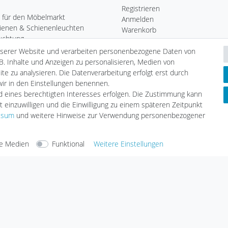
Registrieren
 für den Möbelmarkt
Anmelden
ienen & Schienenleuchten
Warenkorb
uchtung
Kasse
Heim
nserer Website und verarbeiten personenbezogene Daten von
Wunschliste
chten
B. Inhalte und Anzeigen zu personalisieren, Medien von
Leuchtmittel
te zu analysieren. Die Datenverarbeitung erfolgt erst durch
Informationen
tmittel
 wir in den Einstellungen benennen.
Zahlungsarten
LED
nd eines berechtigten Interesses erfolgen. Die Zustimmung kann
Versandarten & -kosten
geräte
t einzuwilligen und die Einwilligung zu einem späteren Zeitpunkt
Umwelt & Entsorgung
ssum
und weitere Hinweise zur Verwendung personenbezogener
e Medien
Funktional
Weitere Einstellungen
arten
Versandarten