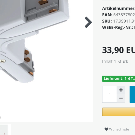
Artikelnummer
EAN:
643837802
SKU:
17.99911.9
WEEE-Reg.-Nr.:
33,90 
Inhalt
1
Stück
Lieferzeit: 1-4 T
Wunschliste