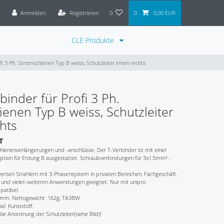
Anmelden
Registrieren
0
0
0,00 EUR
CLE Produkte
fi 3 Ph. Stromschienen Typ B weiss, Schutzleiter innen rechts
binder für Profi 3 Ph.
enen Typ B weiss, Schutzleiter
hts
T
hienenverlängerungen und -anschlüsse. Der T-Verbinder ist mit einer
tion für Erdung B ausgestattet. Schraubverbindungen für 3x1,5mm² -
ersen Strahlern mit 3-Phasensystem in privaten Bereichen, Fachgeschäft,
 und vielen weiteren Anwendungen geeignet. Nur mit unipro
patibel.
mm, Nettogewicht: 162g, TA3BW
al: Kunststoff,
die Anordnung der Schutzleiter(siehe Bild)!