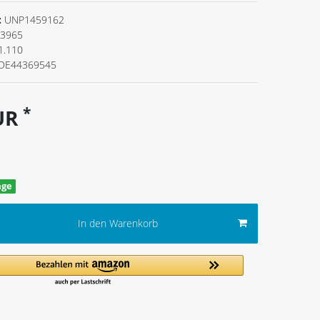
:
UNP1459162
3965
1.110
DE44369545
*
EUR
age
In den Warenkorb