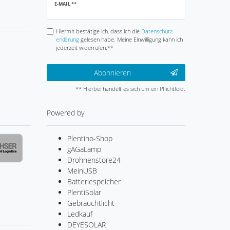
Newsletter
E-MAIL **
Honig
Hiermit bestätige ich, dass ich die
Daten­schutz­
erklärung
gelesen habe. Meine Einwilligung kann ich
jederzeit widerrufen.**
Abonnieren
** Hierbei handelt es sich um ein Pflichtfeld.
Powered by
Plentino-Shop
gAGaLamp
Drohnenstore24
MeinUSB
Batteriespeicher
PlentiSolar
Gebrauchtlicht
Ledkauf
DEYESOLAR