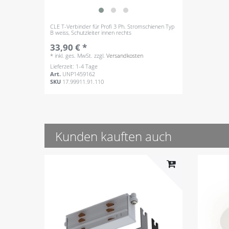
CLE T-Verbinder für Profi 3 Ph. Stromschienen Typ
B weiss, Schutzleiter innen rechts
33,90 € *
*
inkl. ges. MwSt.
zzgl.
Versandkosten
Lieferzeit: 1-4 Tage
Art.
UNP1459162
SKU
17.99911.91.110
Kunden kauften auch