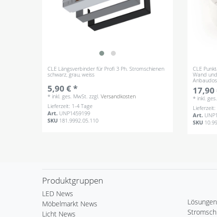
CLE Längsverbinder für Profi 3 Ph. Stromschienen
CLE Punkt
schwarz, grau, weiss
Wand und
Anbaudos
5,90 € *
17,90 
*
inkl. ges. MwSt.
zzgl.
Versandkosten
*
inkl. ge
Lieferzeit: 1-4 Tage
Lieferzeit
Art.
UNP1459199
Art.
UNP1
SKU
181.9992.05.110
SKU
10.9
Produktgruppen
LED News
Lösungen
Möbelmarkt News
Stromsch
Licht News