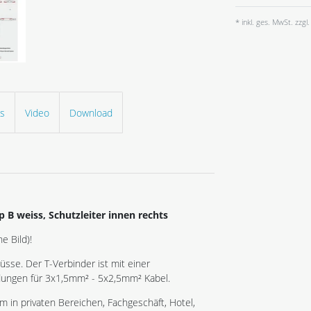
* inkl. ges. MwSt. zzgl.
ls
Video
Download
 B weiss, Schutzleiter innen rechts
e Bild)!
sse. Der T-Verbinder ist mit einer
dungen für 3x1,5mm² - 5x2,5mm² Kabel.
 in privaten Bereichen, Fachgeschäft, Hotel,