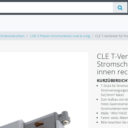
Schienenleuchten
LIVE 3-Phasen-Stromschienen rund & eckig
CLE T-Verbinder für Pro
CLE T-Ver
Stromschi
innen rec
KURZÜBERSICH
T-Stück für Stromsc
Stromversorgungsop
5x2,5mm² Kabel.
Zum Aufbau von div
Hotel, Gastronomie
Stromschienen kom
Maße: 185x110x32 
Farbe: weiss, Materi
Bitte beachten Sie 