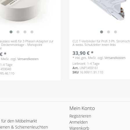
auslass weiß für 3 Phasen Adapter zur
CLE T-Verbinder für Profi 3 Ph. Stromsc
 Deckenmontage - Monopoint
A weiss, Schutzleiter innen links
e
33,90 € *
€ *
*
inkl. ges. MwSt.
zzgl.
Versandkosten
s. MwSt.
zzgl.
Versandkosten
Lieferzeit: 1-4 Tage
: 1-4 Tage
Art.
UNP1459161
459040
SKU
16.99911.91.110
995.46.110
Mein Konto
Registrieren
 für den Möbelmarkt
Anmelden
ienen & Schienenleuchten
Warenkorb