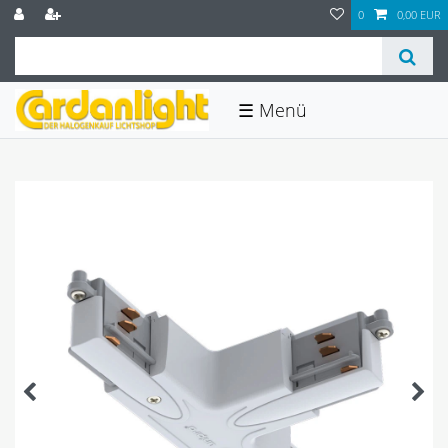
0
0,00 EUR
☰