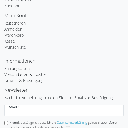
Zubehör
Mein Konto
Registrieren
Anmelden
Warenkorb
Kasse
Wunschliste
Informationen
Zahlungsarten
Versandarten & -kosten
Umwelt & Entsorgung
Newsletter
Nach der Anmeldung erhalten Sie eine Email zur Bestätigung
Newsletter
E-MAIL **
Honig
Hiermit bestätige ich, dass ich die
Daten­schutz­erklärung
gelesen habe. Meine
Einwilligung kann ich jederzeit widerrufen.**