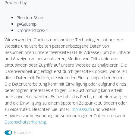
Powered by
Plentino-Shop
gAGaLamp
Drohnenstore24
MeinUSB
Wir verwenden Cookies und ähnliche Technologien auf unserer
Batteriespeicher
Website und verarbeiten personenbezogene Daten von
PlentiSolar
Besucher:innen unserer Webseite (z.B. IP-Adresse), um z.B. Inhalte
Gebrauchtlicht
und Anzeigen zu personalisieren, Medien von Drittanbietern
Ledkauf
einzubinden oder Zugriffe auf unsere Website zu analysieren. Die
DEYESOLAR
Datenverarbeitung erfolgt erst durch gesetzte Cookies. Wir teilen
Lightech Connect
diese Daten mit Dritten, die wir in den Einstellungen benennen.
CardanLight Europe
Die Datenverarbeitung kann mit Einwilligung oder aufgrund eines
FORTIMO LEDs
berechtigten Interesses erfolgen. Die Zustimmung kann erteilt
LED-RETROSHOP
oder abgelehnt werden. Es besteht das Recht, nicht einzuwilligen
Wallbox24
und die Einwilligung zu einem späteren Zeitpunkt zu ändern oder
zu widerrufen. Beachten Sie unser
Impressum
und weitere
Hinweise zur Verwendung personenbezogener Daten in unserer
Impressum
Daten­schutz­erklärung
AGB
Daten­schutz­erklärung
.
Essenziell