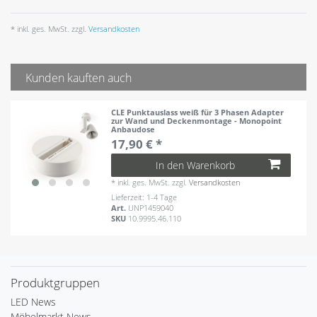
* inkl. ges. MwSt. zzgl.
Versandkosten
Kunden kauften auch
CLE Punktauslass weiß für 3 Phasen Adapter
zur Wand und Deckenmontage - Monopoint
Anbaudose
17,90 € *
In den Warenkorb
*
inkl. ges. MwSt.
zzgl.
Versandkosten
Lieferzeit: 1-4 Tage
Art.
UNP1459040
SKU
10.9995.46.110
Produktgruppen
LED News
Möbelmarkt News