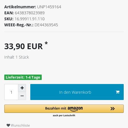
Artikelnummer:
UNP1459164
EAN:
6438378023989
SKU:
16.99911.91.110
WEEE-Reg.-Nr.:
DE44369545
*
33,90 EUR
Inhalt
1
Stück
Lieferzeit: 1-4 Tage
In den Warenkorb
Wunschliste