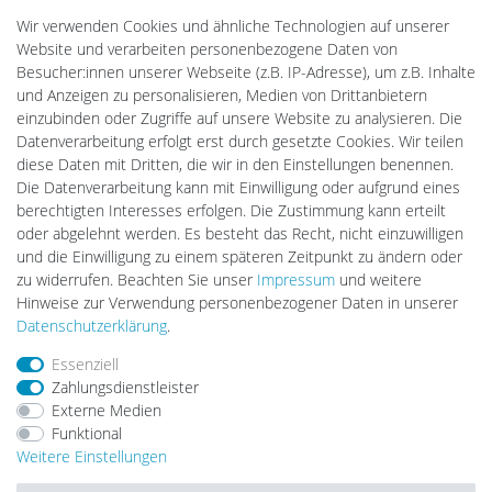
MeinUSB
Wir verwenden Cookies und ähnliche Technologien auf unserer
Batteriespeicher
Website und verarbeiten personenbezogene Daten von
PlentiSolar
Besucher:innen unserer Webseite (z.B. IP-Adresse), um z.B. Inhalte
Gebrauchtlicht
und Anzeigen zu personalisieren, Medien von Drittanbietern
Ledkauf
einzubinden oder Zugriffe auf unsere Website zu analysieren. Die
DEYESOLAR
Datenverarbeitung erfolgt erst durch gesetzte Cookies. Wir teilen
Lightech Connect
diese Daten mit Dritten, die wir in den Einstellungen benennen.
CardanLight Europe
Die Datenverarbeitung kann mit Einwilligung oder aufgrund eines
FORTIMO LEDs
berechtigten Interesses erfolgen. Die Zustimmung kann erteilt
LED-RETROSHOP
oder abgelehnt werden. Es besteht das Recht, nicht einzuwilligen
Wallbox24
und die Einwilligung zu einem späteren Zeitpunkt zu ändern oder
zu widerrufen. Beachten Sie unser
Impressum
und weitere
Hinweise zur Verwendung personenbezogener Daten in unserer
Impressum
Daten­schutz­erklärung
AGB
Daten­schutz­erklärung
.
Essenziell
Zahlungsdienstleister
Barrierefreiheitserklärung
Widerrufs­recht
Externe Medien
Funktional
Weitere Einstellungen
Kontakt
Vertrag widerrufen