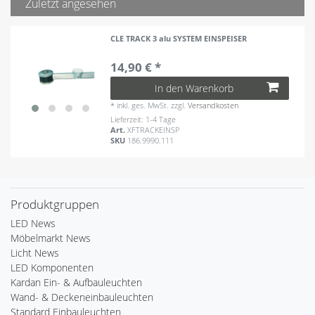
Zuletzt angesehen
CLE TRACK 3 alu SYSTEM EINSPEISER
14,90 € *
In den Warenkorb
*
inkl. ges. MwSt.
zzgl.
Versandkosten
Lieferzeit: 1-4 Tage
Art.
XFTRACKEINSP
SKU
186.9990.111
Produktgruppen
LED News
Möbelmarkt News
Licht News
LED Komponenten
Kardan Ein- & Aufbauleuchten
Wand- & Deckeneinbauleuchten
Standard Einbauleuchten