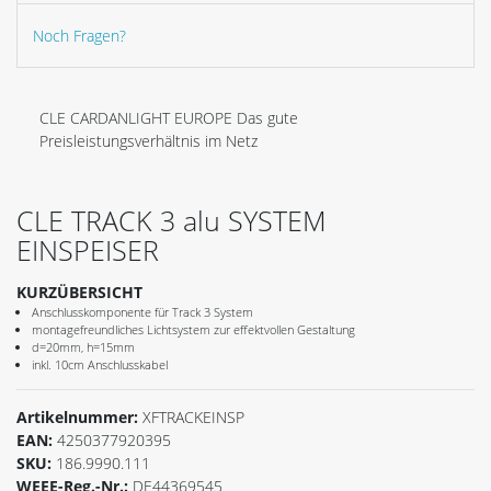
Noch Fragen?
CLE CARDANLIGHT EUROPE Das gute
Preisleistungsverhältnis im Netz
CLE TRACK 3 alu SYSTEM
EINSPEISER
KURZÜBERSICHT
Anschlusskomponente für Track 3 System
montagefreundliches Lichtsystem zur effektvollen Gestaltung
d=20mm, h=15mm
inkl. 10cm Anschlusskabel
Artikelnummer:
XFTRACKEINSP
EAN:
4250377920395
SKU:
186.9990.111
WEEE-Reg.-Nr.:
DE44369545