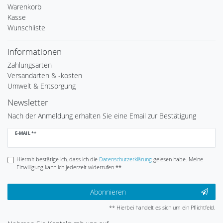
Warenkorb
Kasse
Wunschliste
Informationen
Zahlungsarten
Versandarten & -kosten
Umwelt & Entsorgung
Newsletter
Nach der Anmeldung erhalten Sie eine Email zur Bestätigung
Newsletter
E-MAIL **
Honig
Hiermit bestätige ich, dass ich die
Daten­schutz­erklärung
gelesen habe. Meine
Einwilligung kann ich jederzeit widerrufen.**
Abonnieren
** Hierbei handelt es sich um ein Pflichtfeld.