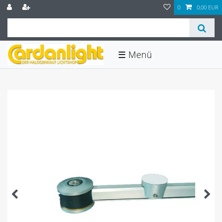
0
0,00 EUR
☰