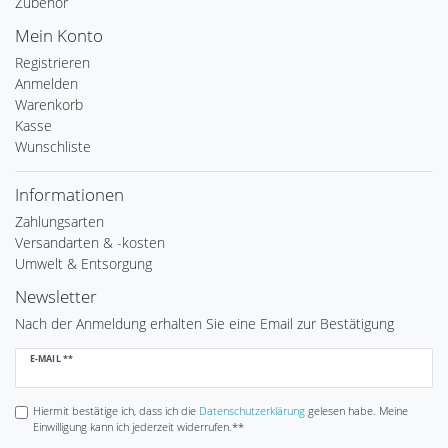
Zubehör
Mein Konto
Registrieren
Anmelden
Warenkorb
Kasse
Wunschliste
Informationen
Zahlungsarten
Versandarten & -kosten
Umwelt & Entsorgung
Newsletter
Nach der Anmeldung erhalten Sie eine Email zur Bestätigung
Newsletter
E-MAIL **
Honig
Hiermit bestätige ich, dass ich die
Daten­schutz­erklärung
gelesen habe. Meine
Einwilligung kann ich jederzeit widerrufen.**