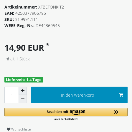
Artikelnummer:
XFBETONKIT2
EAN:
4250377906795
SKU:
31.9991.111
WEEE-Reg.-Nr.:
DE44369545
*
14,90 EUR
Inhalt
1
Stück
Lieferzeit: 1-4 Tage
In den Warenkorb
Wunschliste