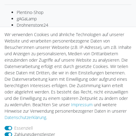
Plentino-Shop
gAGaLamp
Drohnenstore24
MeinUSB
Wir verwenden Cookies und ähnliche Technologien auf unserer
Batteriespeicher
Website und verarbeiten personenbezogene Daten von
PlentiSolar
Besucher:innen unserer Webseite (z.B. IP-Adresse), um z.B. Inhalte
Gebrauchtlicht
und Anzeigen zu personalisieren, Medien von Drittanbietern
Ledkauf
einzubinden oder Zugriffe auf unsere Website zu analysieren. Die
DEYESOLAR
Datenverarbeitung erfolgt erst durch gesetzte Cookies. Wir teilen
Lightech Connect
diese Daten mit Dritten, die wir in den Einstellungen benennen.
CardanLight Europe
Die Datenverarbeitung kann mit Einwilligung oder aufgrund eines
FORTIMO LEDs
berechtigten Interesses erfolgen. Die Zustimmung kann erteilt
LED-RETROSHOP
oder abgelehnt werden. Es besteht das Recht, nicht einzuwilligen
Wallbox24
und die Einwilligung zu einem späteren Zeitpunkt zu ändern oder
zu widerrufen. Beachten Sie unser
Impressum
und weitere
Hinweise zur Verwendung personenbezogener Daten in unserer
Impressum
Daten­schutz­erklärung
AGB
Daten­schutz­erklärung
.
Essenziell
Zahlungsdienstleister
Barrierefreiheitserklärung
Widerrufs­recht