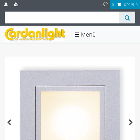
0
0,00 EUR
☰