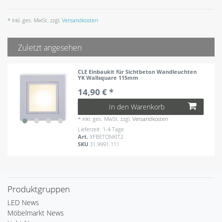
* inkl. ges. MwSt. zzgl.
Versandkosten
Zuletzt angesehen
CLE Einbaukit für Sichtbeton Wandleuchten
YK Wallsquare 115mm
14,90 € *
In den Warenkorb
*
inkl. ges. MwSt.
zzgl.
Versandkosten
Lieferzeit: 1-4 Tage
Art.
XFBETONKIT2
SKU
31.9991.111
Produktgruppen
LED News
Möbelmarkt News