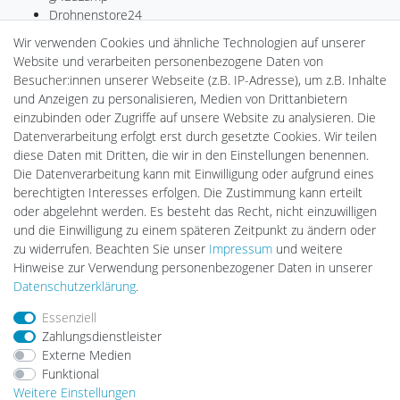
Drohnenstore24
MeinUSB
Wir verwenden Cookies und ähnliche Technologien auf unserer
Batteriespeicher
Website und verarbeiten personenbezogene Daten von
PlentiSolar
Besucher:innen unserer Webseite (z.B. IP-Adresse), um z.B. Inhalte
Gebrauchtlicht
und Anzeigen zu personalisieren, Medien von Drittanbietern
Ledkauf
einzubinden oder Zugriffe auf unsere Website zu analysieren. Die
DEYESOLAR
Datenverarbeitung erfolgt erst durch gesetzte Cookies. Wir teilen
Lightech Connect
diese Daten mit Dritten, die wir in den Einstellungen benennen.
CardanLight Europe
Die Datenverarbeitung kann mit Einwilligung oder aufgrund eines
FORTIMO LEDs
berechtigten Interesses erfolgen. Die Zustimmung kann erteilt
LED-RETROSHOP
oder abgelehnt werden. Es besteht das Recht, nicht einzuwilligen
Wallbox24
und die Einwilligung zu einem späteren Zeitpunkt zu ändern oder
zu widerrufen. Beachten Sie unser
Impressum
und weitere
Hinweise zur Verwendung personenbezogener Daten in unserer
Impressum
Daten­schutz­erklärung
AGB
Daten­schutz­erklärung
.
Essenziell
Zahlungsdienstleister
Barrierefreiheitserklärung
Widerrufs­recht
Externe Medien
Funktional
Weitere Einstellungen
Kontakt
Vertrag widerrufen