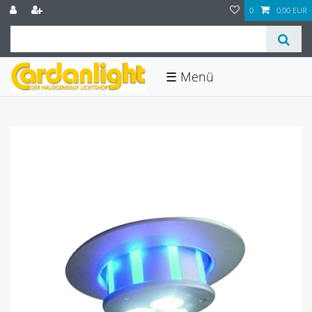
0
0,00 EUR
☰