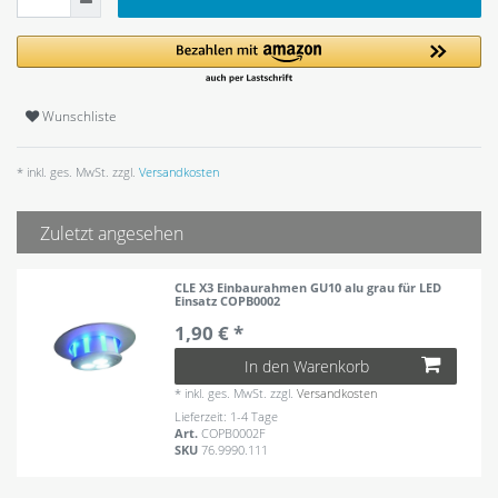
Wunschliste
* inkl. ges. MwSt. zzgl.
Versandkosten
Zuletzt angesehen
CLE X3 Einbaurahmen GU10 alu grau für LED
Einsatz COPB0002
1,90 € *
In den Warenkorb
*
inkl. ges. MwSt.
zzgl.
Versandkosten
Lieferzeit: 1-4 Tage
Art.
COPB0002F
SKU
76.9990.111