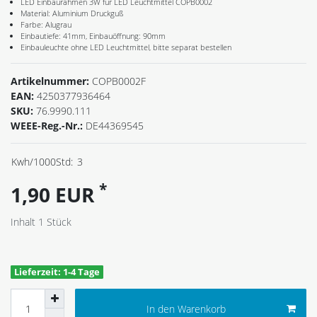
LED Einbaurahmen 3W für LED Leuchtmittel COPB0002
Material: Aluminium Druckguß
Farbe: Alugrau
Einbautiefe: 41mm, Einbauöffnung: 90mm
Einbauleuchte ohne LED Leuchtmittel, bitte separat bestellen
Artikelnummer:
COPB0002F
EAN:
4250377936464
SKU:
76.9990.111
WEEE-Reg.-Nr.:
DE44369545
Kwh/1000Std:
3
*
1,90 EUR
Inhalt
1
Stück
Lieferzeit: 1-4 Tage
In den Warenkorb