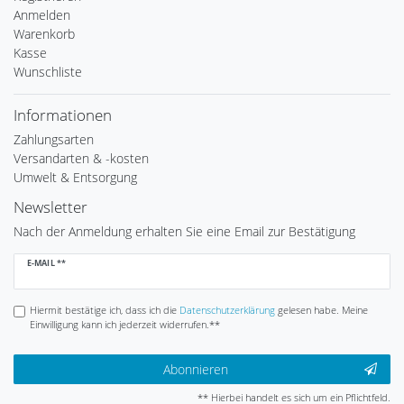
Anmelden
Warenkorb
Kasse
Wunschliste
Informationen
Zahlungsarten
Versandarten & -kosten
Umwelt & Entsorgung
Newsletter
Nach der Anmeldung erhalten Sie eine Email zur Bestätigung
Newsletter
E-MAIL **
Honig
Hiermit bestätige ich, dass ich die
Daten­schutz­erklärung
gelesen habe. Meine
Einwilligung kann ich jederzeit widerrufen.**
Abonnieren
** Hierbei handelt es sich um ein Pflichtfeld.