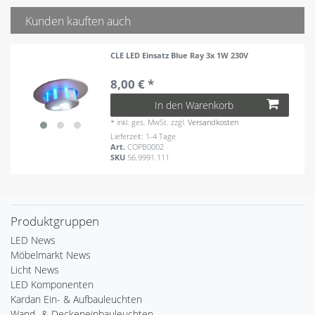
Kunden kauften auch
CLE LED Einsatz Blue Ray 3x 1W 230V
8,00 € *
In den Warenkorb
*
inkl. ges. MwSt.
zzgl.
Versandkosten
Lieferzeit: 1-4 Tage
Art.
COPB0002
SKU
56.9991.111
Produktgruppen
LED News
Möbelmarkt News
Licht News
LED Komponenten
Kardan Ein- & Aufbauleuchten
Wand- & Deckeneinbauleuchten