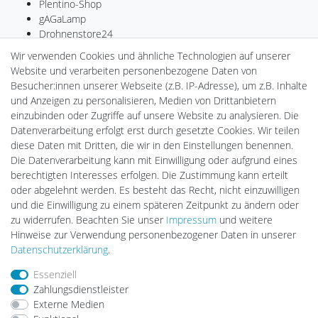
Plentino-Shop
gAGaLamp
Drohnenstore24
MeinUSB
Wir verwenden Cookies und ähnliche Technologien auf unserer
Batteriespeicher
Website und verarbeiten personenbezogene Daten von
PlentiSolar
Besucher:innen unserer Webseite (z.B. IP-Adresse), um z.B. Inhalte
Gebrauchtlicht
und Anzeigen zu personalisieren, Medien von Drittanbietern
Ledkauf
einzubinden oder Zugriffe auf unsere Website zu analysieren. Die
DEYESOLAR
Datenverarbeitung erfolgt erst durch gesetzte Cookies. Wir teilen
Lightech Connect
diese Daten mit Dritten, die wir in den Einstellungen benennen.
CardanLight Europe
Die Datenverarbeitung kann mit Einwilligung oder aufgrund eines
FORTIMO LEDs
berechtigten Interesses erfolgen. Die Zustimmung kann erteilt
LED-RETROSHOP
oder abgelehnt werden. Es besteht das Recht, nicht einzuwilligen
Wallbox24
und die Einwilligung zu einem späteren Zeitpunkt zu ändern oder
zu widerrufen. Beachten Sie unser
Impressum
und weitere
Hinweise zur Verwendung personenbezogener Daten in unserer
Impressum
Daten­schutz­erklärung
AGB
Daten­schutz­erklärung
.
Essenziell
Zahlungsdienstleister
Barrierefreiheitserklärung
Widerrufs­recht
Externe Medien