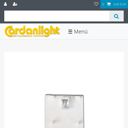
0
0,00 EUR
☰