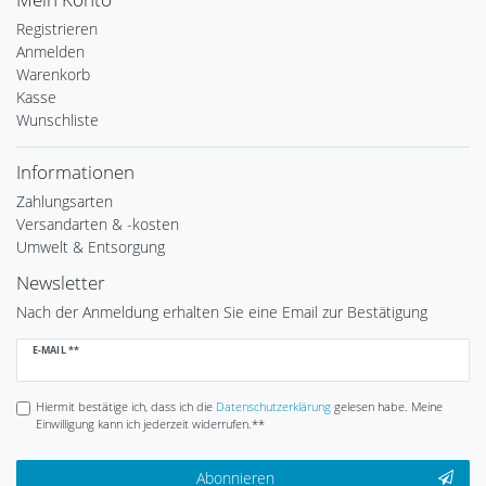
Registrieren
Anmelden
Warenkorb
Kasse
Wunschliste
Informationen
Zahlungsarten
Versandarten & -kosten
Umwelt & Entsorgung
Newsletter
Nach der Anmeldung erhalten Sie eine Email zur Bestätigung
Newsletter
E-MAIL **
Honig
Hiermit bestätige ich, dass ich die
Daten­schutz­erklärung
gelesen habe. Meine
Einwilligung kann ich jederzeit widerrufen.**
Abonnieren