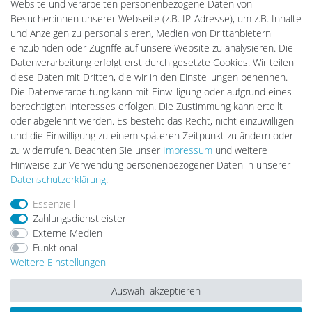
Website und verarbeiten personenbezogene Daten von
PlentiSolar
Besucher:innen unserer Webseite (z.B. IP-Adresse), um z.B. Inhalte
Gebrauchtlicht
und Anzeigen zu personalisieren, Medien von Drittanbietern
Ledkauf
einzubinden oder Zugriffe auf unsere Website zu analysieren. Die
DEYESOLAR
Datenverarbeitung erfolgt erst durch gesetzte Cookies. Wir teilen
Lightech Connect
diese Daten mit Dritten, die wir in den Einstellungen benennen.
CardanLight Europe
Die Datenverarbeitung kann mit Einwilligung oder aufgrund eines
FORTIMO LEDs
berechtigten Interesses erfolgen. Die Zustimmung kann erteilt
LED-RETROSHOP
oder abgelehnt werden. Es besteht das Recht, nicht einzuwilligen
Wallbox24
und die Einwilligung zu einem späteren Zeitpunkt zu ändern oder
zu widerrufen. Beachten Sie unser
Impressum
und weitere
Hinweise zur Verwendung personenbezogener Daten in unserer
Impressum
Daten­schutz­erklärung
AGB
Daten­schutz­erklärung
.
Essenziell
Zahlungsdienstleister
Barrierefreiheitserklärung
Widerrufs­recht
Externe Medien
Funktional
Weitere Einstellungen
Kontakt
Vertrag widerrufen
Auswahl akzeptieren