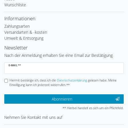
Wunschliste
Informationen
Zahlungsarten
Versandarten & -kosten
Umwelt & Entsorgung
Newsletter
Nach der Anmeldung erhalten Sie eine Email zur Bestätigung
Newsletter
E-MAIL **
Honig
Hiermit bestätige ich, dass ich die
Daten­schutz­erklärung
gelesen habe. Meine
Einwilligung kann ich jederzeit widerrufen.**
Abonnieren
** Hierbei handelt es sich um ein Pflichtfeld.
Nehmen Sie
Kontakt
mit uns auf