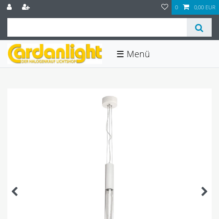
0
0,00 EUR
☰