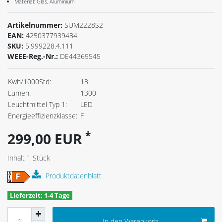
Material: Glas, Aluminium
Artikelnummer:
SUM2228S2
EAN:
4250377939434
SKU:
5.999228.4.111
WEEE-Reg.-Nr.:
DE44369545
Kwh/1000Std:
13
Lumen:
1300
Leuchtmittel Typ 1:
LED
Energieeffizienzklasse:
F
*
299,00 EUR
Inhalt
1
Stück
Produktdatenblatt
Lieferzeit: 1-4 Tage
In den Warenkorb