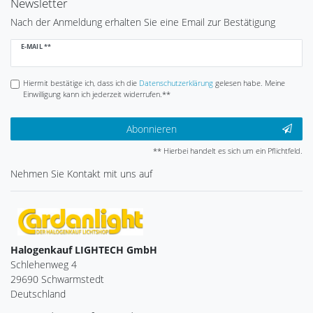
Newsletter
Nach der Anmeldung erhalten Sie eine Email zur Bestätigung
Newsletter
E-MAIL **
Honig
Hiermit bestätige ich, dass ich die
Daten­schutz­erklärung
gelesen habe. Meine
Einwilligung kann ich jederzeit widerrufen.**
Abonnieren
** Hierbei handelt es sich um ein Pflichtfeld.
Nehmen Sie
Kontakt
mit uns auf
Halogenkauf LIGHTECH GmbH
Schlehenweg 4
29690 Schwarmstedt
Deutschland