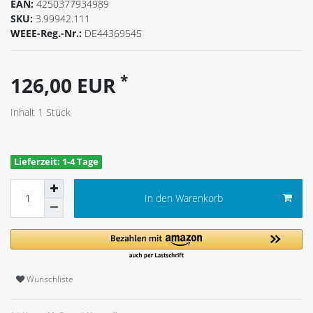
EAN:
4250377934989
SKU:
3.99942.111
WEEE-Reg.-Nr.:
DE44369545
*
126,00 EUR
Inhalt
1
Stück
Lieferzeit: 1-4 Tage
In den Warenkorb
Wunschliste