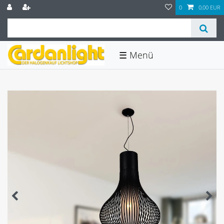
0
0,00 EUR
☰