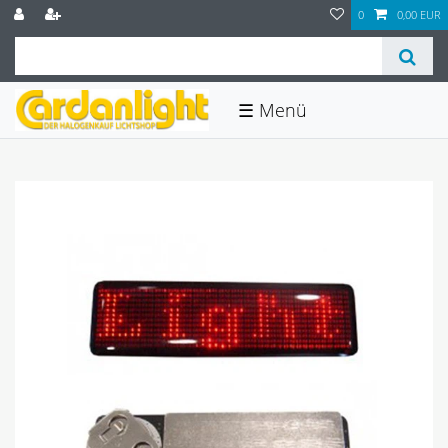
0
0,00 EUR
☰