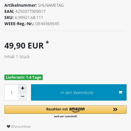
Artikelnummer:
SHLNAMETAG
EAN:
4250377909017
SKU:
6.99921.68.111
WEEE-Reg.-Nr.:
DE44369545
*
49,90 EUR
Inhalt
1
Stück
Lieferzeit: 1-4 Tage
In den Warenkorb
Wunschliste