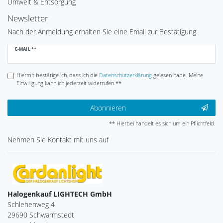
Umwelt & Entsorgung
Newsletter
Nach der Anmeldung erhalten Sie eine Email zur Bestätigung
Newsletter
E-MAIL **
Honig
Hiermit bestätige ich, dass ich die
Daten­schutz­erklärung
gelesen habe. Meine
Einwilligung kann ich jederzeit widerrufen.**
Abonnieren
** Hierbei handelt es sich um ein Pflichtfeld.
Nehmen Sie
Kontakt
mit uns auf
Halogenkauf LIGHTECH GmbH
Schlehenweg 4
29690 Schwarmstedt