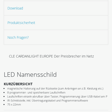
Download
Produktsicherheit
Noch Fragen?
CLE CARDANLIGHT EUROPE Der Preisbrecher im Netz
LED Namensschild
KURZÜBERSICHT
magnetische Halterung auf der Rückseite (zum Anbringen an z.B. Kleidung etc.)
8 programmier- und speicherbare Laufschriften
Laufschriften einzeln abrufbar über Taster, Programmierung über USB-Kabel am P
IR-Schnittstelle, inkl. Übertragungskabel und Programmiersoftware
75 x 22mm