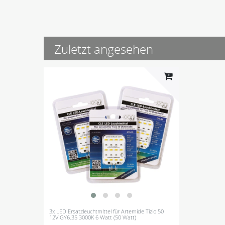
Zuletzt angesehen
3x LED Ersatzleuchtmittel für Artemide Tizio 50
12V GY6.35 3000K 6 Watt (50 Watt)