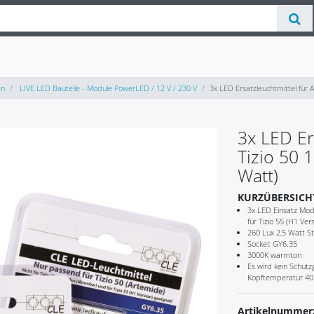
en
LIVE LED Bauteile - Module PowerLED / 12 V / 230 V
3x LED Ersatzleuchtmittel für
3x LED Er
Tizio 50 
Watt)
KURZÜBERSICH
3x LED Einsatz Modu
für Tizio 55 (H1 Ver
260 Lux 2,5 Watt S
Sockel: GY6.35
3000K warmton
Es wird kein Schutz
Kopftemperatur 40
Artikelnummer