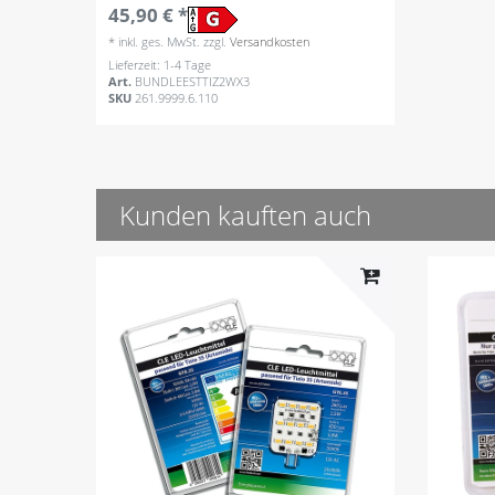
45,90 € *
*
inkl. ges. MwSt.
zzgl.
Versandkosten
Lieferzeit: 1-4 Tage
Art.
BUNDLEESTTIZ2WX3
SKU
261.9999.6.110
Kunden kauften auch