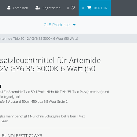
Anmelden
Registrieren
0
0
0,00 EUR
CLE Produkte
 Artemide Tizio 50 12V GY6.35 3000K 6 Watt (50 Watt)
satzleuchtmittel für Artemide
12V GY6.35 3000K 6 Watt (50
T
l für Artemide Tizio 50 12Volt. Nicht für Tizio 35, Tizio Plus (dimmbar) und
sion) geeignet!
tufe 1 Abstand 50cm 450 Lux 5,8 Watt Stufe 2
glas mehr benötigt ! Nur ohne Schutzglas betreiben ! Max.
 Grad
:
BUNDLEESTTIZ2WX3