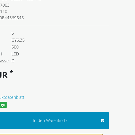
7003
.110
DE44369545
6
GY6.35
500
1:
LED
lasse:
G
*
EUR
uktdatenblatt
age
In den Warenkorb