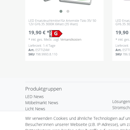
LED Ersatzleuchtmittel für Artemide Tizio 35/ 50
LED Ersatz
12V GY6.35 3000K 6Watt (35 Watt)
GY6.35 30
19,90 € *
19,90 
*
inkl. ges. MwSt.
zzgl.
Versandkosten
*
inkl. ge
Lieferzeit: 1-4 Tage
Lieferzeit
Art.
ESTTIZ4W
Art.
ESTT
SKU
798.9993.8.110
SKU
786.
Produktgruppen
LED News
Lösungen
Möbelmarkt News
Stromsch
Licht News
Bürobele
LED Komponenten
Wir verwenden Cookies und ähnliche Technologien auf u
Deko & 
Kardan Ein- & Aufbauleuchten
Besucher:innen unserer Webseite (z.B. IP-Adresse), um z.
Außenleu
Wand- & Deckeneinbauleuchten