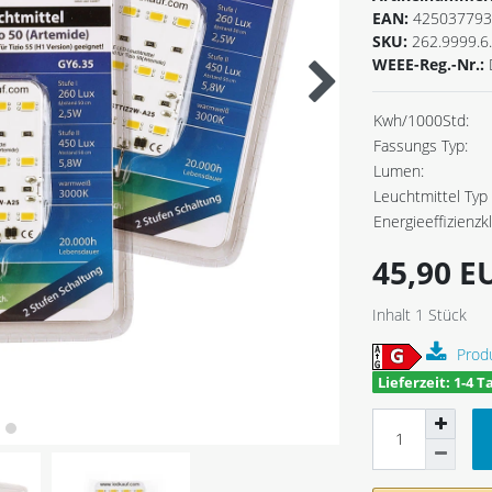
EAN:
425037793
SKU:
262.9999.6
WEEE-Reg.-Nr.:
Kwh/1000Std:
Fassungs Typ:
Lumen:
Leuchtmittel Typ 
Energieeffizienzk
45,90 
Inhalt
1
Stück
Prod
Lieferzeit: 1-4 T