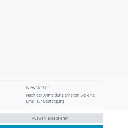
Newsletter
Nach der Anmeldung erhalten Sie eine
Email zur Bestätigung
Newsletter
E-MAIL **
Honig
Auswahl akzeptieren
Hiermit bestätige ich, dass ich die
Daten­schutz­