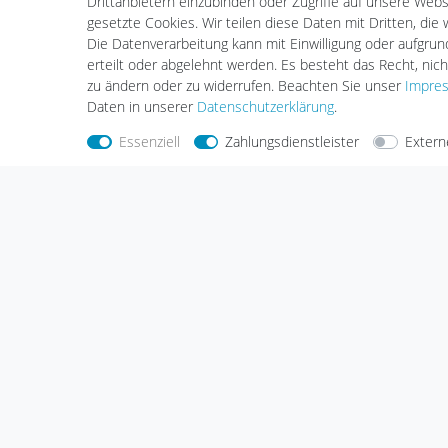
Drittanbietern einzubinden oder Zugriffe auf unsere Websi
Standard 
Standard Einbauleuchten
gesetzte Cookies. Wir teilen diese Daten mit Dritten, die
LED Leuch
Standard Aufbauleuchten
Die Datenverarbeitung kann mit Einwilligung oder aufgru
Fortimo 
Serie Webspace
erteilt oder abgelehnt werden. Es besteht das Recht, nich
Vorschalt
Scheinwerfer & Messebeleuchtung
zu ändern oder zu widerrufen. Beachten Sie unser
Impre
Zubehör
Hallenleuchten
Daten in unserer
Daten­schutz­erklärung
.
Essenziell
Zahlungsdienstleister
Extern
Nehmen Sie
Kontakt
mit uns auf
Zahlungs
Halogenkauf LIGHTECH GmbH
Schlehenweg 4
29690 Schwarmstedt
Deutschland
Wir sind gerne für Sie da.
Haben Sie Fragen oder möchten Sie uns
etwas mitteilen, dann nutzen Sie bitte
unser Kontaktformular.