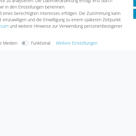
te zu analysieren. Die Datenverarbeitung erfolgt erst durch
Leuchtmittel
Informationen
 wir in den Einstellungen benennen.
tmittel
nd eines berechtigten Interesses erfolgen. Die Zustimmung kann
Zahlungsarten
LED
t einzuwilligen und die Einwilligung zu einem späteren Zeitpunkt
Versandarten & -kosten
geräte
ssum
und weitere Hinweise zur Verwendung personenbezogener
Umwelt & Entsorgung
e Medien
Funktional
Weitere Einstellungen
arten
Versandarten
Sicherheit