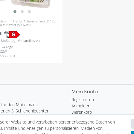
leuchtmittel für Artemide Tizio 50 12V
00K 6 Watt (50 Watt)
€ *
s. MwSt.
zzgl.
Versandkosten
: 1-4 Tage
IZ2W
9993.2.110
Mein Konto
Registrieren
 für den Möbelmarkt
Anmelden
ienen & Schienenleuchten
Warenkorb
uchtung
Kasse
nserer Website und verarbeiten personenbezogene Daten von
Heim
Wunschliste
B. Inhalte und Anzeigen zu personalisieren, Medien von
chten