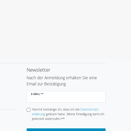
Newsletter
Nach der Anmeldung erhalten Sie eine
Email zur Bestätigung
Newsletter
E-MAIL **
Honig
Hiermit bestätige ich, dass ich die
Daten­schutz­
erklärung
gelesen habe. Meine Einwilligung kann ich
jederzeit widerrufen.**