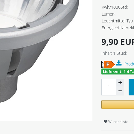
Kwh/1000Std:
Lumen:
Leuchtmittel Typ 
Energieeffizienzk
9,90 E
Inhalt
1
Stück
Prod
Lieferzeit: 1-4 T
Wunschliste