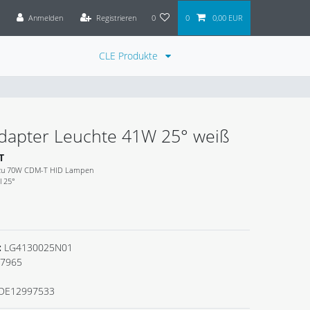
Anmelden
Registrieren
0
0
0,00 EUR
CLE Produkte
dapter Leuchte 41W 25° weiß
T
g zu 70W CDM-T HID Lampen
l 25°
:
LG4130025N01
7965
DE12997533