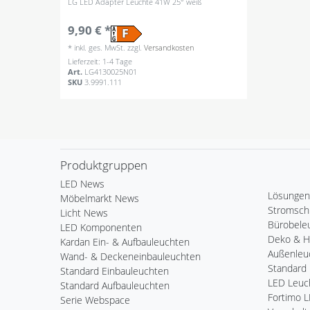
LG LED Adapter Leuchte 41W 25° weiß
9,90 € *
*
inkl. ges. MwSt.
zzgl.
Versandkosten
Lieferzeit: 1-4 Tage
Art.
LG4130025N01
SKU
3.9991.111
Produktgruppen
LED News
Lösungen
Möbelmarkt News
Stromsch
Licht News
Bürobele
LED Komponenten
Deko & 
Kardan Ein- & Aufbauleuchten
Außenleu
Wand- & Deckeneinbauleuchten
Standard 
Standard Einbauleuchten
LED Leuch
Standard Aufbauleuchten
Fortimo 
Serie Webspace