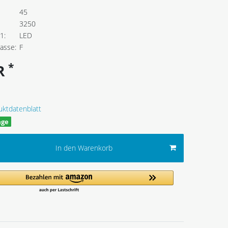
45
3250
1:
LED
lasse:
F
*
UR
uktdatenblatt
age
In den Warenkorb