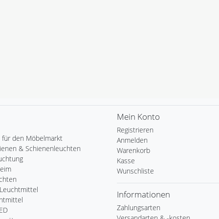
Mein Konto
Registrieren
 für den Möbelmarkt
Anmelden
ienen & Schienenleuchten
Warenkorb
uchtung
Kasse
Heim
Wunschliste
chten
Leuchtmittel
Informationen
tmittel
Zahlungsarten
LED
Versandarten & -kosten