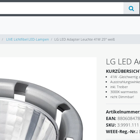
LIVE Lichtfibel LED-Lampen
LG LED Adapter Leuchte 41W 25° weiß
LG LED A
KURZÜBERSICH
41W -Gleichwerti
Ausstrahlungswinke
inkl. Treiber
3000K warmweiss
nicht Dimmbar!
Artikelnummer
EAN:
880608478
SKU:
3.9991.111
WEEE-Reg.-Nr.: