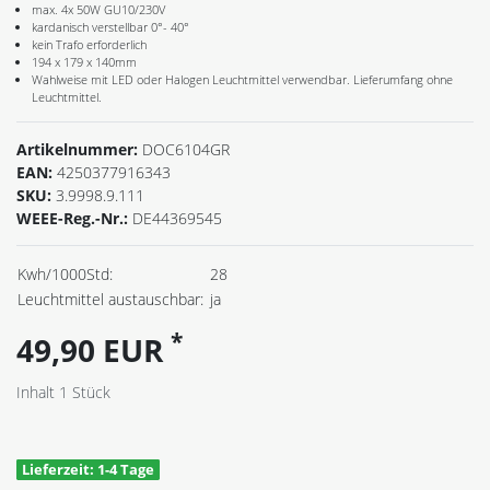
max. 4x 50W GU10/230V
kardanisch verstellbar 0°- 40°
kein Trafo erforderlich
194 x 179 x 140mm
Wahlweise mit LED oder Halogen Leuchtmittel verwendbar. Lieferumfang ohne
Leuchtmittel.
Artikelnummer:
DOC6104GR
EAN:
4250377916343
SKU:
3.9998.9.111
WEEE-Reg.-Nr.:
DE44369545
Kwh/1000Std:
28
Leuchtmittel austauschbar:
ja
*
49,90 EUR
Inhalt
1
Stück
Lieferzeit: 1-4 Tage