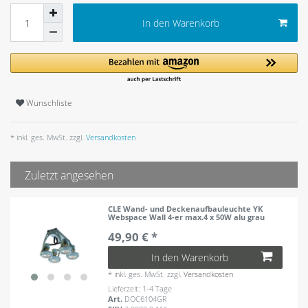
In den Warenkorb
Wunschliste
* inkl. ges. MwSt. zzgl.
Versandkosten
Zuletzt angesehen
CLE Wand- und Deckenaufbauleuchte YK
Webspace Wall 4-er max.4 x 50W alu grau
49,90 € *
In den Warenkorb
*
inkl. ges. MwSt.
zzgl.
Versandkosten
Lieferzeit: 1-4 Tage
Art.
DOC6104GR