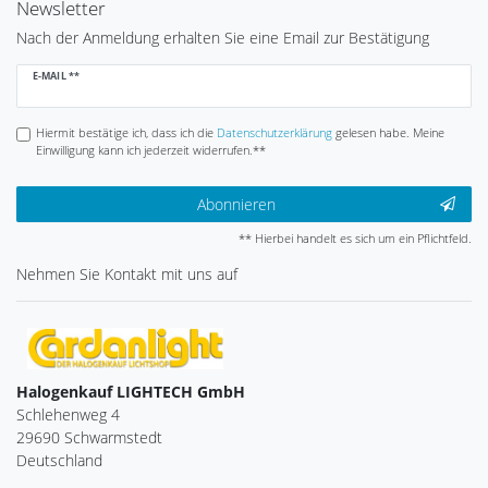
Newsletter
Nach der Anmeldung erhalten Sie eine Email zur Bestätigung
Newsletter
E-MAIL **
Honig
Hiermit bestätige ich, dass ich die
Daten­schutz­erklärung
gelesen habe. Meine
Einwilligung kann ich jederzeit widerrufen.**
Abonnieren
** Hierbei handelt es sich um ein Pflichtfeld.
Nehmen Sie
Kontakt
mit uns auf
Halogenkauf LIGHTECH GmbH
Schlehenweg 4
29690 Schwarmstedt
Deutschland