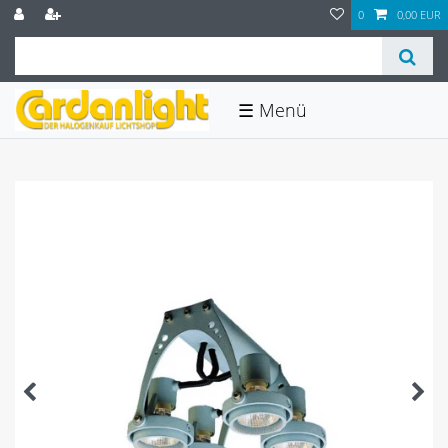
0
0,00 EUR
☰