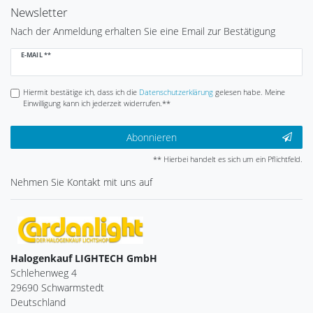
Newsletter
Nach der Anmeldung erhalten Sie eine Email zur Bestätigung
Newsletter
E-MAIL **
Honig
Hiermit bestätige ich, dass ich die
Daten­schutz­erklärung
gelesen habe. Meine
Einwilligung kann ich jederzeit widerrufen.**
Abonnieren
** Hierbei handelt es sich um ein Pflichtfeld.
Nehmen Sie
Kontakt
mit uns auf
Halogenkauf LIGHTECH GmbH
Schlehenweg 4
29690 Schwarmstedt
Deutschland