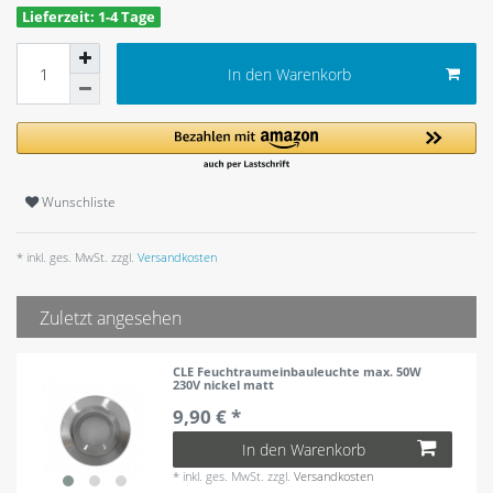
Lieferzeit: 1-4 Tage
In den Warenkorb
Wunschliste
* inkl. ges. MwSt. zzgl.
Versandkosten
Zuletzt angesehen
CLE Feuchtraumeinbauleuchte max. 50W
230V nickel matt
9,90 € *
In den Warenkorb
*
inkl. ges. MwSt.
zzgl.
Versandkosten