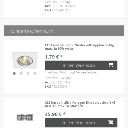
Lieferzeit: 1-4 Tage
Art.
BEBS3402HVNM
SKU
107.9991.111
Kunden kauften auch
CLE Einbauleuchte Niedervolt kippbar eckig
max. 1x 50W weiss
1,79 € *
In den Warenkorb
*
inkl. ges. MwSt.
zzgl.
Versandkosten
Lieferzeit: 1-4 Tage
Art.
BEBS3261LW
SKU
100.9990.111
CLE Kardan LED / Halogen Einbauleuchte YK3
ALUTEC max. 3x 50W 12V
45,90 € *
In den Warenkorb