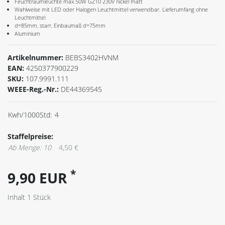
Feuchtraumleuchte max.50W GZ10 230V nickel matt
Wahlweise mit LED oder Halogen Leuchtmittel verwendbar. Lieferumfang ohne
Leuchtmittel
d=85mm, starr, Einbaumaß d=75mm
Aluminium
Artikelnummer:
BEBS3402HVNM
EAN:
4250377900229
SKU:
107.9991.111
WEEE-Reg.-Nr.:
DE44369545
Kwh/1000Std:
4
Staffelpreise:
Ab Menge: 10
4,50 €
*
9,90 EUR
Inhalt
1
Stück