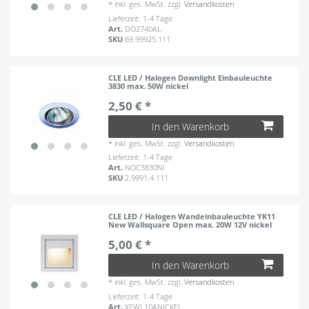
*
inkl. ges. MwSt.
zzgl.
Versandkosten
Lieferzeit: 1-4 Tage
Art.
DO2740AL
SKU
69.99925.111
CLE LED / Halogen Downlight Einbauleuchte
3830 max. 50W nickel
2,50 € *
In den Warenkorb
*
inkl. ges. MwSt.
zzgl.
Versandkosten
Lieferzeit: 1-4 Tage
Art.
NOC3830NI
SKU
2.9991.4.111
CLE LED / Halogen Wandeinbauleuchte YK11
New Wallsquare Open max. 20W 12V nickel
5,00 € *
In den Warenkorb
*
inkl. ges. MwSt.
zzgl.
Versandkosten
Lieferzeit: 1-4 Tage
Art.
XFWL10ANICKEL