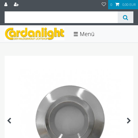
0
0,00 EUR
☰