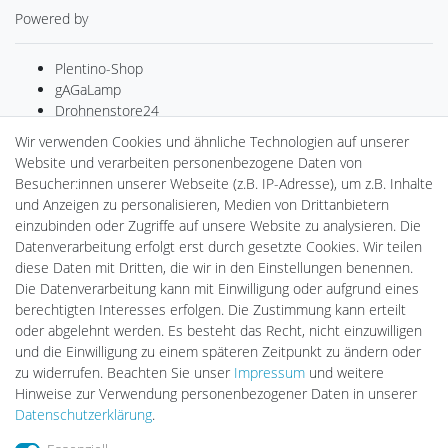
Powered by
Plentino-Shop
gAGaLamp
Drohnenstore24
MeinUSB
Wir verwenden Cookies und ähnliche Technologien auf unserer
Batteriespeicher
Website und verarbeiten personenbezogene Daten von
PlentiSolar
Besucher:innen unserer Webseite (z.B. IP-Adresse), um z.B. Inhalte
Gebrauchtlicht
und Anzeigen zu personalisieren, Medien von Drittanbietern
Ledkauf
einzubinden oder Zugriffe auf unsere Website zu analysieren. Die
DEYESOLAR
Datenverarbeitung erfolgt erst durch gesetzte Cookies. Wir teilen
Lightech Connect
diese Daten mit Dritten, die wir in den Einstellungen benennen.
CardanLight Europe
Die Datenverarbeitung kann mit Einwilligung oder aufgrund eines
FORTIMO LEDs
berechtigten Interesses erfolgen. Die Zustimmung kann erteilt
LED-RETROSHOP
oder abgelehnt werden. Es besteht das Recht, nicht einzuwilligen
Wallbox24
und die Einwilligung zu einem späteren Zeitpunkt zu ändern oder
zu widerrufen. Beachten Sie unser
Impressum
und weitere
Hinweise zur Verwendung personenbezogener Daten in unserer
Impressum
Daten­schutz­erklärung
AGB
Daten­schutz­erklärung
.