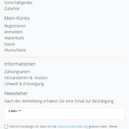
Vorschaltgeräte
Zubehör
Mein Konto
Registrieren
Anmelden
Warenkorb
Kasse
Wunschliste
Informationen
Zahlungsarten
Versandarten & -kosten
Umwelt & Entsorgung
Newsletter
Nach der Anmeldung erhalten Sie eine Email zur Bestätigung
Newsletter
E-MAIL **
Honig
Hiermit bestätige ich, dass ich die
Daten­schutz­erklärung
gelesen habe. Meine