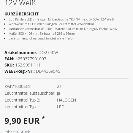
12V Weiß
KURZÜBERSICHT
CLE Kardan LED / Halogen Einbauleuchte YK3-NV max. 3x 50W 12V Weiß
Wahlweise mit LED oder Halogen Leuchtmittel verwendbar
kardanisch verstellbar 0° - 40° , Material: Aluminium Druckguß, Farbe: Weiß
Maße: 300 x 108mm, Einbaumaß 286 x 96mm
Lieferumfang: ohne Leuchtmittel, ohne Trafo
Artikelnummer:
DO2740W
EAN:
4250377901097
SKU:
162.9991.111
WEEE-Reg.-Nr.:
DE44369545
Kwh/1000Std:
21
Leuchtmittel austauschbar:
ja
Leuchtmittel Typ 2:
HALOGEN
Leuchtmittel Typ 1:
LED
*
9,90 EUR
Inhalt
1
Stück