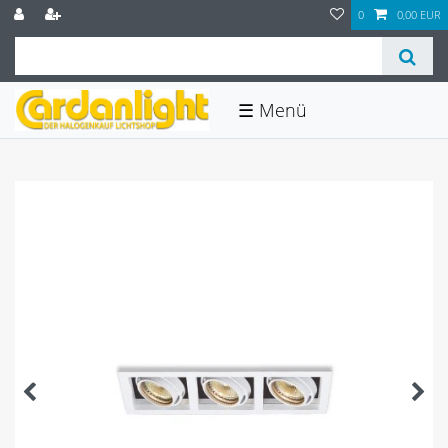
0
0,00 EUR
☰