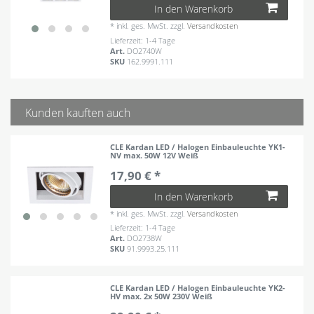
In den Warenkorb
*
inkl. ges. MwSt.
zzgl.
Versandkosten
Lieferzeit: 1-4 Tage
Art.
DO2740W
SKU
162.9991.111
Kunden kauften auch
CLE Kardan LED / Halogen Einbauleuchte YK1-
NV max. 50W 12V Weiß
17,90 € *
In den Warenkorb
*
inkl. ges. MwSt.
zzgl.
Versandkosten
Lieferzeit: 1-4 Tage
Art.
DO2738W
SKU
91.9993.25.111
CLE Kardan LED / Halogen Einbauleuchte YK2-
HV max. 2x 50W 230V Weiß