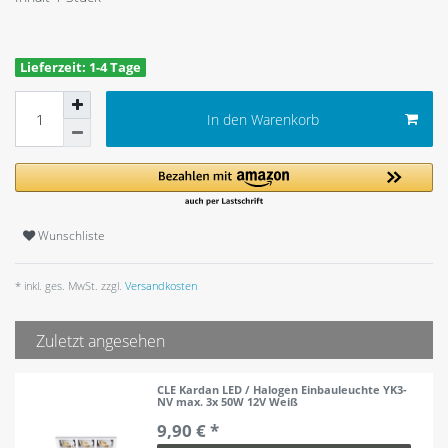
Lieferzeit: 1-4 Tage
In den Warenkorb
Wunschliste
* inkl. ges. MwSt. zzgl.
Versandkosten
Zuletzt angesehen
CLE Kardan LED / Halogen Einbauleuchte YK3-
NV max. 3x 50W 12V Weiß
9,90 € *