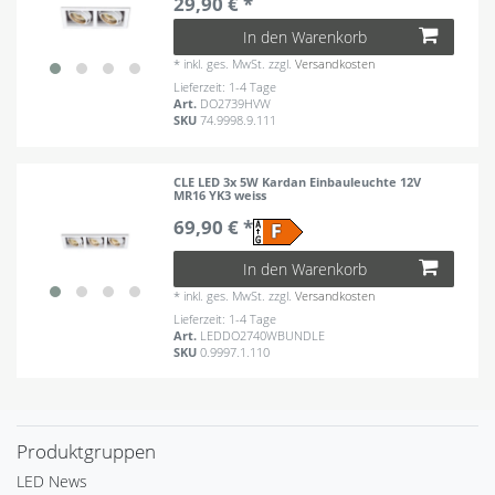
29,90 € *
In den Warenkorb
*
inkl. ges. MwSt.
zzgl.
Versandkosten
Lieferzeit: 1-4 Tage
Art.
DO2739HVW
SKU
74.9998.9.111
CLE LED 3x 5W Kardan Einbauleuchte 12V
MR16 YK3 weiss
69,90 € *
In den Warenkorb
*
inkl. ges. MwSt.
zzgl.
Versandkosten
Lieferzeit: 1-4 Tage
Art.
LEDDO2740WBUNDLE
SKU
0.9997.1.110
Produktgruppen
LED News