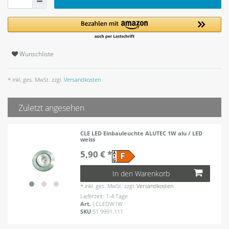
Wunschliste
* inkl. ges. MwSt. zzgl.
Versandkosten
Zuletzt angesehen
CLE LED Einbauleuchte ALUTEC 1W alu / LED
weiss
5,90 € *
In den Warenkorb
*
inkl. ges. MwSt.
zzgl.
Versandkosten
Lieferzeit: 1-4 Tage
Art.
LCLEDW1W
SKU
51.9991.111