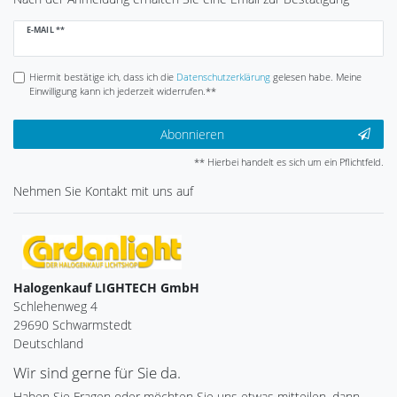
Newsletter
E-MAIL **
Honig
Hiermit bestätige ich, dass ich die
Daten­schutz­erklärung
gelesen habe. Meine
Einwilligung kann ich jederzeit widerrufen.**
Abonnieren
** Hierbei handelt es sich um ein Pflichtfeld.
Nehmen Sie
Kontakt
mit uns auf
Halogenkauf LIGHTECH GmbH
Schlehenweg 4
29690 Schwarmstedt
Deutschland
Wir sind gerne für Sie da.
Haben Sie Fragen oder möchten Sie uns etwas mitteilen, dann