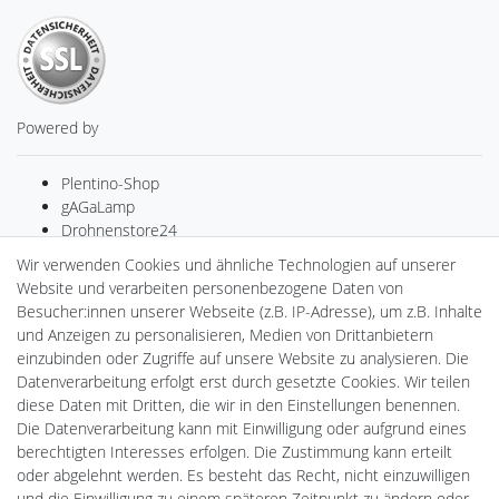
Powered by
Plentino-Shop
gAGaLamp
Drohnenstore24
MeinUSB
Wir verwenden Cookies und ähnliche Technologien auf unserer
Batteriespeicher
Website und verarbeiten personenbezogene Daten von
PlentiSolar
Besucher:innen unserer Webseite (z.B. IP-Adresse), um z.B. Inhalte
Gebrauchtlicht
und Anzeigen zu personalisieren, Medien von Drittanbietern
Ledkauf
einzubinden oder Zugriffe auf unsere Website zu analysieren. Die
DEYESOLAR
Datenverarbeitung erfolgt erst durch gesetzte Cookies. Wir teilen
Lightech Connect
diese Daten mit Dritten, die wir in den Einstellungen benennen.
CardanLight Europe
Die Datenverarbeitung kann mit Einwilligung oder aufgrund eines
FORTIMO LEDs
berechtigten Interesses erfolgen. Die Zustimmung kann erteilt
LED-RETROSHOP
oder abgelehnt werden. Es besteht das Recht, nicht einzuwilligen
Wallbox24
und die Einwilligung zu einem späteren Zeitpunkt zu ändern oder