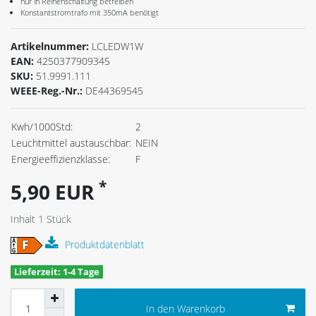
nur in Reihenschaltung betreiben
Konstantstromtrafo mit 350mA benötigt
Artikelnummer:
LCLEDW1W
EAN:
4250377909345
SKU:
51.9991.111
WEEE-Reg.-Nr.:
DE44369545
Kwh/1000Std:
2
Leuchtmittel austauschbar:
NEIN
Energieeffizienzklasse:
F
*
5,90 EUR
Inhalt
1
Stück
Produktdatenblatt
Lieferzeit: 1-4 Tage
In den Warenkorb