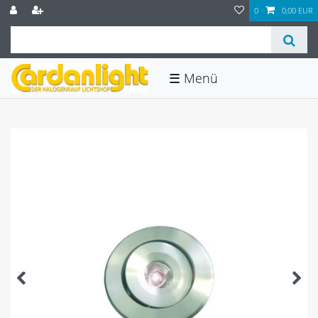
0
0,00 EUR
☰