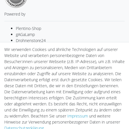
Powered by
Plentino-Shop
gAGaLamp
Drohnenstore24
MeinUSB
Wir verwenden Cookies und ähnliche Technologien auf unserer
Batteriespeicher
Website und verarbeiten personenbezogene Daten von
PlentiSolar
Besucher:innen unserer Webseite (z.B. IP-Adresse), um z.B. Inhalte
Gebrauchtlicht
und Anzeigen zu personalisieren, Medien von Drittanbietern
Ledkauf
einzubinden oder Zugriffe auf unsere Website zu analysieren. Die
DEYESOLAR
Datenverarbeitung erfolgt erst durch gesetzte Cookies. Wir teilen
Lightech Connect
diese Daten mit Dritten, die wir in den Einstellungen benennen.
CardanLight Europe
Die Datenverarbeitung kann mit Einwilligung oder aufgrund eines
FORTIMO LEDs
berechtigten Interesses erfolgen. Die Zustimmung kann erteilt
LED-RETROSHOP
oder abgelehnt werden. Es besteht das Recht, nicht einzuwilligen
Wallbox24
und die Einwilligung zu einem späteren Zeitpunkt zu ändern oder
zu widerrufen. Beachten Sie unser
Impressum
und weitere
Hinweise zur Verwendung personenbezogener Daten in unserer
Impressum
Daten­schutz­erklärung
AGB
Daten­schutz­erklärung
.