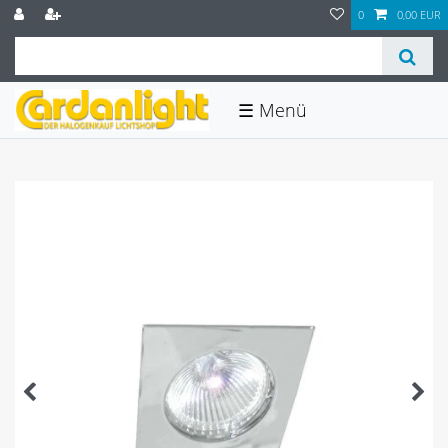
0
0,00 EUR
☰