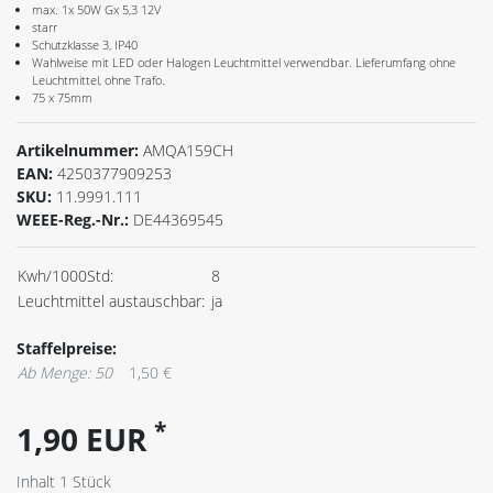
max. 1x 50W Gx 5,3 12V
starr
Schutzklasse 3, IP40
Wahlweise mit LED oder Halogen Leuchtmittel verwendbar. Lieferumfang ohne
Leuchtmittel, ohne Trafo.
75 x 75mm
Artikelnummer:
AMQA159CH
EAN:
4250377909253
SKU:
11.9991.111
WEEE-Reg.-Nr.:
DE44369545
Kwh/1000Std:
8
Leuchtmittel austauschbar:
ja
Staffelpreise:
Ab Menge: 50
1,50 €
*
1,90 EUR
Inhalt
1
Stück