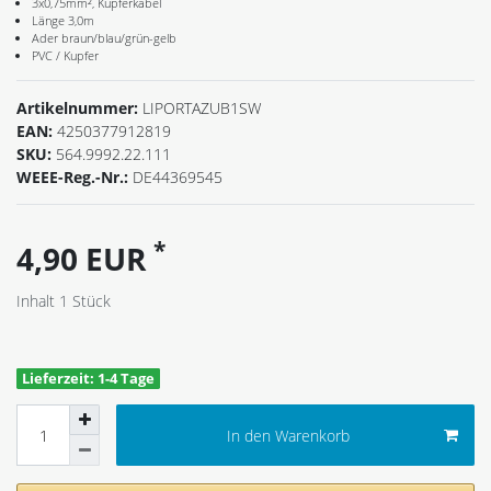
3x0,75mm², Kupferkabel
Länge 3,0m
Ader braun/blau/grün-gelb
PVC / Kupfer
Artikelnummer:
LIPORTAZUB1SW
EAN:
4250377912819
SKU:
564.9992.22.111
WEEE-Reg.-Nr.:
DE44369545
*
4,90 EUR
Inhalt
1
Stück
Lieferzeit: 1-4 Tage
In den Warenkorb