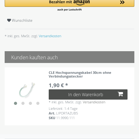
Wunschliste
* inkl. ges. MwSt. zzgl.
Versandkosten
Kunden kauften auch
CLE Hochspannungskabel 30cm ohne
Verbindungsstecker
1,90 € *
In den Warenkorb
*
inkl. ges. MwSt.
zzgl.
Versandkosten
Lieferzeit: 1-4 Tage
Art.
LIPORTAZUB5
SKU
11.9990.111