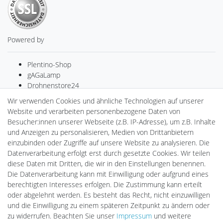
Powered by
Plentino-Shop
gAGaLamp
Drohnenstore24
MeinUSB
Wir verwenden Cookies und ähnliche Technologien auf unserer
Batteriespeicher
Website und verarbeiten personenbezogene Daten von
PlentiSolar
Besucher:innen unserer Webseite (z.B. IP-Adresse), um z.B. Inhalte
Gebrauchtlicht
und Anzeigen zu personalisieren, Medien von Drittanbietern
Ledkauf
einzubinden oder Zugriffe auf unsere Website zu analysieren. Die
DEYESOLAR
Datenverarbeitung erfolgt erst durch gesetzte Cookies. Wir teilen
Lightech Connect
diese Daten mit Dritten, die wir in den Einstellungen benennen.
CardanLight Europe
Die Datenverarbeitung kann mit Einwilligung oder aufgrund eines
FORTIMO LEDs
berechtigten Interesses erfolgen. Die Zustimmung kann erteilt
LED-RETROSHOP
oder abgelehnt werden. Es besteht das Recht, nicht einzuwilligen
Wallbox24
und die Einwilligung zu einem späteren Zeitpunkt zu ändern oder
zu widerrufen. Beachten Sie unser
Impressum
und weitere