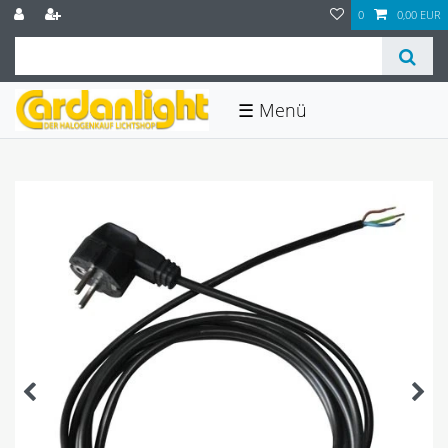
0
0,00 EUR
☰