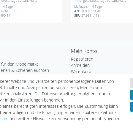
s. MwSt.
zzgl.
Versandkosten
*
inkl. ges. MwSt.
zzgl.
Versandkosten
: 1-4 Tage
Lieferzeit: 1-4 Tage
002ATC35GR
Art.
XF002T70GR
9990.111
SKU
27.9991.111
Mein Konto
Registrieren
 für den Möbelmarkt
Anmelden
ienen & Schienenleuchten
Warenkorb
uchtung
Kasse
nserer Website und verarbeiten personenbezogene Daten von
Heim
Wunschliste
B. Inhalte und Anzeigen zu personalisieren, Medien von
chten
te zu analysieren. Die Datenverarbeitung erfolgt erst durch
Leuchtmittel
Informationen
 wir in den Einstellungen benennen.
tmittel
nd eines berechtigten Interesses erfolgen. Die Zustimmung kann
Zahlungsarten
LED
t einzuwilligen und die Einwilligung zu einem späteren Zeitpunkt
Versandarten & -kosten
geräte
ssum
und weitere Hinweise zur Verwendung personenbezogener
Umwelt & Entsorgung