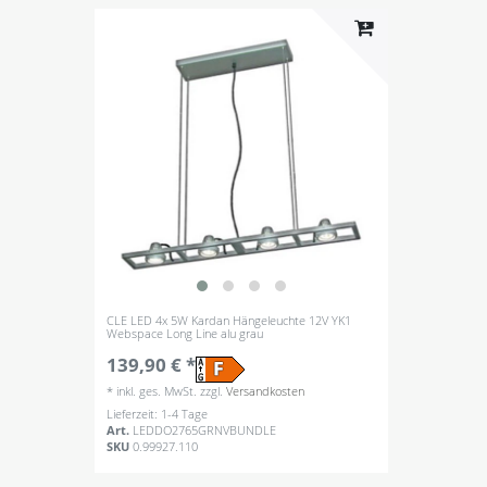
CLE LED 4x 5W Kardan Hängeleuchte 12V YK1
Webspace Long Line alu grau
139,90 € *
*
inkl. ges. MwSt.
zzgl.
Versandkosten
Lieferzeit: 1-4 Tage
Art.
LEDDO2765GRNVBUNDLE
SKU
0.99927.110