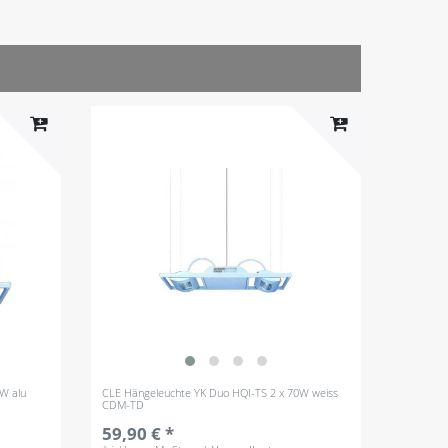
W alu
CLE Hängeleuchte YK Duo HQI-TS 2 x 70W weiss
CDM-TD
59,90 € *