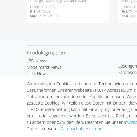
*
inkl. ges. MwSt.
zzgl.
Versandkosten
*
inkl. ge
Lieferzeit: 1-4 Tage
Lieferzeit
Art.
XF15202
Art.
XFSP
SKU
22.9997.8.111
SKU
148.
Produktgruppen
LED News
Lösungen
Möbelmarkt News
Stromsch
Licht News
Bürobele
LED Komponenten
Wir verwenden Cookies und ähnliche Technologien auf u
Deko & 
Kardan Ein- & Aufbauleuchten
Besucher:innen unserer Webseite (z.B. IP-Adresse), um z.
Außenleu
Wand- & Deckeneinbauleuchten
Drittanbietern einzubinden oder Zugriffe auf unsere Websi
Standard 
Standard Einbauleuchten
gesetzte Cookies. Wir teilen diese Daten mit Dritten, die
LED Leuch
Standard Aufbauleuchten
Die Datenverarbeitung kann mit Einwilligung oder aufgru
Fortimo 
Serie Webspace
erteilt oder abgelehnt werden. Es besteht das Recht, nich
Vorschalt
Scheinwerfer & Messebeleuchtung
zu ändern oder zu widerrufen. Beachten Sie unser
Impre
Zubehör
Hallenleuchten
Daten in unserer
Daten­schutz­erklärung
.