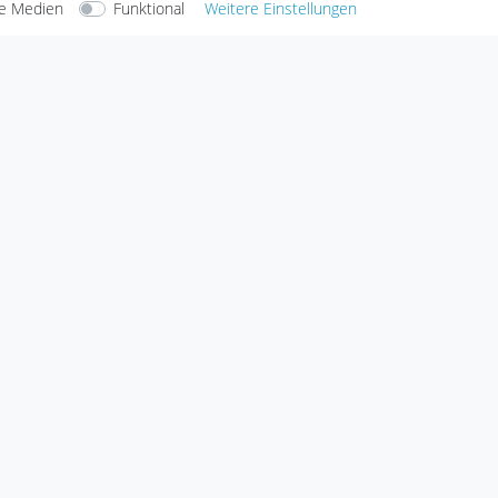
e Medien
Funktional
Weitere Einstellungen
arten
Versandarten
Sicherheit
klärung
AGB
Barrierefreiheitserklärung
Widerrufs­recht
V