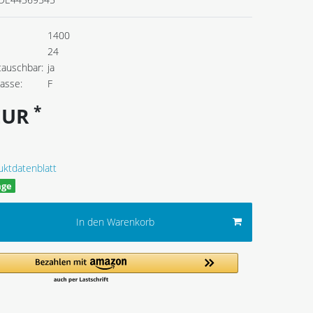
1400
24
tauschbar:
ja
lasse:
F
*
 EUR
uktdatenblatt
age
In den Warenkorb