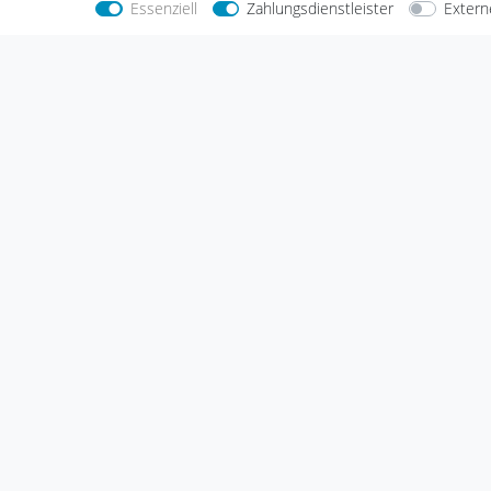
Essenziell
Zahlungsdienstleister
Extern
Nehmen Sie
Kontakt
mit uns auf
Zahlungs
Halogenkauf LIGHTECH GmbH
Schlehenweg 4
29690 Schwarmstedt
Deutschland
Wir sind gerne für Sie da.
Haben Sie Fragen oder möchten Sie uns
etwas mitteilen, dann nutzen Sie bitte
unser Kontaktformular.
Zum Kontaktformular
Impressum
Daten­schutz­er