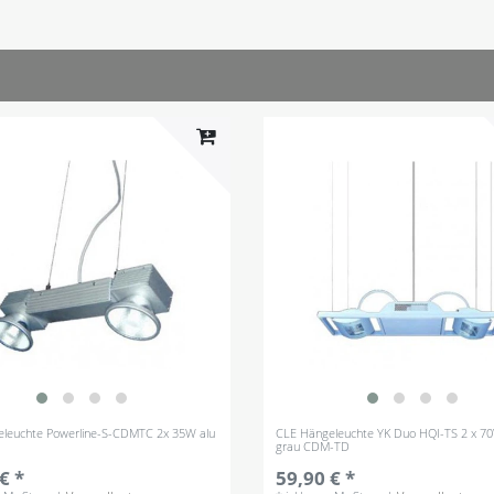
leuchte Powerline-S-CDMTC 2x 35W alu
CLE Hängeleuchte YK Duo HQI-TS 2 x 70
grau CDM-TD
€ *
59,90 € *