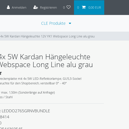
Anmelden
Registrieren
0
0
0,00 EUR
CLE Produkte
4x 5W Kardan Hängeleuchte 12V YK1 Webspace Long Line alu grau
4x 5W Kardan Hängeleuchte
Webspace Long Line alu grau
T
eckenplatte mit 4x 5W LED-Reflektorlampe, GU5,3-Sockel
uchte für den Shopbereich, verstellbar 0° - 40°
ar max. 1,50m (Sonderlänge auf Anfrage)
s / Stahl
:
LEDDO2765GRNVBUNDLE
8414
0
DE44369545