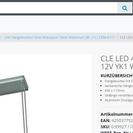
LIVE Hängeleuchten Serie Webspace / Serie Websmart QR-111 / CDM-R111
CLE LED 
CLE LED 
12V YK1 
KURZÜBERSICH
Hängeleuchte mit D
kardanische Hängele
834 x 113mm
Seillänge verstellb
Aluminium Druckgus
Artikelnummer
EAN:
425037792
SKU:
0.99927.11
WEEE-Reg.-Nr.: