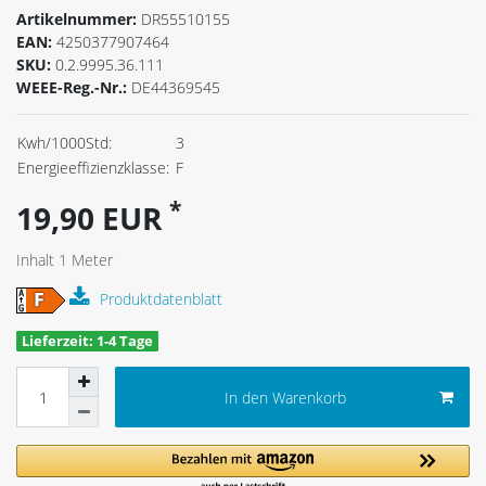
Artikelnummer:
DR55510155
EAN:
4250377907464
SKU:
0.2.9995.36.111
WEEE-Reg.-Nr.:
DE44369545
Kwh/1000Std:
3
Energieeffizienzklasse:
F
*
19,90 EUR
Inhalt
1
Meter
Produktdatenblatt
Lieferzeit: 1-4 Tage
In den Warenkorb