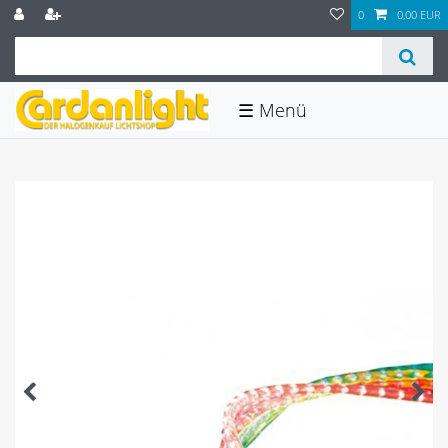
0
0,00 EUR
☰