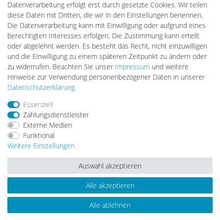
Datenverarbeitung erfolgt erst durch gesetzte Cookies. Wir teilen
Lightech Connect
diese Daten mit Dritten, die wir in den Einstellungen benennen.
CardanLight Europe
Die Datenverarbeitung kann mit Einwilligung oder aufgrund eines
FORTIMO LEDs
berechtigten Interesses erfolgen. Die Zustimmung kann erteilt
LED-RETROSHOP
oder abgelehnt werden. Es besteht das Recht, nicht einzuwilligen
Wallbox24
und die Einwilligung zu einem späteren Zeitpunkt zu ändern oder
zu widerrufen. Beachten Sie unser
Impressum
und weitere
Hinweise zur Verwendung personenbezogener Daten in unserer
Impressum
Daten­schutz­erklärung
AGB
Daten­schutz­erklärung
.
Essenziell
Zahlungsdienstleister
Barrierefreiheitserklärung
Widerrufs­recht
Externe Medien
Funktional
Weitere Einstellungen
Kontakt
Vertrag widerrufen
Auswahl akzeptieren
Alle akzeptieren
© Copyright 2026 | Alle Rechte vorbehalten.
Alle ablehnen