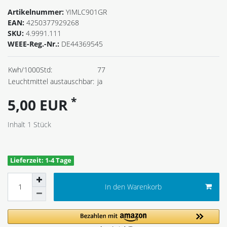
Artikelnummer:
YIMLC901GR
EAN:
4250377929268
SKU:
4.9991.111
WEEE-Reg.-Nr.:
DE44369545
Kwh/1000Std:
77
Leuchtmittel austauschbar:
ja
*
5,00 EUR
Inhalt
1
Stück
Lieferzeit: 1-4 Tage
In den Warenkorb