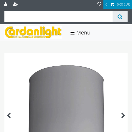
0
0,00 EUR
☰