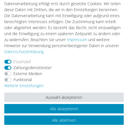
DEYESOLAR
Datenverarbeitung erfolgt erst durch gesetzte Cookies. Wir teilen
Lightech Connect
diese Daten mit Dritten, die wir in den Einstellungen benennen.
CardanLight Europe
Die Datenverarbeitung kann mit Einwilligung oder aufgrund eines
FORTIMO LEDs
berechtigten Interesses erfolgen. Die Zustimmung kann erteilt
LED-RETROSHOP
oder abgelehnt werden. Es besteht das Recht, nicht einzuwilligen
Wallbox24
und die Einwilligung zu einem späteren Zeitpunkt zu ändern oder
zu widerrufen. Beachten Sie unser
Impressum
und weitere
Hinweise zur Verwendung personenbezogener Daten in unserer
Impressum
Daten­schutz­erklärung
AGB
Daten­schutz­erklärung
.
Essenziell
Zahlungsdienstleister
Barrierefreiheitserklärung
Widerrufs­recht
Externe Medien
Funktional
Weitere Einstellungen
Kontakt
Vertrag widerrufen
Auswahl akzeptieren
Alle akzeptieren
© Copyright 2026 | Alle Rechte vorbehalten.
Alle ablehnen