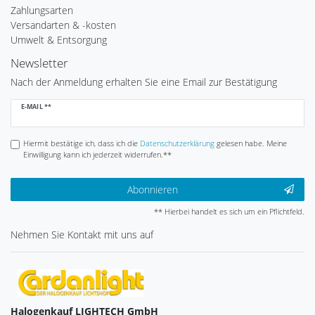
Zahlungsarten
Versandarten & -kosten
Umwelt & Entsorgung
Newsletter
Nach der Anmeldung erhalten Sie eine Email zur Bestätigung
Newsletter
E-MAIL **
Honig
Hiermit bestätige ich, dass ich die
Daten­schutz­erklärung
gelesen habe. Meine
Einwilligung kann ich jederzeit widerrufen.**
Abonnieren
** Hierbei handelt es sich um ein Pflichtfeld.
Nehmen Sie
Kontakt
mit uns auf
Halogenkauf LIGHTECH GmbH