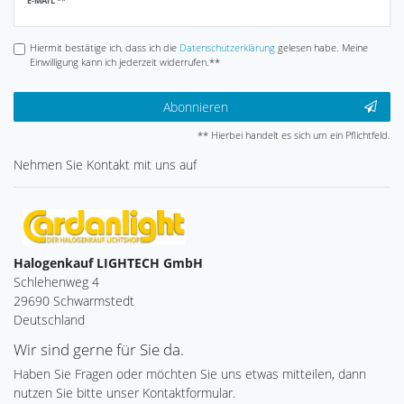
E-MAIL **
Honig
Hiermit bestätige ich, dass ich die
Daten­schutz­erklärung
gelesen habe. Meine
Einwilligung kann ich jederzeit widerrufen.**
Abonnieren
** Hierbei handelt es sich um ein Pflichtfeld.
Nehmen Sie
Kontakt
mit uns auf
Halogenkauf LIGHTECH GmbH
Schlehenweg 4
29690 Schwarmstedt
Deutschland
Wir sind gerne für Sie da.
Haben Sie Fragen oder möchten Sie uns etwas mitteilen, dann
nutzen Sie bitte unser Kontaktformular.