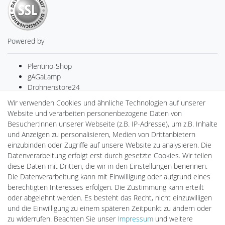
Powered by
Plentino-Shop
gAGaLamp
Drohnenstore24
MeinUSB
Wir verwenden Cookies und ähnliche Technologien auf unserer
Batteriespeicher
Website und verarbeiten personenbezogene Daten von
PlentiSolar
Besucher:innen unserer Webseite (z.B. IP-Adresse), um z.B. Inhalte
Gebrauchtlicht
und Anzeigen zu personalisieren, Medien von Drittanbietern
Ledkauf
einzubinden oder Zugriffe auf unsere Website zu analysieren. Die
DEYESOLAR
Datenverarbeitung erfolgt erst durch gesetzte Cookies. Wir teilen
Lightech Connect
diese Daten mit Dritten, die wir in den Einstellungen benennen.
CardanLight Europe
Die Datenverarbeitung kann mit Einwilligung oder aufgrund eines
FORTIMO LEDs
berechtigten Interesses erfolgen. Die Zustimmung kann erteilt
LED-RETROSHOP
oder abgelehnt werden. Es besteht das Recht, nicht einzuwilligen
Wallbox24
und die Einwilligung zu einem späteren Zeitpunkt zu ändern oder
zu widerrufen. Beachten Sie unser
Impressum
und weitere