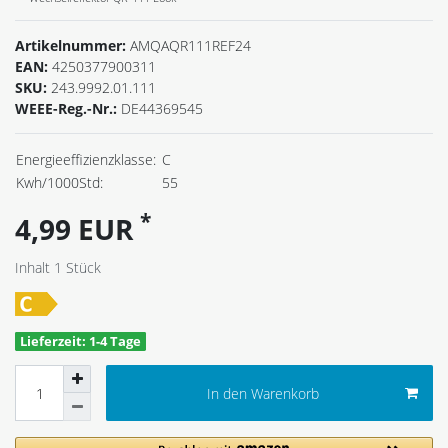
Artikelnummer:
AMQAQR111REF24
EAN:
4250377900311
SKU:
243.9992.01.111
WEEE-Reg.-Nr.:
DE44369545
Energieeffizienzklasse:
C
Kwh/1000Std:
55
*
4,99 EUR
Inhalt
1
Stück
Lieferzeit: 1-4 Tage
In den Warenkorb