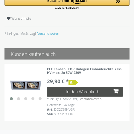
Wunschliste
* inkl. ges. MwSt. zzgl.
Versandkosten
Kunden kauften auch
CLE Kardan LED / Halogen Einbauleuchte YK2-
HV max. 2x 50W 230V
29,90 € *
In den Warenkorb
*
inkl. ges. MwSt.
zzgl.
Versandkosten
Lieferzeit: 1-4 Tage
Art.
DO2739HVGR
SKU
9.9998.9.110