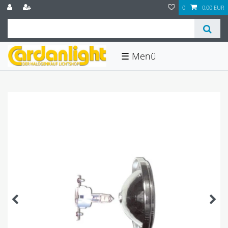
0
0,00 EUR
☰