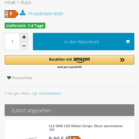
Inhalt
1
Stück
Produktdatenblatt
Lieferzeit: 1-4 Tage
In den Warenkorb
Wunschliste
* inkl. ges. MwSt. zzgl.
Versandkosten
Zuletzt angesehen
CLE SMD LED Möbel Stripe 35cm warmweiss
12V
9,90 € *