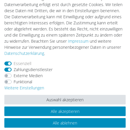
DEYESOLAR
Datenverarbeitung erfolgt erst durch gesetzte Cookies. Wir teilen
Lightech Connect
diese Daten mit Dritten, die wir in den Einstellungen benennen.
CardanLight Europe
Die Datenverarbeitung kann mit Einwilligung oder aufgrund eines
FORTIMO LEDs
berechtigten Interesses erfolgen. Die Zustimmung kann erteilt
LED-RETROSHOP
oder abgelehnt werden. Es besteht das Recht, nicht einzuwilligen
Wallbox24
und die Einwilligung zu einem späteren Zeitpunkt zu ändern oder
zu widerrufen. Beachten Sie unser
Impressum
und weitere
Hinweise zur Verwendung personenbezogener Daten in unserer
Impressum
Daten­schutz­erklärung
AGB
Daten­schutz­erklärung
.
Essenziell
Zahlungsdienstleister
Barrierefreiheitserklärung
Widerrufs­recht
Externe Medien
Funktional
Weitere Einstellungen
Kontakt
Vertrag widerrufen
Auswahl akzeptieren
Alle akzeptieren
© Copyright 2026 | Alle Rechte vorbehalten.
Alle ablehnen