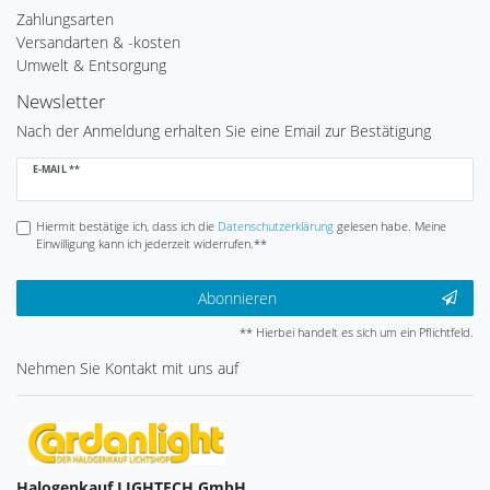
Zahlungsarten
Versandarten & -kosten
Umwelt & Entsorgung
Newsletter
Nach der Anmeldung erhalten Sie eine Email zur Bestätigung
Newsletter
E-MAIL **
Honig
Hiermit bestätige ich, dass ich die
Daten­schutz­erklärung
gelesen habe. Meine
Einwilligung kann ich jederzeit widerrufen.**
Abonnieren
** Hierbei handelt es sich um ein Pflichtfeld.
Nehmen Sie
Kontakt
mit uns auf
Halogenkauf LIGHTECH GmbH