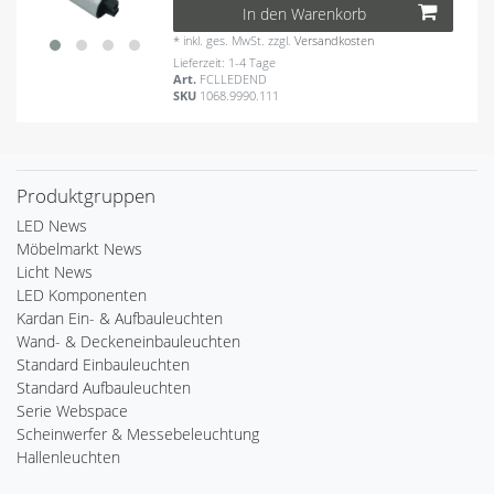
In den Warenkorb
*
inkl. ges. MwSt.
zzgl.
Versandkosten
Lieferzeit: 1-4 Tage
Art.
FCLLEDEND
SKU
1068.9990.111
Produktgruppen
LED News
Möbelmarkt News
Licht News
LED Komponenten
Kardan Ein- & Aufbauleuchten
Wand- & Deckeneinbauleuchten
Standard Einbauleuchten
Standard Aufbauleuchten
Serie Webspace
Scheinwerfer & Messebeleuchtung
Hallenleuchten