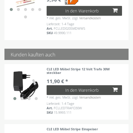
In den Warenkorb
*
inkl. ges. MwSt.
zzgl.
Versandkosten
Lieferzeit: 1-4 Tage
Art.
FCLLED020SMDWWS
SKU
49.9990.111
Kunden kauften auch
CLE LED Möbel Stripe 12 Volt Trafo 30W
steckbar
11,90 € *
In den Warenkorb
*
inkl. ges. MwSt.
zzgl.
Versandkosten
Lieferzeit: 1-4 Tage
Art.
FCLLEDTRAFO30W
SKU
15.9993.111
CLE LED Möbel Stripe Einspeiser