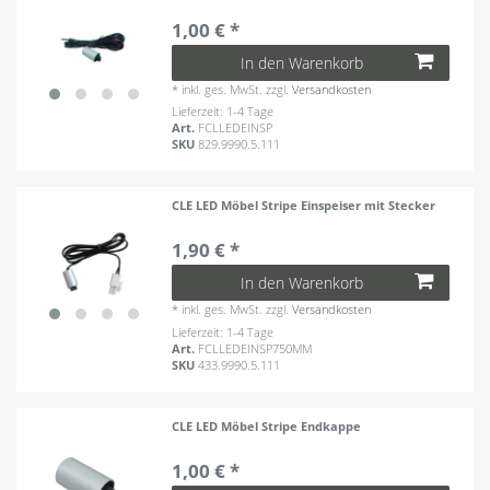
1,00 € *
In den Warenkorb
*
inkl. ges. MwSt.
zzgl.
Versandkosten
Lieferzeit: 1-4 Tage
Art.
FCLLEDEINSP
SKU
829.9990.5.111
CLE LED Möbel Stripe Einspeiser mit Stecker
1,90 € *
In den Warenkorb
*
inkl. ges. MwSt.
zzgl.
Versandkosten
Lieferzeit: 1-4 Tage
Art.
FCLLEDEINSP750MM
SKU
433.9990.5.111
CLE LED Möbel Stripe Endkappe
1,00 € *