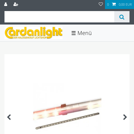
0
0,00 EUR
☰