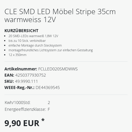
CLE SMD LED Möbel Stripe 35cm
warmweiss 12V
KURZÜBERSICHT
20 SMD-LEDs warmweiß 1,8W 12V
bis zu 10 Stck. verbindbar
einfache Montage durch Stecksystem
montagefreundliches Lichtsystem zur einfachen Gestaltung
12 x 350mm
Artikelnummer:
FCLLED020SMDWWS
EAN:
4250377930752
SKU:
49.9990.111
WEEE-Reg.-Nr.:
DE44369545
Kwh/1000Std:
2
Energieeffizienzklasse:
F
*
9,90 EUR