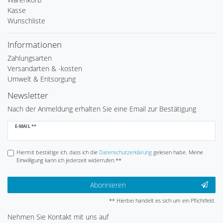
Kasse
Wunschliste
Informationen
Zahlungsarten
Versandarten & -kosten
Umwelt & Entsorgung
Newsletter
Nach der Anmeldung erhalten Sie eine Email zur Bestätigung
Newsletter
E-MAIL **
Honig
Hiermit bestätige ich, dass ich die
Daten­schutz­erklärung
gelesen habe. Meine
Einwilligung kann ich jederzeit widerrufen.**
Abonnieren
** Hierbei handelt es sich um ein Pflichtfeld.
Nehmen Sie
Kontakt
mit uns auf