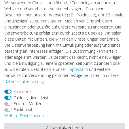
Wir verwenden Cookies und ähnliche Technologien auf unserer
Batteriespeicher
Website und verarbeiten personenbezogene Daten von
PlentiSolar
Besucher:innen unserer Webseite (z.B. IP-Adresse), um z.B. Inhalte
Gebrauchtlicht
und Anzeigen zu personalisieren, Medien von Drittanbietern
Ledkauf
einzubinden oder Zugriffe auf unsere Website zu analysieren. Die
DEYESOLAR
Datenverarbeitung erfolgt erst durch gesetzte Cookies. Wir teilen
Lightech Connect
diese Daten mit Dritten, die wir in den Einstellungen benennen.
CardanLight Europe
Die Datenverarbeitung kann mit Einwilligung oder aufgrund eines
FORTIMO LEDs
berechtigten Interesses erfolgen. Die Zustimmung kann erteilt
LED-RETROSHOP
oder abgelehnt werden. Es besteht das Recht, nicht einzuwilligen
Wallbox24
und die Einwilligung zu einem späteren Zeitpunkt zu ändern oder
zu widerrufen. Beachten Sie unser
Impressum
und weitere
Hinweise zur Verwendung personenbezogener Daten in unserer
Impressum
Daten­schutz­erklärung
AGB
Daten­schutz­erklärung
.
Essenziell
Zahlungsdienstleister
Barrierefreiheitserklärung
Widerrufs­recht
Externe Medien
Funktional
Weitere Einstellungen
Kontakt
Vertrag widerrufen
Auswahl akzeptieren