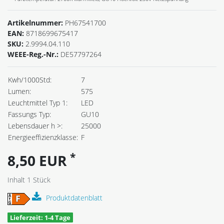
Artikelnummer:
PH67541700
EAN:
8718699675417
SKU:
2.9994.04.110
WEEE-Reg.-Nr.:
DE57797264
Kwh/1000Std:
7
Lumen:
575
Leuchtmittel Typ 1:
LED
Fassungs Typ:
GU10
Lebensdauer h >:
25000
Energieeffizienzklasse:
F
*
8,50 EUR
Inhalt
1
Stück
Produktdatenblatt
Lieferzeit: 1-4 Tage