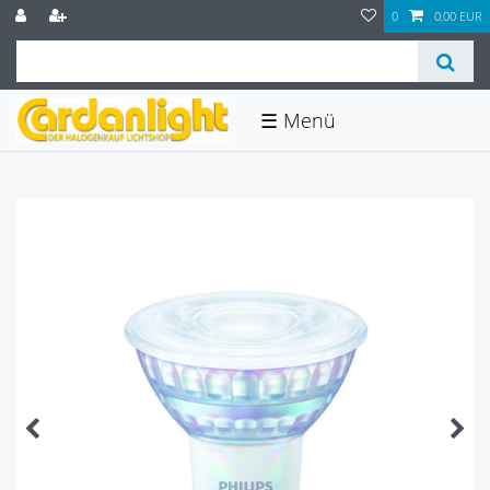
0
0,00 EUR
☰