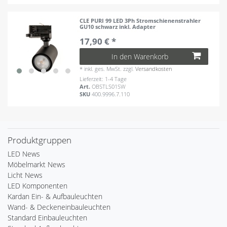
CLE PURI 99 LED 3Ph Stromschienenstrahler
GU10 schwarz inkl. Adapter
17,90 € *
In den Warenkorb
*
inkl. ges. MwSt.
zzgl.
Versandkosten
Lieferzeit: 1-4 Tage
Art.
OBSTLS01SW
SKU
400.9996.7.110
Produktgruppen
LED News
Möbelmarkt News
Licht News
LED Komponenten
Kardan Ein- & Aufbauleuchten
Wand- & Deckeneinbauleuchten
Standard Einbauleuchten