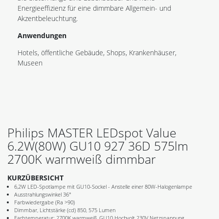
Energieeffizienz für eine dimmbare Allgemein- und
Akzentbeleuchtung.
Anwendungen
Hotels, öffentliche Gebäude, Shops, Krankenhäuser,
Museen
Philips MASTER LEDspot Value
6.2W(80W) GU10 927 36D 575lm
2700K warmweiß dimmbar
KURZÜBERSICHT
6,2W LED-Spotlampe mit GU10-Sockel - Anstelle einer 80W-Halogenlampe
Ausstrahlungswinkel 36°
Farbwiedergabe (Ra >90)
Dimmbar, Lichtstärke (cd) 850, 575 Lumen
Farbtemperatur: 2700K warmweiß, GU10 Hochvolt 230V Netzspannung