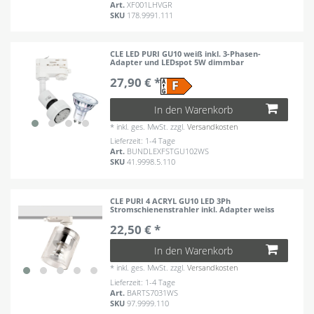
Art.
XF001LHVGR
SKU
178.9991.111
CLE LED PURI GU10 weiß inkl. 3-Phasen-
Adapter und LEDspot 5W dimmbar
27,90 € *
In den Warenkorb
*
inkl. ges. MwSt.
zzgl.
Versandkosten
Lieferzeit: 1-4 Tage
Art.
BUNDLEXFSTGU102WS
SKU
41.9998.5.110
CLE PURI 4 ACRYL GU10 LED 3Ph
Stromschienenstrahler inkl. Adapter weiss
22,50 € *
In den Warenkorb
*
inkl. ges. MwSt.
zzgl.
Versandkosten
Lieferzeit: 1-4 Tage
Art.
BARTS7031WS
SKU
97.9999.110