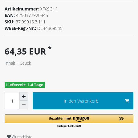
Artikelnummer:
XFXSCH1
EAN:
4250377920845
SKU:
37.99916.3.111
WEEE-Reg.-Nr.:
DE44369545
*
64,35 EUR
Inhalt
1
Stück
Lieferzeit: 1-4 Tage
In den Warenkorb
Wunschliste