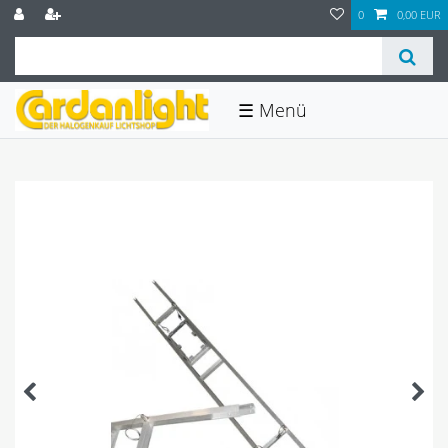
0
0,00 EUR
☰