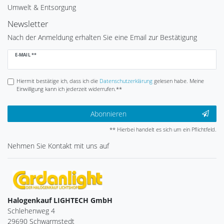
Umwelt & Entsorgung
Newsletter
Nach der Anmeldung erhalten Sie eine Email zur Bestätigung
Newsletter
E-MAIL **
Honig
Hiermit bestätige ich, dass ich die
Daten­schutz­erklärung
gelesen habe. Meine
Einwilligung kann ich jederzeit widerrufen.**
Abonnieren
** Hierbei handelt es sich um ein Pflichtfeld.
Nehmen Sie
Kontakt
mit uns auf
Halogenkauf LIGHTECH GmbH
Schlehenweg 4
29690 Schwarmstedt