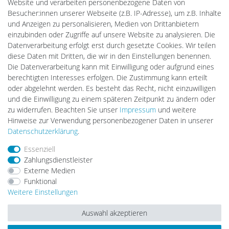
Website und verarbeiten personenbezogene Daten von
PlentiSolar
Besucher:innen unserer Webseite (z.B. IP-Adresse), um z.B. Inhalte
Gebrauchtlicht
und Anzeigen zu personalisieren, Medien von Drittanbietern
Ledkauf
einzubinden oder Zugriffe auf unsere Website zu analysieren. Die
DEYESOLAR
Datenverarbeitung erfolgt erst durch gesetzte Cookies. Wir teilen
Lightech Connect
diese Daten mit Dritten, die wir in den Einstellungen benennen.
CardanLight Europe
Die Datenverarbeitung kann mit Einwilligung oder aufgrund eines
FORTIMO LEDs
berechtigten Interesses erfolgen. Die Zustimmung kann erteilt
LED-RETROSHOP
oder abgelehnt werden. Es besteht das Recht, nicht einzuwilligen
Wallbox24
und die Einwilligung zu einem späteren Zeitpunkt zu ändern oder
zu widerrufen. Beachten Sie unser
Impressum
und weitere
Hinweise zur Verwendung personenbezogener Daten in unserer
Impressum
Daten­schutz­erklärung
AGB
Daten­schutz­erklärung
.
Essenziell
Zahlungsdienstleister
Barrierefreiheitserklärung
Widerrufs­recht
Externe Medien
Funktional
Weitere Einstellungen
Kontakt
Vertrag widerrufen
Auswahl akzeptieren