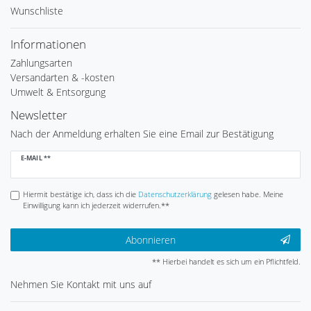
Wunschliste
Informationen
Zahlungsarten
Versandarten & -kosten
Umwelt & Entsorgung
Newsletter
Nach der Anmeldung erhalten Sie eine Email zur Bestätigung
Newsletter
E-MAIL **
Honig
Hiermit bestätige ich, dass ich die
Daten­schutz­erklärung
gelesen habe. Meine
Einwilligung kann ich jederzeit widerrufen.**
Abonnieren
** Hierbei handelt es sich um ein Pflichtfeld.
Nehmen Sie
Kontakt
mit uns auf