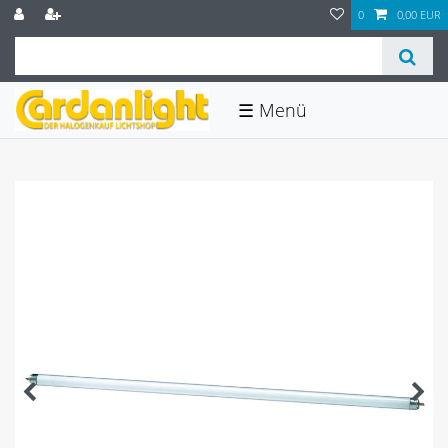
0
0,00 EUR
☰