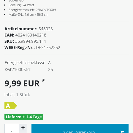
Sockel: G5
Leistung: 24 Watt
Energieverbrauch: 26kWh/1000H
Maße Ø/L: 1,6 cm / 56,3 cm
Artikelnummer:
548023
EAN:
4024163140218
SKU:
36.9994.995.111
WEEE-Reg.-Nr.:
DE31762252
Energieeffizienzklasse:
A
Kwh/1000Std:
26
*
9,99 EUR
Inhalt
1
Stück
Lieferzeit: 1-4 Tage
In den Warenkorb