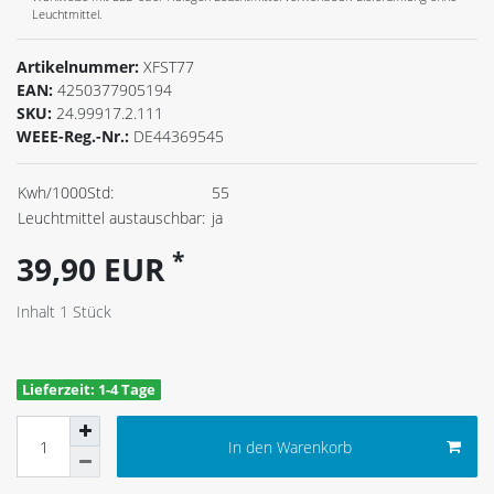
Leuchtmittel.
Artikelnummer:
XFST77
EAN:
4250377905194
SKU:
24.99917.2.111
WEEE-Reg.-Nr.:
DE44369545
Kwh/1000Std:
55
Leuchtmittel austauschbar:
ja
*
39,90 EUR
Inhalt
1
Stück
Lieferzeit: 1-4 Tage
In den Warenkorb