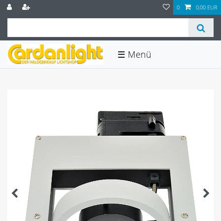
0
0,00 EUR
☰