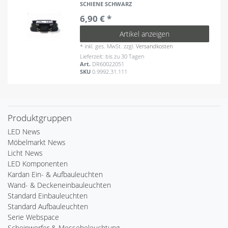
SCHIENE SCHWARZ
6,90 € *
Artikel anzeigen
*
inkl. ges. MwSt.
zzgl.
Versandkosten
Lieferzeit: bis zu 30 Tagen
Art.
DR60022051
SKU
0.9992.31.111
Produktgruppen
LED News
Möbelmarkt News
Licht News
LED Komponenten
Kardan Ein- & Aufbauleuchten
Wand- & Deckeneinbauleuchten
Standard Einbauleuchten
Standard Aufbauleuchten
Serie Webspace
Scheinwerfer & Messebeleuchtung