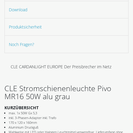
Download
Produktsicherheit
Noch Fragen?
CLE CARDANLIGHT EUROPE Der Preisbrecher im Netz
CLE Stromschienenleuchte Pivo
MR16 50W alu grau
KURZÜBERSICHT
max. 1x 50W Gx 5,3
inkl. 3-Phasen-Adapter inkl. Trafo
170 x 120 x 160mm
Aluminium Druckguß
Wahlweise mit LED oder Halogen Leuchtmittel verwendbar. Lieferumfang ohne