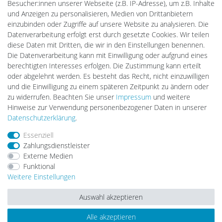
Besucher:innen unserer Webseite (z.B. IP-Adresse), um z.B. Inhalte
Gebrauchtlicht
und Anzeigen zu personalisieren, Medien von Drittanbietern
Ledkauf
einzubinden oder Zugriffe auf unsere Website zu analysieren. Die
DEYESOLAR
Datenverarbeitung erfolgt erst durch gesetzte Cookies. Wir teilen
Lightech Connect
diese Daten mit Dritten, die wir in den Einstellungen benennen.
CardanLight Europe
Die Datenverarbeitung kann mit Einwilligung oder aufgrund eines
FORTIMO LEDs
berechtigten Interesses erfolgen. Die Zustimmung kann erteilt
LED-RETROSHOP
oder abgelehnt werden. Es besteht das Recht, nicht einzuwilligen
Wallbox24
und die Einwilligung zu einem späteren Zeitpunkt zu ändern oder
zu widerrufen. Beachten Sie unser
Impressum
und weitere
Hinweise zur Verwendung personenbezogener Daten in unserer
Impressum
Daten­schutz­erklärung
AGB
Daten­schutz­erklärung
.
Essenziell
Zahlungsdienstleister
Barrierefreiheitserklärung
Widerrufs­recht
Externe Medien
Funktional
Weitere Einstellungen
Kontakt
Vertrag widerrufen
Auswahl akzeptieren
Alle akzeptieren
© Copyright 2026 | Alle Rechte vorbehalten.