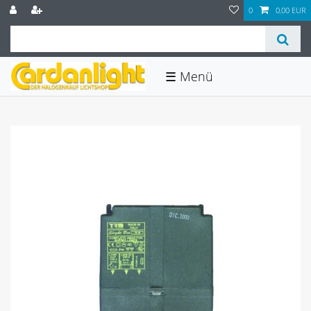
0
0,00 EUR
☰