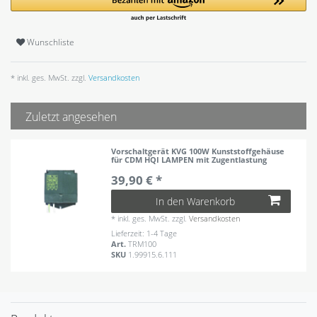
Wunschliste
* inkl. ges. MwSt. zzgl.
Versandkosten
Zuletzt angesehen
Vorschaltgerät KVG 100W Kunststoffgehäuse
für CDM HQI LAMPEN mit Zugentlastung
39,90 € *
In den Warenkorb
*
inkl. ges. MwSt.
zzgl.
Versandkosten
Lieferzeit: 1-4 Tage
Art.
TRM100
SKU
1.99915.6.111