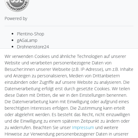
Powered by
Plentino-Shop
gAGaLamp
Drohnenstore24
MeinUSB
Wir verwenden Cookies und ähnliche Technologien auf unserer
Batteriespeicher
Website und verarbeiten personenbezogene Daten von
PlentiSolar
Besucher:innen unserer Webseite (z.B. IP-Adresse), um z.B. Inhalte
Gebrauchtlicht
und Anzeigen zu personalisieren, Medien von Drittanbietern
Ledkauf
einzubinden oder Zugriffe auf unsere Website zu analysieren. Die
DEYESOLAR
Datenverarbeitung erfolgt erst durch gesetzte Cookies. Wir teilen
Lightech Connect
diese Daten mit Dritten, die wir in den Einstellungen benennen.
CardanLight Europe
Die Datenverarbeitung kann mit Einwilligung oder aufgrund eines
FORTIMO LEDs
berechtigten Interesses erfolgen. Die Zustimmung kann erteilt
LED-RETROSHOP
oder abgelehnt werden. Es besteht das Recht, nicht einzuwilligen
Wallbox24
und die Einwilligung zu einem späteren Zeitpunkt zu ändern oder
zu widerrufen. Beachten Sie unser
Impressum
und weitere
Hinweise zur Verwendung personenbezogener Daten in unserer