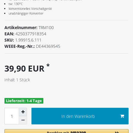
tw: 130°C
konventionelles Vorschaltgerät
unabhängiger Konverter
Artikelnummer:
TRM100
EAN:
4250377918354
SKU:
1.99915.6.111
WEEE-Reg.-Nr.:
DE44369545
*
39,90 EUR
Inhalt
1
Stück
Lieferzeit: 1-4 Tage
In den Warenkorb