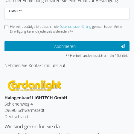
Nach der Anmeldung erhalten Sie eine Email zur Bestätigung
Newsletter
E-MAIL **
Honig
Hiermit bestätige ich, dass ich die
Daten­schutz­erklärung
gelesen habe. Meine
Einwilligung kann ich jederzeit widerrufen.**
Abonnieren
** Hierbei handelt es sich um ein Pflichtfeld.
Nehmen Sie
Kontakt
mit uns auf
Halogenkauf LIGHTECH GmbH
Schlehenweg 4
29690 Schwarmstedt
Deutschland
Wir sind gerne für Sie da.