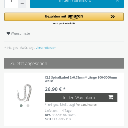
In den Warenkorb
Wunschliste
* inkl. ges. MwSt. zzgl.
Versandkosten
Zuletzt angesehen
CLE Spiralkabel 3x0,75mm² Länge 800-3000mm
weiss
26,90 € *
In den Warenkorb
*
inkl. ges. MwSt.
zzgl.
Versandkosten
Lieferzeit: 1-4 Tage
Art.
BSK20330220WS
SKU
113.9995.110