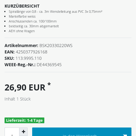
KURZÜBERSICHT
Spirallänge von 0,8 - ca. 3m Wendelleitung aus PVC 3x 0,75mm²
Mantelfarbe weiss
Anschlussenden ca. 100/100mm
beidseitig ca. 30mm abgemantelt
AEH ohne Kragen
Artikelnummer:
BSK20330220WS
EAN:
4250377926168
SKU:
113.9995.110
WEEE-Reg.-Nr.:
DE44369545
*
26,90 EUR
Inhalt
1
Stück
Lieferzeit: 1-4 Tage