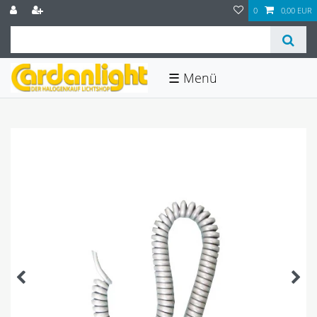
0
0,00 EUR
☰