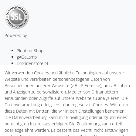
Powered by
Plentino-Shop
gAGaLamp
Drohnenstore24
MeinUSB
Wir verwenden Cookies und ähnliche Technologien auf unserer
Batteriespeicher
Website und verarbeiten personenbezogene Daten von
PlentiSolar
Besucher:innen unserer Webseite (z.B. IP-Adresse), um z.B. Inhalte
Gebrauchtlicht
und Anzeigen zu personalisieren, Medien von Drittanbietern
Ledkauf
einzubinden oder Zugriffe auf unsere Website zu analysieren. Die
DEYESOLAR
Datenverarbeitung erfolgt erst durch gesetzte Cookies. Wir teilen
Lightech Connect
diese Daten mit Dritten, die wir in den Einstellungen benennen.
CardanLight Europe
Die Datenverarbeitung kann mit Einwilligung oder aufgrund eines
FORTIMO LEDs
berechtigten Interesses erfolgen. Die Zustimmung kann erteilt
LED-RETROSHOP
oder abgelehnt werden. Es besteht das Recht, nicht einzuwilligen
Wallbox24